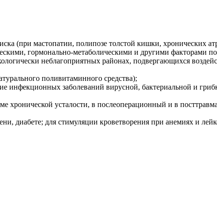
ска (при мастопатии, полипозе толстой кишки, хронических ат
ческими, гормонально-метаболическими и другими факторами по
экологически неблагоприятных районах, подвергающихся возде
атурального поливитаминного средства);
ие инфекционных заболеваний вирусной, бактериальной и грибк
оме хронической усталости, в послеоперационный и в посттравм
чени, диабете; для стимуляции кроветворения при анемиях и лейк