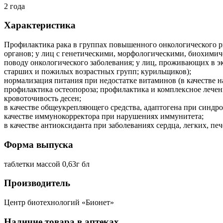
2 года
Характеристика
Профилактика рака в группах повышенного онкологического ри
органов; у лиц с генетическими, морфологическими, биохими
поводу онкологического заболевания; у лиц, проживающих в 
старших и пожилых возрастных групп; курильщиков);
нормализация питания при недостатке витаминов (в качестве н
профилактика остеопороза; профилактика и комплексное лечен
кровоточивость десен;
в качестве общеукрепляющего средства, адаптогена при синдр
качестве иммунокорректора при нарушениях иммунитета;
в качестве антиоксиданта при заболеваниях сердца, легких, пе
Форма выпуска
таблетки массой 0,63г бл
Производитель
Центр биотехнологий «Бионет»
Наличие товара в аптеках