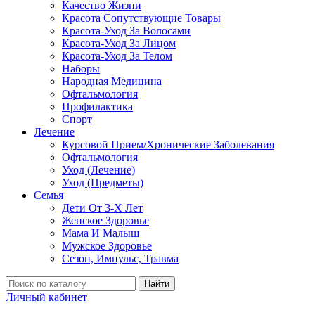
Качество Жизни
Красота Сопутствующие Товары
Красота-Уход За Волосами
Красота-Уход За Лицом
Красота-Уход За Телом
Наборы
Народная Медицина
Офтальмология
Профилактика
Спорт
Лечение
Курсовой Прием/Хронические Заболевания
Офтальмология
Уход (Лечение)
Уход (Предметы)
Семья
Дети От 3-Х Лет
Женское Здоровье
Мама И Малыш
Мужское Здоровье
Сезон, Импульс, Травма
Найти
Личный кабинет