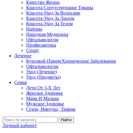
Качество Жизни
Красота Сопутствующие Товары
Красота-Уход За Волосами
Красота-Уход За Лицом
Красота-Уход За Телом
Наборы
Народная Медицина
Офтальмология
Профилактика
Спорт
Лечение
Курсовой Прием/Хронические Заболевания
Офтальмология
Уход (Лечение)
Уход (Предметы)
Семья
Дети От 3-Х Лет
Женское Здоровье
Мама И Малыш
Мужское Здоровье
Сезон, Импульс, Травма
Найти
Личный кабинет