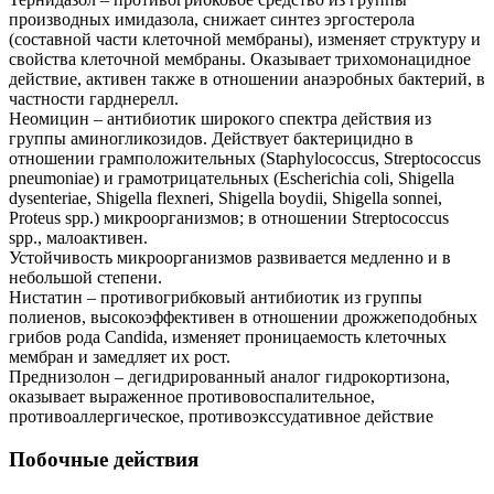
производных имидазола, снижает синтез эргостерола
(составной части клеточной мембраны), изменяет структуру и
свойства клеточной мембраны. Оказывает трихомонацидное
действие, активен также в отношении анаэробных бактерий, в
частности гарднерелл.
Неомицин – антибиотик широкого спектра действия из
группы аминогликозидов. Действует бактерицидно в
отношении грамположительных (Staphylococcus, Streptococcus
pneumoniae) и грамотрицательных (Escherichia coli, Shigella
dysenteriae, Shigella flexneri, Shigella boydii, Shigella sonnei,
Proteus spp.) микроорганизмов; в отношении Streptococcus
spp., малоактивен.
Устойчивость микроорганизмов развивается медленно и в
небольшой степени.
Нистатин – противогрибковый антибиотик из группы
полиенов, высокоэффективен в отношении дрожжеподобных
грибов рода Candida, изменяет проницаемость клеточных
мембран и замедляет их рост.
Преднизолон – дегидрированный аналог гидрокортизона,
оказывает выраженное противовоспалительное,
противоаллергическое, противоэкссудативное действие
Побочные действия