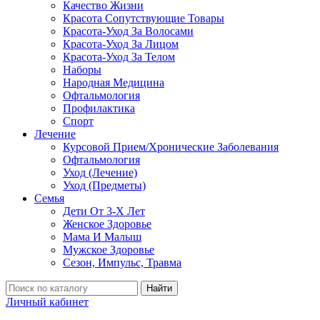
Качество Жизни
Красота Сопутствующие Товары
Красота-Уход За Волосами
Красота-Уход За Лицом
Красота-Уход За Телом
Наборы
Народная Медицина
Офтальмология
Профилактика
Спорт
Лечение
Курсовой Прием/Хронические Заболевания
Офтальмология
Уход (Лечение)
Уход (Предметы)
Семья
Дети От 3-Х Лет
Женское Здоровье
Мама И Малыш
Мужское Здоровье
Сезон, Импульс, Травма
Найти
Личный кабинет