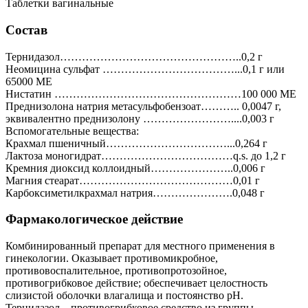
Таблетки вагинальные
Состав
Тернидазол…………………………………………..0,2 г
Неомицина сульфат ………………………………...0,1 г или
65000 МЕ
Нистатин ……………………………………………100 000 МЕ
Преднизолона натрия метасульфобензоат……….. 0,0047 г,
эквивалентно преднизолону ……………………....0,003 г
Вспомогательные вещества:
Крахмал пшеничный……………………………...0,264 г
Лактоза моногидрат………………………………q.s. до 1,2 г
Кремния диоксид коллоидный…………………..0,006 г
Магния стеарат……………………………………0,01 г
Карбоксиметилкрахмал натрия………………….0,048 г
Фармакологическое действие
Комбинированный препарат для местного применения в
гинекологии. Оказывает противомикробное,
противовоспалительное, противопротозойное,
противогрибковое действие; обеспечивает целостность
слизистой оболочки влагалища и постоянство pH.
Тернидазол – противогрибковое средство из группы