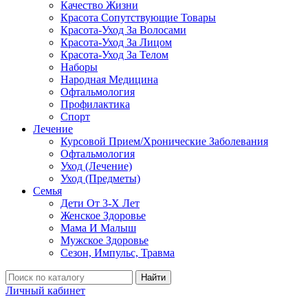
Качество Жизни
Красота Сопутствующие Товары
Красота-Уход За Волосами
Красота-Уход За Лицом
Красота-Уход За Телом
Наборы
Народная Медицина
Офтальмология
Профилактика
Спорт
Лечение
Курсовой Прием/Хронические Заболевания
Офтальмология
Уход (Лечение)
Уход (Предметы)
Семья
Дети От 3-Х Лет
Женское Здоровье
Мама И Малыш
Мужское Здоровье
Сезон, Импульс, Травма
Найти
Личный кабинет