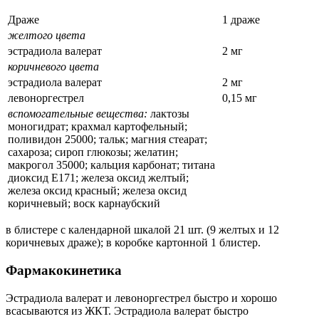
Драже
1 драже
желтого цвета
эстрадиола валерат
2 мг
коричневого цвета
эстрадиола валерат
2 мг
левоноргестрел
0,15 мг
вспомогательные вещества:
лактозы
моногидрат; крахмал картофельный;
поливидон 25000; тальк; магния стеарат;
сахароза; сироп глюкозы; желатин;
макрогол 35000; кальция карбонат; титана
диоксид Е171; железа оксид желтый;
железа оксид красный; железа оксид
коричневый; воск карнаубский
в блистере с календарной шкалой 21 шт. (9 желтых и 12
коричневых драже); в коробке картонной 1 блистер.
Фармакокинетика
Эстрадиола валерат и левоноргестрел быстро и хорошо
всасываются из ЖКТ. Эстрадиола валерат быстро