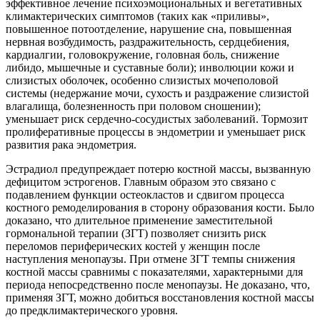
эффективное лечение психоэмоциональных и вегетативных
климактерических симптомов (таких как «приливы»,
повышенное потоотделение, нарушение сна, повышенная
нервная возбудимость, раздражительность, сердцебиения,
кардиалгии, головокружение, головная боль, снижение
либидо, мышечные и суставные боли); инволюции кожи и
слизистых оболочек, особенно слизистых мочеполовой
системы (недержание мочи, сухость и раздражение слизистой
влагалища, болезненность при половом сношении);
уменьшает риск сердечно-сосудистых заболеваний. Тормозит
пролиферативные процессы в эндометрии и уменьшает риск
развития рака эндометрия.
Эстрадиол предупреждает потерю костной массы, вызванную
дефицитом эстрогенов. Главным образом это связано с
подавлением функции остеокластов и сдвигом процесса
костного ремоделирования в сторону образования кости. Было
доказано, что длительное применение заместительной
гормональной терапии (ЗГТ) позволяет снизить риск
переломов периферических костей у женщин после
наступления менопаузы. При отмене ЗГТ темпы снижения
костной массы сравнимы с показателями, характерными для
периода непосредственно после менопаузы. Не доказано, что,
применяя ЗГТ, можно добиться восстановления костной массы
до предклимактерического уровня.