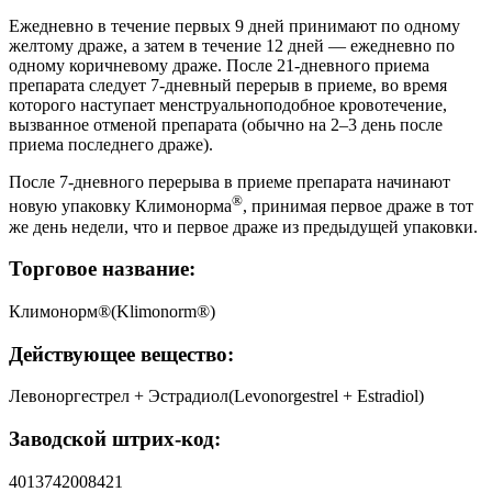
Ежедневно в течение первых 9 дней принимают по одному
желтому драже, а затем в течение 12 дней — ежедневно по
одному коричневому драже. После 21-дневного приема
препарата следует 7-дневный перерыв в приеме, во время
которого наступает менструальноподобное кровотечение,
вызванное отменой препарата (обычно на 2–3 день после
приема последнего драже).
После 7-дневного перерыва в приеме препарата начинают
®
новую упаковку Климонорма
, принимая первое драже в тот
же день недели, что и первое драже из предыдущей упаковки.
Торговое название:
Климонорм®(Klimonorm®)
Действующее вещество:
Левоноргестрел + Эстрадиол(Levonorgestrel + Estradiol)
Заводской штрих-код:
4013742008421