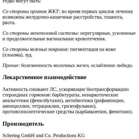
Редко могут быть:
Со стороны органов ЖКТ:
во время первых циклов лечения
возможны желудочно-кишечные расстройства, тошнота,
рвота.
Со стороны мочеполовой системы:
нерегулярные, усиленные
и продолжительные вагинальные кровотечения.
Со стороны кожных покровов:
пигментация на коже
(хлоазма), зуд.
Прочие:
болезненность молочных желез, ослабление либидо.
Лекарственное взаимодействие
Активность снижают ЛС, ускоряющие биотрансформацию
стероидных гормонов: барбитураты, ненаркотические
анальгетики (фенилбутазон), антибиотики (рифампицин,
ампициллин, тетрациклин, гризеофульвин),
противоэпилептические средства (карбамазепин, фенитоин).
Производитель
Schering GmbH und Co. Productions KG