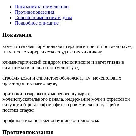
Показания к применению
Противопоказания
Способ применения и дозы
Подробное описание
Показания
заместительная гормональная терапия в пре- и постменопаузе,
в т.ч. после хирургического удаления яичников;
климактерический синдром (психические и вегетативные
симптомы) в пери- и постменопаузе;
атрофия кожи и слизистых оболочек (в т.ч. мочеполовых
органов) в постменопаузе;
признаки раздражения мочевого пузыря и
мочеиспускательного канала, недержание мочи в стрессовой
ситуации (при атрофии сфинктеров мочевого пузыря) в
постменопаузе;
профилактика постменопаузного остеопороза.
Противопоказания