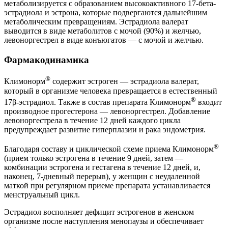
метаболизируется с образованием высокоактивного 17-бета-
эстрадиола и эстрона, которые подвергаются дальнейшим
метаболическим превращениям. Эстрадиола валерат
выводится в виде метаболитов с мочой (90%) и желчью,
левоноргестрел в виде конъюгатов — с мочой и желчью.
Фармакодинамика
®
Климонорм
содержит эстроген — эстрадиола валерат,
который в организме человека превращается в естественный
®
17β-эстрадиол. Также в состав препарата Климонорм
входит
производное прогестерона — левоноргестрел. Добавление
левоноргестрела в течение 12 дней каждого цикла
предупреждает развитие гиперплазии и рака эндометрия.
®
Благодаря составу и циклической схеме приема Климонорм
(прием только эстрогена в течение 9 дней, затем —
комбинации эстрогена и гестагена в течение 12 дней, и,
наконец, 7-дневный перерыв), у женщин с неудаленной
маткой при регулярном приеме препарата устанавливается
менструальный цикл.
Эстрадиол восполняет дефицит эстрогенов в женском
организме после наступления менопаузы и обеспечивает