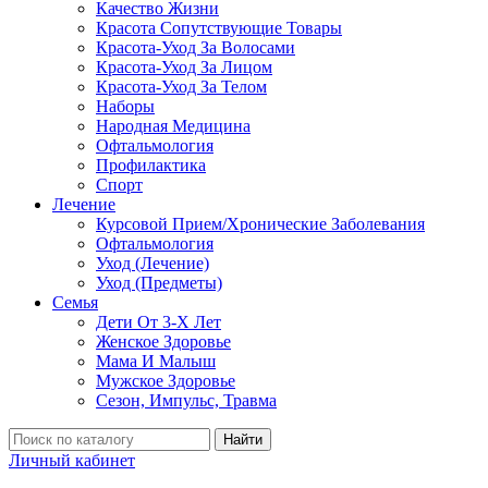
Качество Жизни
Красота Сопутствующие Товары
Красота-Уход За Волосами
Красота-Уход За Лицом
Красота-Уход За Телом
Наборы
Народная Медицина
Офтальмология
Профилактика
Спорт
Лечение
Курсовой Прием/Хронические Заболевания
Офтальмология
Уход (Лечение)
Уход (Предметы)
Семья
Дети От 3-Х Лет
Женское Здоровье
Мама И Малыш
Мужское Здоровье
Сезон, Импульс, Травма
Найти
Личный кабинет