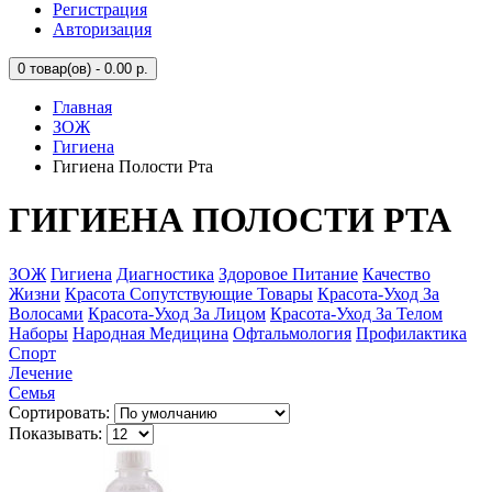
Регистрация
Авторизация
0
товар(ов) - 0.00 р.
Главная
ЗОЖ
Гигиена
Гигиена Полости Рта
ГИГИЕНА ПОЛОСТИ РТА
ЗОЖ
Гигиена
Диагностика
Здоровое Питание
Качество
Жизни
Красота Сопутствующие Товары
Красота-Уход За
Волосами
Красота-Уход За Лицом
Красота-Уход За Телом
Наборы
Народная Медицина
Офтальмология
Профилактика
Спорт
Лечение
Семья
Сортировать:
Показывать: