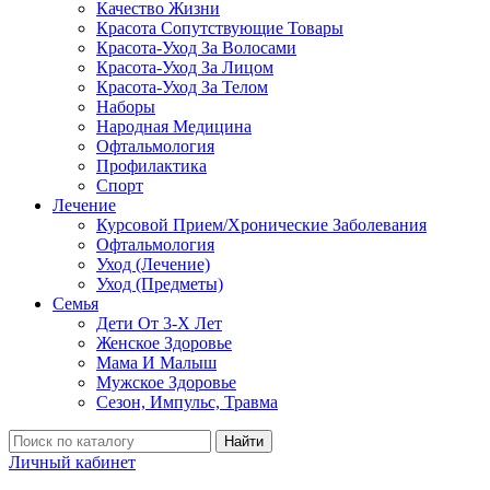
Качество Жизни
Красота Сопутствующие Товары
Красота-Уход За Волосами
Красота-Уход За Лицом
Красота-Уход За Телом
Наборы
Народная Медицина
Офтальмология
Профилактика
Спорт
Лечение
Курсовой Прием/Хронические Заболевания
Офтальмология
Уход (Лечение)
Уход (Предметы)
Семья
Дети От 3-Х Лет
Женское Здоровье
Мама И Малыш
Мужское Здоровье
Сезон, Импульс, Травма
Найти
Личный кабинет