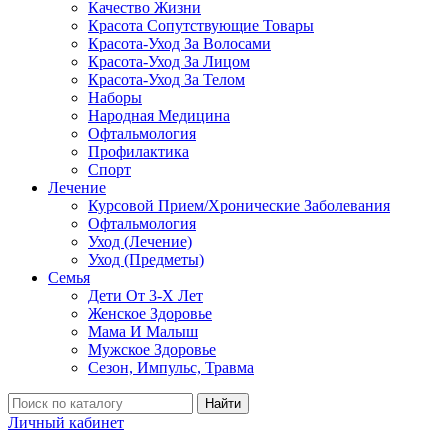
Качество Жизни
Красота Сопутствующие Товары
Красота-Уход За Волосами
Красота-Уход За Лицом
Красота-Уход За Телом
Наборы
Народная Медицина
Офтальмология
Профилактика
Спорт
Лечение
Курсовой Прием/Хронические Заболевания
Офтальмология
Уход (Лечение)
Уход (Предметы)
Семья
Дети От 3-Х Лет
Женское Здоровье
Мама И Малыш
Мужское Здоровье
Сезон, Импульс, Травма
Найти
Личный кабинет