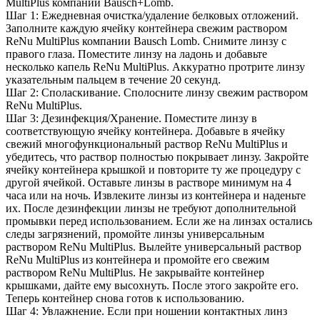
MultiPlus компании Bausch+Lomb.
Шаг 1: Ежедневная очистка/удаление белковых отложений.
Заполните каждую ячейку контейнера свежим раствором
ReNu MultiPlus компании Bausch Lomb. Снимите линзу с
правого глаза. Поместите линзу на ладонь и добавьте
несколько капель ReNu MultiPlus. Аккуратно протрите линзу
указательным пальцем в течение 20 секунд.
Шаг 2: Споласкивание. Сполосните линзу свежим раствором
ReNu MultiPlus.
Шаг 3: Дезинфекция/Хранение. Поместите линзу в
соответствующую ячейку контейнера. Добавьте в ячейку
свежий многофункциональный раствор ReNu MultiPlus и
убедитесь, что раствор полностью покрывает линзу. Закройте
ячейку контейнера крышкой и повторите ту же процедуру с
другой ячейкой. Оставьте линзы в растворе минимум на 4
часа или на ночь. Извлеките линзы из контейнера и наденьте
их. После дезинфекции линзы не требуют дополнительной
промывки перед использованием. Если же на линзах остались
следы загрязнений, промойте линзы универсальным
раствором ReNu MultiPlus. Вылейте универсальный раствор
ReNu MultiPlus из контейнера и промойте его свежим
раствором ReNu MultiPlus. Не закрывайте контейнер
крышками, дайте ему высохнуть. После этого закройте его.
Теперь контейнер снова готов к использованию.
Шаг 4: Увлажнение. Если при ношении контактных линз