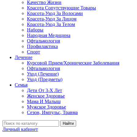
Качество Жизни
Красота Сопутствующие Товары
Красота-Уход За Волосами
Красота-Уход За Лицом
Красота-Уход За Телом
Наборы
Народная Медицина
Офтальмология
Профилактика
Спорт
Лечение
Курсовой Прием/Хронические Заболевания
Офтальмология
Уход (Лечение)
Уход (Предметы)
Семья
Дети От 3-Х Лет
Женское Здоровье
Мама И Малыш
Мужское Здоровье
Сезон, Импульс, Травма
Найти
Личный кабинет