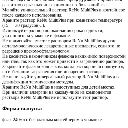
развитию серьезных инфекционных заболеваний глаз.
Меняйте универсальный раствор ReNu MultiPlus в контейнере
после каждого использования.
Храните раствор ReNu MultiPlus при комнатной температуре
(15 — 30 градусов С).
Используйте раствор до окончания срока годности,
указанного на упаковке и флаконе.
Не применяйте вместе с раствором ReNu MultiPlus другие
офтальмологические лекарственные препараты, если это не
разрешено врачом-офтальмологом.
Не касайтесь наконечником флакона каких-либо поверхностей
или глаз, так как это может привести к загрязнению раствора.
Закрывайте флакон колпачком, когда раствор не используется,
во избежании загрязнения или испарения раствора.
Не используйте универсальный раствор ReNu MultiPlus для
дезинфекции термическим методом.
Храните ReNu MultiPlus в недоступных для детей местах.
При наличии аллергии на какому-либо из компонентов
раствора ReNu MultiPlus не используйте этот раствор.
Форма выпуска
флак 240мл с бесплатным контейнером в упаковке