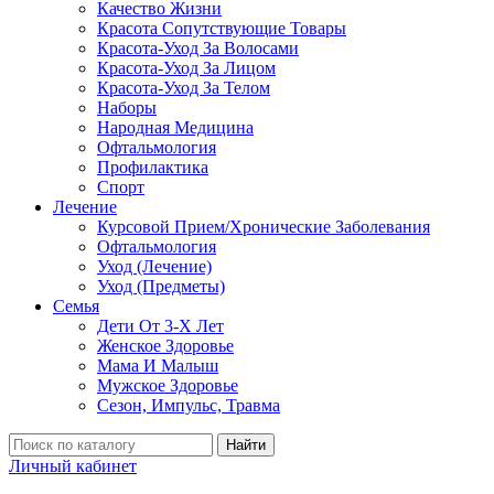
Качество Жизни
Красота Сопутствующие Товары
Красота-Уход За Волосами
Красота-Уход За Лицом
Красота-Уход За Телом
Наборы
Народная Медицина
Офтальмология
Профилактика
Спорт
Лечение
Курсовой Прием/Хронические Заболевания
Офтальмология
Уход (Лечение)
Уход (Предметы)
Семья
Дети От 3-Х Лет
Женское Здоровье
Мама И Малыш
Мужское Здоровье
Сезон, Импульс, Травма
Найти
Личный кабинет