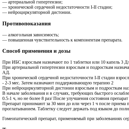
— артериальной гипертензии;
— хронической сердечной недостаточности I-II стадии;
— нейроциркуляторной дистонии.
Противопоказания
— алкогольная зависимость;
— повышенная чувствительность к компонентам препарата.
Способ применения и дозы
При ИБС взрослым назначают по 1 таблетки или 10 капель 3 Д
При артериальной гипертензии взрослым и подросткам назнача
АД.
При хронической сердечной недостаточности I-II стадии взрослы
- 2-3 мес. Затем назначают поддерживающую терапию 2
При нейроциркуляторной дистонии взрослым и подросткам назн
В начале заболевания и в случаях, требующих быстрого ослабле
0.5-1 ч, но не более 8 раз/ После улучшения состояния препарат
Препарат принимают за 30 мин до или через 1 ч после приема 
проглатыванием. Таблетку следует держать под языком до полн
Гомеопатический препарат, применяемый при заболеваниях се