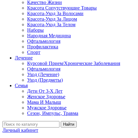
Качество Жизни
Красота Сопутствующие Товары
Красота-Уход За Волосами
Красота-Уход За Лицом
Красота-Уход За Телом
Наборы
Народная Медицина
Офтальмология
Профилактика
Спорт
Лечение
Курсовой Прием/Хронические Заболевания
Офтальмология
Уход (Лечение)
Уход (Предметы)
Семья
Дети От 3-Х Лет
Женское Здоровье
Мама И Малыш
Мужское Здоровье
Сезон, Импульс, Травма
Найти
Личный кабинет