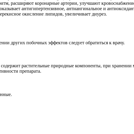
итм, расширяют коронарные артерии, улучшают кровоснабжение
оказывает антигипертензивное, антиангинальное и антиоксидант
ерекисное окисление липидов, увеличивает диурез.
нии других побочных эффектов следует обратиться к врачу.
ь содержит растительные природные компоненты, при хранении 
тивности препарата.
онные.