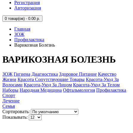
Регистрация
Авторизация
0
товар(ов) - 0.00 р.
Главная
ЗОЖ
Профилактика
Варикозная Болезнь
ВАРИКОЗНАЯ БОЛЕЗНЬ
ЗОЖ
Гигиена
Диагностика
Здоровое Питание
Качество
Жизни
Красота Сопутствующие Товары
Красота-Уход За
Волосами
Красота-Уход За Лицом
Красота-Уход За Телом
Наборы
Народная Медицина
Офтальмология
Профилактика
Спорт
Лечение
Семья
Сортировать:
Показывать: