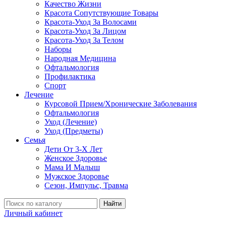
Качество Жизни
Красота Сопутствующие Товары
Красота-Уход За Волосами
Красота-Уход За Лицом
Красота-Уход За Телом
Наборы
Народная Медицина
Офтальмология
Профилактика
Спорт
Лечение
Курсовой Прием/Хронические Заболевания
Офтальмология
Уход (Лечение)
Уход (Предметы)
Семья
Дети От 3-Х Лет
Женское Здоровье
Мама И Малыш
Мужское Здоровье
Сезон, Импульс, Травма
Найти
Личный кабинет