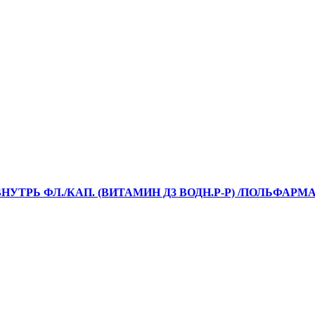
НУТРЬ ФЛ./КАП. (ВИТАМИН Д3 ВОДН.Р-Р) /ПОЛЬФАРМА