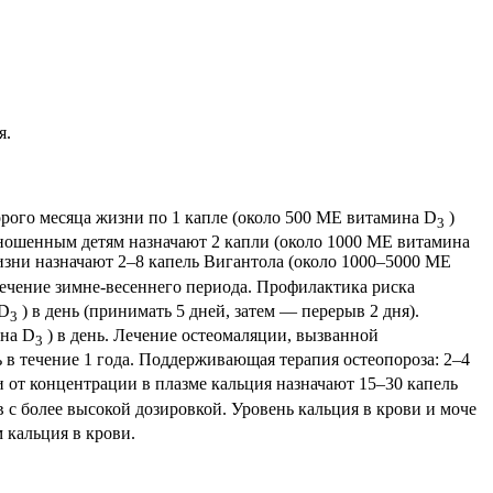
я.
рого месяца жизни по 1 капле (около 500 ME витамина D
)
3
доношенным детям назначают 2 капли (около 1000 МЕ витамина
 жизни назначают 2–8 капель Вигантола (около 1000–5000 ME
 течение зимне-весеннего периода. Профилактика риска
 D
) в день (принимать 5 дней, затем — перерыв 2 дня).
3
ина D
) в день. Лечение остеомаляции, вызванной
3
ь в течение 1 года. Поддерживающая терапия остеопороза: 2–4
и от концентрации в плазме кальция назначают 15–30 капель
ов с более высокой дозировкой. Уровень кальция в крови и моче
 кальция в крови.