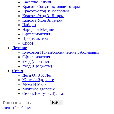
Качество Жизни
Красота Сопутствующие Товары
Красота-Уход За Волосами
Красота-Уход За Лицом
Красота-Уход За Телом
Наборы
Народная Медицина
Офтальмология
Профилактика
Спорт
Лечение
Курсовой Прием/Хронические Заболевания
Офтальмология
Уход (Лечение)
Уход (Предметы)
Семья
Дети От 3-Х Лет
Женское Здоровье
Мама И Малыш
Мужское Здоровье
Сезон, Импульс, Травма
Найти
Личный кабинет