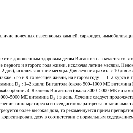
аличие почечных известковых камней, саркоидоз, иммобилизаци
ахита: доношенным здоровым детям Вигантол назначается со вто
ние первого и второго года жизни, исключая летние месяцы. Не
в 2 дня), исключая летние месяцы. Для лечения рахита с 10 дня
 также 5-го и 9-го месяцев жизни, на втором году — 1–2 курса в
итамина D
: 1–2 капли Вигантола (около 500–1000 ME витамина
З
ьабсорбции: 4–8 капель Вигантола (около 3000–5000 МЕ витам
 1000–5000 МЕ витамина D
) в день. Лечение следует продолжат
3
Лечение гипопаратиреоза и псевдогипопаратиреоза: в зависимост
 требуется более высокая доза, то рекомендуется прием препарат
и корректировать дозу в соответствии с нормальным содержанием