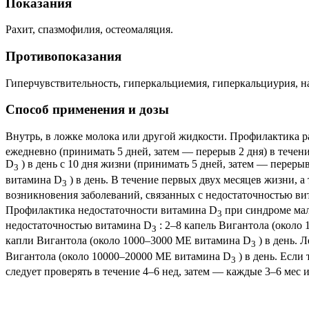
Показания
Рахит, спазмофилия, остеомаляция.
Противопоказания
Гиперчувствительность, гиперкальциемия, гиперкальциурия, н
Способ применения и дозы
Внутрь, в ложке молока или другой жидкости. Профилактика р
ежедневно (принимать 5 дней, затем — перерыв 2 дня) в тече
D
) в день с 10 дня жизни (принимать 5 дней, затем — переры
3
витамина D
) в день. В течение первых двух месяцев жизни, а
3
возникновения заболеваний, связанных с недостаточностью в
Профилактика недостаточности витамина D
при синдроме мал
3
недостаточностью витамина D
: 2–8 капель Вигантола (около
З
капли Вигантола (около 1000–3000 МЕ витамина D
) в день. 
3
Вигантола (около 10000–20000 ME витамина D
) в день. Если
3
следует проверять в течение 4–6 нед, затем — каждые 3–6 мес 