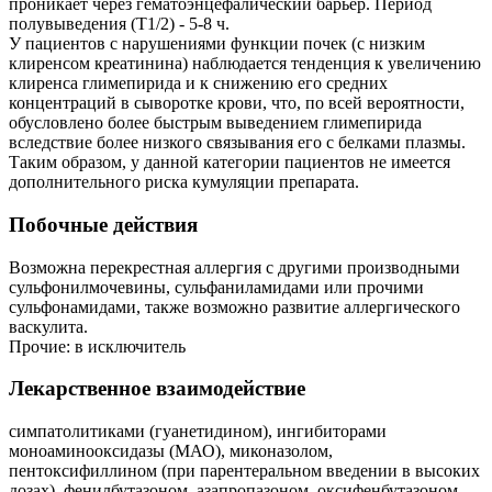
проникает через гематоэнцефалический барьер. Период
полувыведения (Т1/2) - 5-8 ч.
У пациентов с нарушениями функции почек (с низким
клиренсом креатинина) наблюдается тенденция к увеличению
клиренса глимепирида и к снижению его средних
концентраций в сыворотке крови, что, по всей вероятности,
обусловлено более быстрым выведением глимепирида
вследствие более низкого связывания его с белками плазмы.
Таким образом, у данной категории пациентов не имеется
дополнительного риска кумуляции препарата.
Побочные действия
Возможна перекрестная аллергия с другими производными
сульфонилмочевины, сульфаниламидами или прочими
сульфонамидами, также возможно развитие аллергического
васкулита.
Прочие: в исключитель
Лекарственное взаимодействие
симпатолитиками (гуанетидином), ингибиторами
моноаминооксидазы (МАО), миконазолом,
пентоксифиллином (при парентеральном введении в высоких
дозах), фенилбутазоном, азапропазоном, оксифенбутазоном,