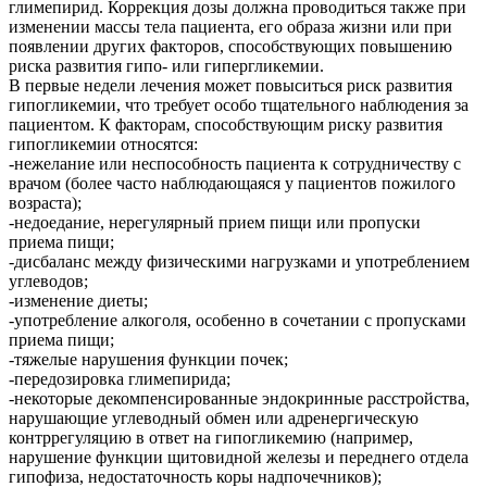
глимепирид. Коррекция дозы должна проводиться также при
изменении массы тела пациента, его образа жизни или при
появлении других факторов, способствующих повышению
риска развития гипо- или гипергликемии.
В первые недели лечения может повыситься риск развития
гипогликемии, что требует особо тщательного наблюдения за
пациентом. К факторам, способствующим риску развития
гипогликемии относятся:
-нежелание или неспособность пациента к сотрудничеству с
врачом (более часто наблюдающаяся у пациентов пожилого
возраста);
-недоедание, нерегулярный прием пищи или пропуски
приема пищи;
-дисбаланс между физическими нагрузками и употреблением
углеводов;
-изменение диеты;
-употребление алкоголя, особенно в сочетании с пропусками
приема пищи;
-тяжелые нарушения функции почек;
-передозировка глимепирида;
-некоторые декомпенсированные эндокринные расстройства,
нарушающие углеводный обмен или адренергическую
контррегуляцию в ответ на гипогликемию (например,
нарушение функции щитовидной железы и переднего отдела
гипофиза, недостаточность коры надпочечников);