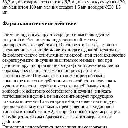
53,3 мг, кроскармеллоза натрия 6,7 мг, крахмал кукурузный 30
мг, маннитол 100 мг, магния стеарат 1,5 мг, повидон-К30 4,5
мг.
Фармакологическое действие
Глимепирид стимулирует секрецию и высвобождение
инсулина из бета-клеток поджелудочной железы
(панкреатическое действие). В основе этого эффекта лежит
увеличение реакции бета-клеток поджелудочной железы на
физиологическую стимуляцию глюкозой, при этом количество
секретируемого инсулина значительно меньше, чем при
действии других производных сульфонилмочевины, таким
образом, обеспечивается меньший риск развития
гипогликемии. Помимо этого, глимепирид обладает
внепанкреатическим действием - способностью улучшать
чувствительность периферических тканей (мышечной,
жировой) к действию собственного инсулина, снижать
поглощение инсулина печенью; ингибирует продукцию
глюкозы в печени. Глимепирид избирательно ингибирует
циклооксигеназу и снижает, превращение арахидоновой
кислоты в тромбоксан А2, который способствует агрегации
тромбоцитов, таким образом оказывая антиагрегантное
действие.
Глимепирид способствует нормализации содержания