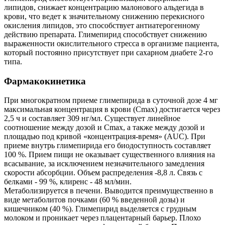
липидов, снижает концентрацию малонового альдегида в
крови, что ведет к значительному снижению перекисного
окисления липидов, это способствует антиатерогенному
действию препарата. Глимепирид способствует снижению
выраженности окислительного стресса в организме пациента,
который постоянно присутствует при сахарном диабете 2-го
типа.
Фармакокинетика
При многократном приеме глимепирида в суточной дозе 4 мг
максимальная концентрация в крови (Сmах) достигается через
2,5 ч и составляет 309 нг/мл. Существует линейное
соотношение между дозой и Сmах, а также между дозой и
площадью под кривой «концентрация-время» (AUC). При
приеме внутрь глимепирида его биодоступность составляет
100 %. Прием пищи не оказывает существенного влияния на
всасывание, за исключением незначительного замедления
скорости абсорбции. Объем распределения -8,8 л. Связь с
белками - 99 %, клиренс - 48 мл/мин.
Метаболизируется в печени. Выводится преимущественно в
виде метаболитов почками (60 % введенной дозы) и
кишечником (40 %). Глимепирид выделяется с грудным
молоком и проникает через плацентарный барьер. Плохо