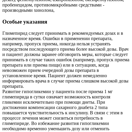
пробенецидом, противомикробными средствами -
производными хинолона,
Особые указания
Глимепирид следует принимать в рекомендуемых дозах и в
назначенное время. Ошибки в применении препарата,
например, пропуск приема, никогда нельзя устранять
посредством последующего приема более высокой дозы. Врач
и пациент должны заранее обговорить меры, которые следует
принимать в случае таких ошибок (например, пропуск приема
препарата или приема пищи) или в ситуациях, когда
невозможен прием очередной дозы препарата в
установленное время. Пациент должен немедленно
информировать врача в случае приема слишком высокой дозы
препарата.
Развитие гипогликемии у пациента после приема 1 мг
глимепирида в сутки означает возможность контроля
гликемии исключительно при помощи диеты. При
достижении компенсации сахарного диабета 2 типа
повышается чувствительность к инсулину. В связи с этим в
процессе лечения может снизиться потребность в
глимепириде. Во избежание развития гипогликемии
необходимо временно уменьшить дозу или отменить