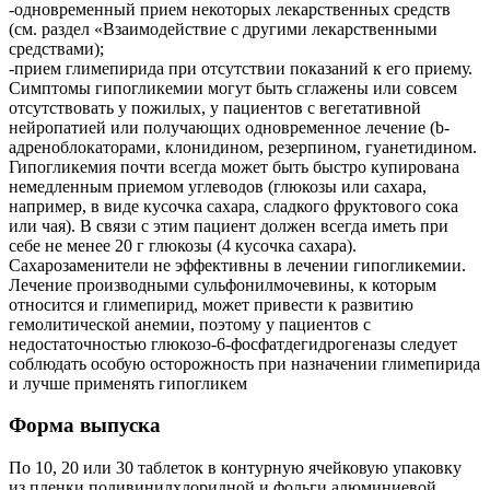
-одновременный прием некоторых лекарственных средств
(см. раздел «Взаимодействие с другими лекарственными
средствами);
-прием глимепирида при отсутствии показаний к его приему.
Симптомы гипогликемии могут быть сглажены или совсем
отсутствовать у пожилых, у пациентов с вегетативной
нейропатией или получающих одновременное лечение (b-
адреноблокаторами, клонидином, резерпином, гуанетидином.
Гипогликемия почти всегда может быть быстро купирована
немедленным приемом углеводов (глюкозы или сахара,
например, в виде кусочка сахара, сладкого фруктового сока
или чая). В связи с этим пациент должен всегда иметь при
себе не менее 20 г глюкозы (4 кусочка сахара).
Сахарозаменители не эффективны в лечении гипогликемии.
Лечение производными сульфонилмочевины, к которым
относится и глимепирид, может привести к развитию
гемолитической анемии, поэтому у пациентов с
недостаточностью глюкозо-6-фосфатдегидрогеназы следует
соблюдать особую осторожность при назначении глимепирида
и лучше применять гипогликем
Форма выпуска
По 10, 20 или 30 таблеток в контурную ячейковую упаковку
из пленки поливинилхлоридной и фольги алюминиевой