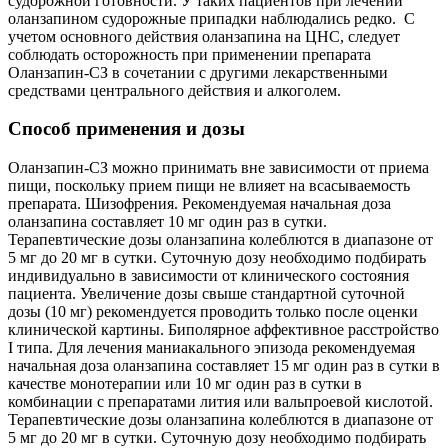
судорожной готовности. У таких пациентов при лечении
оланзапином судорожные припадки наблюдались редко. С
учетом основного действия оланзапина на ЦНС, следует
соблюдать осторожность при применении препарата
Оланзапин-СЗ в сочетании с другими лекарственными
средствами центрального действия и алкоголем.
Способ применения и дозы
Оланзапин-СЗ можно принимать вне зависимости от приема
пищи, поскольку прием пищи не влияет на всасываемость
препарата. Шизофрения. Рекомендуемая начальная доза
оланзапина составляет 10 мг один раз в сутки.
Терапевтические дозы оланзапина колеблются в диапазоне от
5 мг до 20 мг в сутки. Суточную дозу необходимо подбирать
индивидуально в зависимости от клинического состояния
пациента. Увеличение дозы свыше стандартной суточной
дозы (10 мг) рекомендуется проводить только после оценки
клинической картины. Биполярное аффективное расстройство
I типа. Для лечения маниакального эпизода рекомендуемая
начальная доза оланзапина составляет 15 мг один раз в сутки в
качестве монотерапии или 10 мг один раз в сутки в
комбинации с препаратами лития или вальпроевой кислотой.
Терапевтические дозы оланзапина колеблются в диапазоне от
5 мг до 20 мг в сутки. Суточную дозу необходимо подбирать