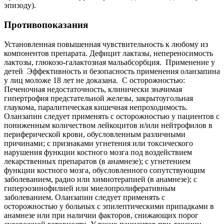
эпизоду).
Противопоказания
Установленная повышенная чувствительность к любому из
компонентов препарата. Дефицит лактазы, непереносимость
лактозы, глюкозо-галактозная мальабсорбция. Применение у
детей Эффективность и безопасность применения оланзапина
у лиц моложе 18 лет не доказана. С осторожностью:
Печеночная недостаточность, клинически значимая
гипертрофия предстательной железы, закрытоугольная
глаукома, паралитическая кишечная непроходимость.
Оланзапин следует применять с осторожностью у пациентов с
пониженным количеством лейкоцитов и/или нейтрофилов в
периферической крови, обусловленным различными
причинами; с признаками угнетения или токсического
нарушения функции костного мозга под воздействием
лекарственных препаратов (в анамнезе); с угнетением
функции костного мозга, обусловленного сопутствующим
заболеванием, радио или химиотерапией (в анамнезе); с
гиперэозинофилией или миелопролиферативным
заболеванием. Оланзапин следует применять с
осторожностью у больных с эпилептическими припадками в
анамнезе или при наличии факторов, снижающих порог