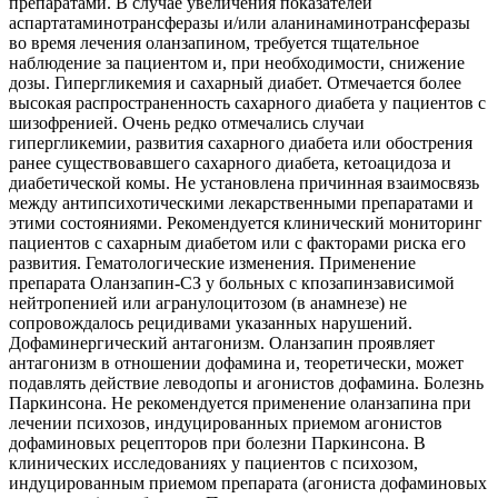
препаратами. В случае увеличения показателей
аспартатаминотрансферазы и/или аланинаминотрансферазы
во время лечения оланзапином, требуется тщательное
наблюдение за пациентом и, при необходимости, снижение
дозы. Гипергликемия и сахарный диабет. Отмечается более
высокая распространенность сахарного диабета у пациентов с
шизофренией. Очень редко отмечались случаи
гипергликемии, развития сахарного диабета или обострения
ранее существовавшего сахарного диабета, кетоацидоза и
диабетической комы. Не установлена причинная взаимосвязь
между антипсихотическими лекарственными препаратами и
этими состояниями. Рекомендуется клинический мониторинг
пациентов с сахарным диабетом или с факторами риска его
развития. Гематологические изменения. Применение
препарата Оланзапин-СЗ у больных с кпозапинзависимой
нейтропенией или агранулоцитозом (в анамнезе) не
сопровождалось рецидивами указанных нарушений.
Дофаминергический антагонизм. Оланзапин проявляет
антагонизм в отношении дофамина и, теоретически, может
подавлять действие леводопы и агонистов дофамина. Болезнь
Паркинсона. Не рекомендуется применение оланзапина при
лечении психозов, индуцированных приемом агонистов
дофаминовых рецепторов при болезни Паркинсона. В
клинических исследованиях у пациентов с психозом,
индуцированным приемом препарата (агониста дофаминовых