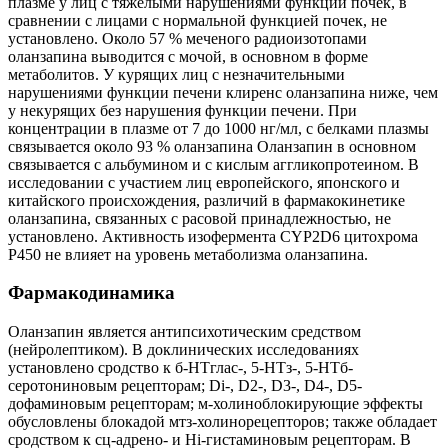
плазме у лиц с тяжелыми нарушениями функции почек, в
сравнении с лицами с нормальной функцией почек, не
установлено. Около 57 % меченого радиоизотопами
оланзапина выводится с мочой, в основном в форме
метаболитов. У курящих лиц с незначительными
нарушениями функции печени клиренс оланзапина ниже, чем
у некурящих без нарушения функции печени. При
концентрации в плазме от 7 до 1000 нг/мл, с белками плазмы
связывается около 93 % оланзапина Оланзапин в основном
связывается с альбумином и с кислым аггликопротеином. В
исследовании с участием лиц европейского, японского и
китайского происхождения, различий в фармакокинетике
оланзапина, связанных с расовой принадлежностью, не
установлено. Активность изофермента CYP2D6 цитохрома
Р450 не влияет на уровень метаболизма оланзапина.
Фармакодинамика
Оланзапин является антипсихотическим средством
(нейролептиком). В доклинических исследованиях
установлено сродство к б-НТглас-, 5-НТз-, 5-НТб-
серотониновым рецепторам; Di-, D2-, D3-, D4-, D5-
дофаминовым рецепторам; м-холиноблокирующие эффекты
обусловлены блокадой мтз-холинорецепторов; также обладает
сродством к сц-адрено- и Hi-гистаминовым рецепторам. В