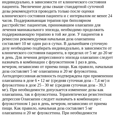
индивидуально, в зависимости от клинического состояния
пациента. Увеличение дозы свыше стандартной суточной
дозы рекомендуется проводить только после оценки
клинического состояния пациента и с интервалом не менее 24
часов. Поддерживающая терапия при биполярном
расстройстве: пациентам, принимавшим оланзапин для
лечения маниакального эпизода, необходимо продолжить
поддерживающую терапию в той же дозе. У пациентов в
ремиссии рекомендуемая начальная доза оланзапина
составляет 10 мг один раз в сутки. В дальнейшем суточную
дозу необходимо подбирать индивидуально, в зависимости от
клинического состояния пациента, в пределах от 5 мг до 20 мг
в день. Для лечения депрессивного эпизода оланзапин следует
назначать в комбинации с флуоксетином 1 раз в день,
вечером, независимо от приема пищи. Как правило, начальная
доза составляет 5 мг оланзапина и 20 мг флуоксетина.
Антидепрессивная активность подтверждена при применении
оланзапина в дозе 6 • 12 мг (средняя суточная доза - 7,4 мг) и
флуоксетина в дозе 25 - 30 мг (средняя суточная доза - 39,3
мг). При необходимости допускается изменение дозы как
оланзапина, так и флуоксетина. Терапевтически резистентная
депрессия Оланзапин следует назначать в комбинации с
флуоксетином 1 раз в день, вечером, независимо от приема
пищи. Как правило, начальная доза составляет 5 мг
оланзапина и 20 мг флуоксетина. При необходимости