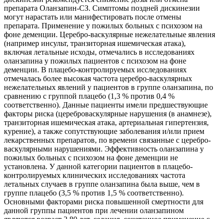
препарата Оланзапин-СЗ. Симптомы поздней дискинезии
могут нарастать или манифестировать после отмены
препарата. Применение у пожилых больных с психозом на
фоне деменции. Церебро-васкулярные нежелательные явления
(например инсульт, транзиторная ишемическая атака),
включая летальные исходы, отмечались в исследованиях
оланзапина у пожилых пациентов с психозом на фоне
деменции. В плацебо-контролируемых исследованиях
отмечалась более высокая частота церебро-васкулярных
нежелательных явлений у пациентов в группе оланзапина, по
сравнению с группой плацебо (1,3 % против 0,4 %
соответственно). Данные пациенты имели предшествующие
факторы риска (цереброваскулярные нарушения (в анамнезе),
транзиторная ишемическая атака, артериальная гипертензия,
курение), а также сопутствующие заболевания и/или прием
лекарственных препаратов, по времени связанные с церебро-
васкулярными нарушениями. Эффективность оланзапина у
пожилых больных с психозом на фоне деменции не
установлена. У данной категории пациентов в плацебо-
контролируемых клинических исследованиях частота
летальных случаев в группе оланзапина была выше, чем в
группе плацебо (3,5 % против 1,5 % соответственно).
Основными факторами риска повышенной смертности для
данной группы пациентов при лечении оланзапином