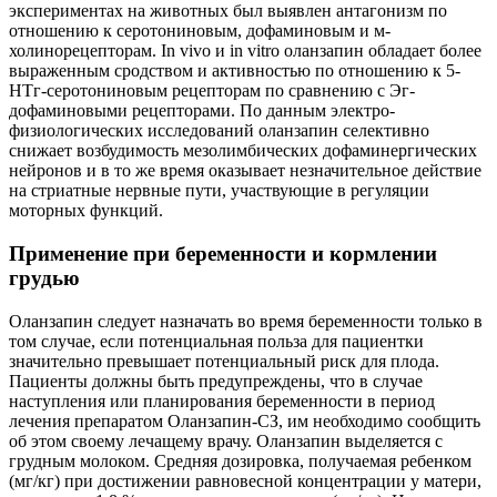
экспериментах на животных был выявлен антагонизм по
отношению к серотониновым, дофаминовым и м-
холинорецепторам. In vivo и in vitro оланзапин обладает более
выраженным сродством и активностью по отношению к 5-
НТг-серотониновым рецепторам по сравнению с Эг-
дофаминовыми рецепторами. По данным электро-
физиологических исследований оланзапин селективно
снижает возбудимость мезолимбических дофаминергических
нейронов и в то же время оказывает незначительное действие
на стриатные нервные пути, участвующие в регуляции
моторных функций.
Применение при беременности и кормлении
грудью
Оланзапин следует назначать во время беременности только в
том случае, если потенциальная польза для пациентки
значительно превышает потенциальный риск для плода.
Пациенты должны быть предупреждены, что в случае
наступления или планирования беременности в период
лечения препаратом Оланзапин-СЗ, им необходимо сообщить
об этом своему лечащему врачу. Оланзапин выделяется с
грудным молоком. Средняя дозировка, получаемая ребенком
(мг/кг) при достижении равновесной концентрации у матери,