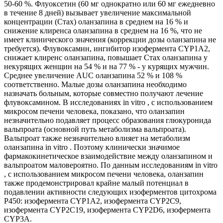
50-60 %. Флуоксетин (60 мг однократно или 60 мг ежедневно
в течение 8 дней) вызывает увеличение максимальной
концентрации (Стах) оланзапина в среднем на 16 % и
снижение клиренса оланзапина в среднем на 16 %, что не
имеет клинического значения (коррекции дозы оланзапина не
требуется). Флувоксамин, ингибитор изофермента CYP1A2,
снижает клиренс оланзапина, повышает Стах оланзапина у
некурящих женщин на 54 % и на 77 % - у курящих мужчин.
Среднее увеличение AUC оланзапина 52 % и 108 %
соответственно. Малые дозы оланзапина необходимо
назначать больным, которые совместно получают лечение
флувоксамином. В исследованиях in vitro , с использованием
микросом печени человека, показано, что оланзапин
незначительно подавляет процесс образования глюкуронида
вальпроата (основной путь метаболизма вальпроата).
Вальпроат также незначительно влияет на метаболизм
оланзапина in vitro . Поэтому клинически значимое
фармакокинетическое взаимодействие между оланзапином и
вальпроатом маловероятно. По данным исследованиям in vitro
, с использованием микросом печени человека, оланзапин
также продемонстрировал крайне малый потенциал в
подавлении активности следующих изоферментов цитохрома
Р450: изофермента CYP1A2, изофермента CYP2C9,
изофермента CYP2C19, изофермента CYP2D6, изофермента
CYP3A.