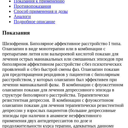
Показания к применению
Противопоказания
Способ применения и дозы
Аналоги
Подробное описание
Показания
Шизофрения. Биполярное аффективное расстройство I типа.
Оланзапин в виде монотерапии или в комбинации с
препаратами лития или вальпроевой кислотой показан для
лечения острых маниакальных или смешанных эпизодов при
биполярном аффективном расстройстве с/без психотических
проявлений и с/без быстрой смены фаз. Оланзапин показан
для предотвращения рецидивов у пациентов с биполярным
расстройством, у которых оланзапин был эффективен при
лечении маниакальной фазы. В комбинации с флуоксетином
оланзапин показан для лечения депрессивного эпизода в
структуре биполярного расстройства. Терапевтически
резистентная депрессия. В комбинации с флуоксетином
оланзапин показан для лечения терапевтически резистентной
депрессии у взрослых пациентов (большие депрессивные
эпизоды при наличии в анамнезе неэффективного
применения двух антидепрессантов по дозе и
продолжительности курса терапии, адекватных данному