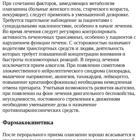
При сочетании факторов, замедляющих метаболизм
оланзапина (больные женского пола, старческого возраста,
некурящие), следует применять в уменьшенной дозировке.
Требуется тщательное наблюдение за пациентами с
суицидальными наклонностями, особенно в начале лечения.
Во время лечения следует регулярно контролировать
активность печеночных трансаминаз, особенно у пациентов с
нарушением функции печени. С осторожностью назначают
водителям транспортных средств и людям, деятельность
которых требует повышенной концентрации внимания и
быстроты психомоторных реакций. В период лечения
исключается прием алкоголя. При появлении симптомов
злокачественного нейролептического синдрома (лихорадка,
мышечное напряжение, акинезия, тахикардия, лейкоцитоз,
повышение креатинфосфокиназы) необходима немедленная
отмена препарата. Учитывая возможность развития акатизии,
при появлении на фоне лечения двигательного беспокойства,
неусидчивости, постоянного стремления к движениям
необходимо уменьшение дозы и назначение
противопаркинсонических средств.
Фармакокинетика
После перорального приема оланзапин хорошо всасывается и