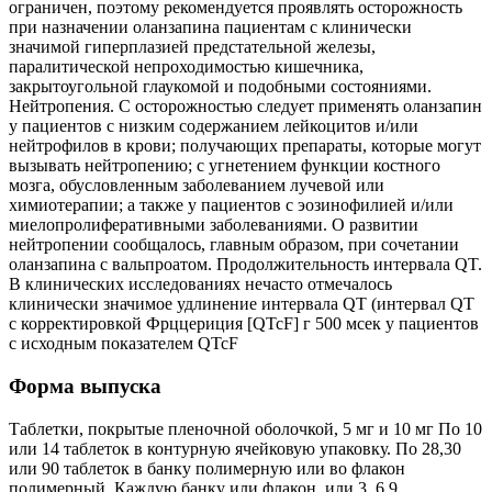
ограничен, поэтому рекомендуется проявлять осторожность
при назначении оланзапина пациентам с клинически
значимой гиперплазией предстательной железы,
паралитической непроходимостью кишечника,
закрытоугольной глаукомой и подобными состояниями.
Нейтропения. С осторожностью следует применять оланзапин
у пациентов с низким содержанием лейкоцитов и/или
нейтрофилов в крови; получающих препараты, которые могут
вызывать нейтропению; с угнетением функции костного
мозга, обусловленным заболеванием лучевой или
химиотерапии; а также у пациентов с эозинофилией и/или
миелопролиферативными заболеваниями. О развитии
нейтропении сообщалось, главным образом, при сочетании
оланзапина с вальпроатом. Продолжительность интервала QT.
В клинических исследованиях нечасто отмечалось
клинически значимое удлинение интервала QT (интервал QT
с корректировкой Фрццериция [QTcF] г 500 мсек у пациентов
с исходным показателем QTcF
Форма выпуска
Таблетки, покрытые пленочной оболочкой, 5 мг и 10 мг По 10
или 14 таблеток в контурную ячейковую упаковку. По 28,30
или 90 таблеток в банку полимерную или во флакон
полимерный. Каждую банку или флакон, или 3, 6,9