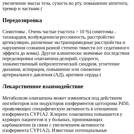
увеличение массы тела, сухость во рту, повышение аппетита,
тремор и частыми (
Передозировка
Симптомы . Очень частые (частота > 10 %) симптомы -
тахикардия, возбуждение/агрессивность, расстройство
артикуляции, различные экстрапирамидные расстройства и
нарушения сознания разной степени тяжести (от седативного
эффекта до комы). Другие клинически значимые последствия
передозировки оланзапина-делирий, судороги,
злокачественный нейролептический синдром, угнетение
дыхания, аспирация, повышение или снижение
артериального давления (АД), аритмии сердца (
Лекарственное взаимодействие
Метаболизм оланзапина может изменяться под действием
ингибиторов или индукторов изоферментов цитохрома Р450,
проявляющих специфическую активность в отношении
изофермента CYP1A2. Клиренс оланзапина повышается у
курящих пациентов и у больных, принимающих
карбамазепин (в связи с увеличением активности
изофермента CYP1A2). Известные потенциальные