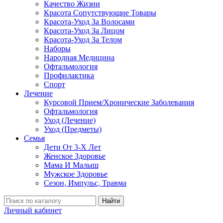
Качество Жизни
Красота Сопутствующие Товары
Красота-Уход За Волосами
Красота-Уход За Лицом
Красота-Уход За Телом
Наборы
Народная Медицина
Офтальмология
Профилактика
Спорт
Лечение
Курсовой Прием/Хронические Заболевания
Офтальмология
Уход (Лечение)
Уход (Предметы)
Семья
Дети От 3-Х Лет
Женское Здоровье
Мама И Малыш
Мужское Здоровье
Сезон, Импульс, Травма
Найти
Личный кабинет