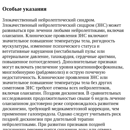
Особые указания
Злокачественный нейролептический синдром.
Злокачественный нейролептический сиццром (ЗНС) может
развиваться при лечении любыми нейролептиками, включая
оланзапин. Клинические проявления ЗНС включают
значительное повышение температуры тела, ригидность
мускулатуры, изменение психического статуса и
вегетативные нарушения (нестабильный пульс или
артериальное давление, тахикардия, сердечные аритмии,
повышенное потоотделение). Дополнительные признаки
могут включать увеличение уровня креатининфосфокиназы,
миоглобинурию (рабдомиолиз) и острую почечную
недостаточность. Клинические проявления ЗНС или
значительное повышение температуры тела без других
симптомов ЗНС требуют отмены всех нейролептиков,
включая оланзапин. Поздняя дискинезия. В сравнительных
исследованиях продолжительностью свыше 6 недель лечение
оланзапином достоверно реже сопровождалось развитием
дискинезии, требующей медикаментозной коррекции, чем
применение галоперидола. Однако следует учитывать риск
поздней дискинезии при длительной терапии
нейролептиками. При развитии признаков поздней
дискинезии рекомендуется снижение дозы или отмена