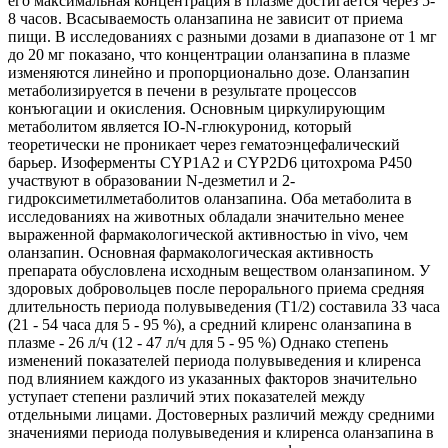
его максимальная концентрация в плазме достигается через 5-
8 часов. Всасываемость оланзапина не зависит от приема
пищи. В исследованиях с разными дозами в диапазоне от 1 мг
до 20 мг показано, что концентрации оланзапина в плазме
изменяются линейно и пропорционально дозе. Оланзапин
метаболизируется в печени в результате процессов
конъюгации и окисления. Основным циркулирующим
метаболитом является IO-N-глюкуронид, который
теоретически не проникает через гематоэнцефалический
барьер. Изоферменты CYP1A2 и CYP2D6 цитохрома Р450
участвуют в образовании N-дезметил и 2-
гидроксиметилметаболитов оланзапина. Оба метаболита в
исследованиях на животных обладали значительно менее
выраженной фармакологической активностью in vivo, чем
оланзапин. Основная фармакологическая активность
препарата обусловлена исходным веществом оланзапином. У
здоровых добровольцев после перорального приема средняя
длительность периода полувыведения (Т1/2) составила 33 часа
(21 - 54 часа для 5 - 95 %), а средний клиренс оланзапина в
плазме - 26 л/ч (12 - 47 л/ч для 5 - 95 %) Однако степень
изменений показателей периода полувыведения и клиренса
под влиянием каждого из указанных факторов значительно
уступает степени различий этих показателей между
отдельными лицами. Достоверных различий между средними
значениями периода полувыведения и клиренса оланзапина в