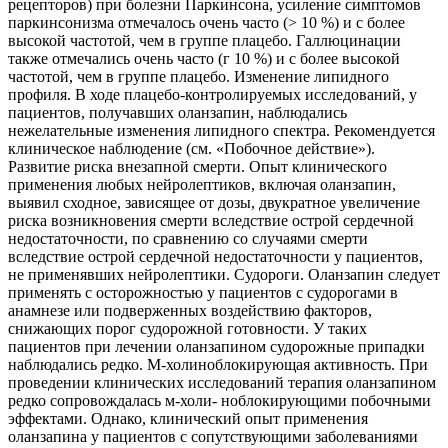
рецепторов) при болезни Паркинсона, усиление симптомов
паркинсонизма отмечалось очень часто (> 10 %) и с более
высокой частотой, чем в группе плацебо. Галлюцинации
также отмечались очень часто (г 10 %) и с более высокой
частотой, чем в группе плацебо. Изменение липидного
профиля. В ходе плацебо-контролируемых исследований, у
пациентов, получавших оланзапин, наблюдались
нежелательные изменения липидного спектра. Рекомендуется
клиническое наблюдение (см. «Побочное действие»).
Развитие риска внезапной смерти. Опыт клинического
применения любых нейролептиков, включая оланзапин,
выявил сходное, зависящее от дозы, двукратное увеличение
риска возникновения смерти вследствие острой сердечной
недостаточности, по сравнению со случаями смерти
вследствие острой сердечной недостаточности у пациентов,
не применявших нейролептики. Судороги. Оланзапин следует
применять с осторожностью у пациентов с судорогами в
анамнезе или подверженных воздействию факторов,
снижающих порог судорожной готовности. У таких
пациентов при лечении оланзапином судорожные припадки
наблюдались редко. М-холиноблокирующая активность. При
проведении клинических исследований терапия оланзапином
редко сопровождалась м-холи- ноблокирующими побочными
эффектами. Однако, клинический опыт применения
оланзапина у пациентов с сопутствующими заболеваниями