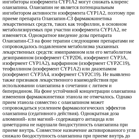
ингибиторы изофермента CYP1A2 могут снижать клиренс
оланзапина. Оланзапин не является потенциальным
ингибитором активности изофермента CYP1A2, поэтому при
приеме препарата Оланзапин-СЗ фармакокинетика
лекарственных средств, таких как теофиллин, в основном
метаболизируемых при участии изофермента CYP1A2, не
изменяется. Однократное введение дозы препарата
Оланзапин-СЗ на фоне терапии следующими препаратами не
сопровождалось подавлением метаболизма указанных
лекарственных средств: имипрамином или его метаболитом
дезипрамином (изофермент CYP2D6, изофермент CYP3A,
изофермент CYP1A2), варфарином (изофермент CYP2C19),
теофиллином (изофермент CYP1A2) или диазепамом
(изофермент CYP3A4, изофермент CYP2C19). Не выявлено
также признаков лекарственного взаимодействия при
использовании оланзапина в сочетании с литием и
биперидином. На фоне устойчивой концентрации оланзапина
изменения фармакокинетики этанола не отмечалось. Однако
прием этанола совместно с оланзапином может
сопровождаться усилением фармакологических эффектов
оланзапина (седативного действия). Однократная доза
алюминий- или магний- содержащего антацида или
циметццина не нарушали биодоступность оланзапина при
приеме внутрь. Совместное назначение активированного угля
снижало биодоступность оланзапина при приеме внутрь до