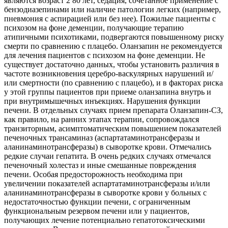
являются возраст 2 80 лет, седация, сочетанное применение с
бензодиазепинами или наличие патологии легких (например,
пневмония с аспирацией или без нее). Пожилые пациенты с
психозом на фоне деменции, получающие терапию
атипичными психотиками, подвергаются повышенному риску
смерти по сравнению с плацебо. Оланзапин не рекомендуется
для лечения пациентов с психозом на фоне деменции. Не
существует достаточно данных, чтобы установить различия в
частоте возникновения церебро-васкулярных нарушений и/
или смертности (по сравнению с плацебо), и в факторах риска
у этой группы пациентов при приеме оланзапина внутрь и
при внутримышечных инъекциях. Нарушения функции
печени. В отдельных случаях прием препарата Оланзапин-СЗ,
как правило, на ранних этапах терапии, сопровождался
транзиторным, асимптоматическим повышением показателей
печеночных трансаминаз (аспартатаминотрансферазы и
аланинаминотрансферазы) в сыворотке крови. Отмечались
редкие случаи гепатита. В очень редких случаях отмечался
печеночный холестаз и иные смешанные повреждения
печени. Особая предосторожность необходима при
увеличении показателей аспартатаминотрансферазы и/или
аланинаминотрансферазы в сыворотке крови у больных с
недостаточностью функции печени, с ограниченным
функциональным резервом печени или у пациентов,
получающих лечение потенциально гепатотоксическими