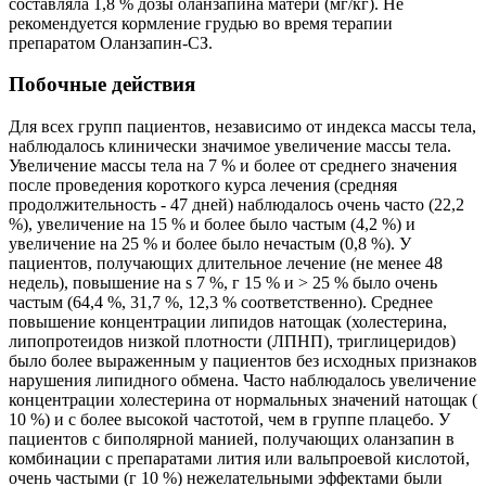
составляла 1,8 % дозы оланзапина матери (мг/кг). Не
рекомендуется кормление грудью во время терапии
препаратом Оланзапин-СЗ.
Побочные действия
Для всех групп пациентов, независимо от индекса массы тела,
наблюдалось клинически значимое увеличение массы тела.
Увеличение массы тела на 7 % и более от среднего значения
после проведения короткого курса лечения (средняя
продолжительность - 47 дней) наблюдалось очень часто (22,2
%), увеличение на 15 % и более было частым (4,2 %) и
увеличение на 25 % и более было нечастым (0,8 %). У
пациентов, получающих длительное лечение (не менее 48
недель), повышение на s 7 %, г 15 % и > 25 % было очень
частым (64,4 %, 31,7 %, 12,3 % соответственно). Среднее
повышение концентрации липидов натощак (холестерина,
липопротеидов низкой плотности (ЛПНП), триглицеридов)
было более выраженным у пациентов без исходных признаков
нарушения липидного обмена. Часто наблюдалось увеличение
концентрации холестерина от нормальных значений натощак (
10 %) и с более высокой частотой, чем в группе плацебо. У
пациентов с биполярной манией, получающих оланзапин в
комбинации с препаратами лития или вальпроевой кислотой,
очень частыми (г 10 %) нежелательными эффектами были