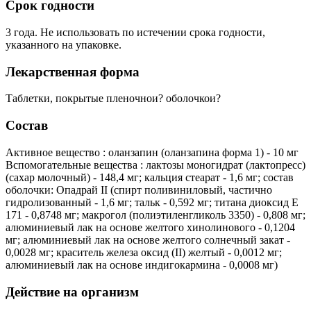
Срок годности
3 года. Не использовать по истечении срока годности,
указанного на упаковке.
Лекарственная форма
Таблетки, покрытые пленочнои? оболочкои?
Состав
Активное вещество : оланзапин (оланзапина форма 1) - 10 мг
Вспомогательные вещества : лактозы моногидрат (лактопресс)
(сахар молочный) - 148,4 мг; кальция стеарат - 1,6 мг; состав
оболочки: Опадрай II (спирт поливиниловый, частично
гидролизованный - 1,6 мг; тальк - 0,592 мг; титана диоксид Е
171 - 0,8748 мг; макрогол (полиэтиленгликоль 3350) - 0,808 мг;
алюминиевый лак на основе желтого хинолинового - 0,1204
мг; алюминиевый лак на основе желтого солнечный закат -
0,0028 мг; краситель железа оксид (II) желтый - 0,0012 мг;
алюминиевый лак на основе индигокармина - 0,0008 мг)
Действие на организм