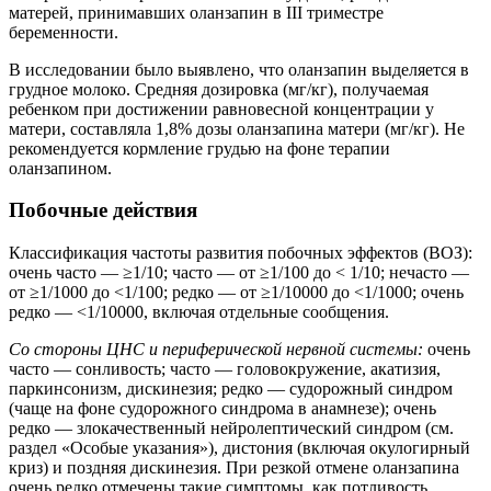
матерей, принимавших оланзапин в III триместре
беременности.
В исследовании было выявлено, что оланзапин выделяется в
грудное молоко. Средняя дозировка (мг/кг), получаемая
ребенком при достижении равновесной концентрации у
матери, составляла 1,8% дозы оланзапина матери (мг/кг). Не
рекомендуется кормление грудью на фоне терапии
оланзапином.
Побочные действия
Классификация частоты развития побочных эффектов (ВОЗ):
очень часто — ≥1/10; часто — от ≥1/100 до < 1/10; нечасто —
от ≥1/1000 до <1/100; редко — от ≥1/10000 до <1/1000; очень
редко — <1/10000, включая отдельные сообщения.
Со стороны ЦНС и периферической нервной системы:
очень
часто — сонливость; часто — головокружение, акатизия,
паркинсонизм, дискинезия; редко — судорожный синдром
(чаще на фоне судорожного синдрома в анамнезе); очень
редко — злокачественный нейролептический синдром (см.
раздел «Особые указания»), дистония (включая окулогирный
криз) и поздняя дискинезия. При резкой отмене оланзапина
очень редко отмечены такие симптомы, как потливость,