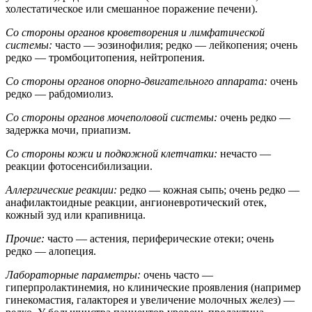
холестатическое или смешанное поражение печени).
Со стороны органов кроветворения и лимфатической
системы:
часто — эозинофилия; редко — лейкопения; очень
редко — тромбоцитопения, нейтропения.
Со стороны органов опорно-двигательного аппарата:
очень
редко — рабдомиолиз.
Со стороны органов мочеполовой системы:
очень редко —
задержка мочи, приапизм.
Со стороны кожи и подкожной клетчатки:
нечасто —
реакции фотосенсибилизации.
Аллергические реакции:
редко — кожная сыпь; очень редко —
анафилактоидные реакции, ангионевротический отек,
кожный зуд или крапивница.
Прочие:
часто — астения, периферические отеки; очень
редко — алопеция.
Лабораторные параметры:
очень часто —
гиперпролактинемия, но клинические проявления (например
гинекомастия, галакторея и увеличение молочных желез) —