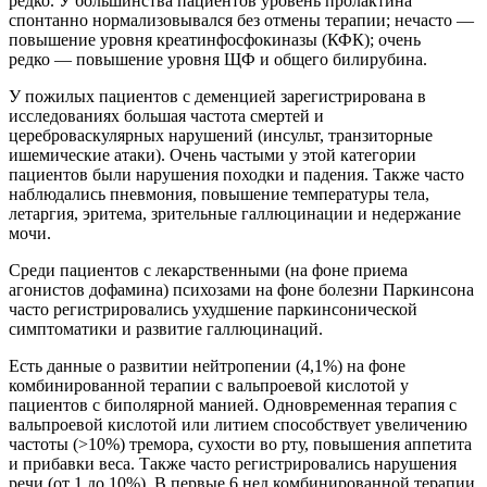
редко. У большинства пациентов уровень пролактина
спонтанно нормализовывался без отмены терапии; нечасто —
повышение уровня креатинфосфокиназы (КФК); очень
редко — повышение уровня ЩФ и общего билирубина.
У пожилых пациентов с деменцией зарегистрирована в
исследованиях большая частота смертей и
цереброваскулярных нарушений (инсульт, транзиторные
ишемические атаки). Очень частыми у этой категории
пациентов были нарушения походки и падения. Также часто
наблюдались пневмония, повышение температуры тела,
летаргия, эритема, зрительные галлюцинации и недержание
мочи.
Среди пациентов с лекарственными (на фоне приема
агонистов дофамина) психозами на фоне болезни Паркинсона
часто регистрировались ухудшение паркинсонической
симптоматики и развитие галлюцинаций.
Есть данные о развитии нейтропении (4,1%) на фоне
комбинированной терапии с вальпроевой кислотой у
пациентов с биполярной манией. Одновременная терапия с
вальпроевой кислотой или литием способствует увеличению
частоты (>10%) тремора, сухости во рту, повышения аппетита
и прибавки веса. Также часто регистрировались нарушения
речи (от 1 до 10%). В первые 6 нед комбинированной терапии