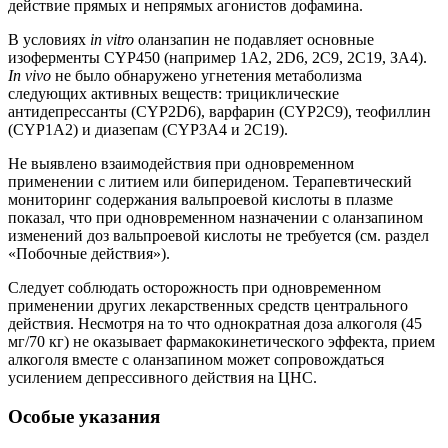
действие прямых и непрямых агонистов дофамина.
В условиях
in vitro
оланзапин не подавляет основные
изоферменты CYP450 (например 1А2, 2D6, 2С9, 2С19, ЗА4).
In vivo
не было обнаружено угнетения метаболизма
следующих активных веществ: трициклические
антидепрессанты (CYP2D6), варфарин (CYP2C9), теофиллин
(CYP1А2) и диазепам (CYP3A4 и 2С19).
Не выявлено взаимодействия при одновременном
применении с литием или бипериденом. Терапевтический
мониторинг содержания вальпроевой кислоты в плазме
показал, что при одновременном назначении с оланзапином
изменений доз вальпроевой кислоты не требуется (см. раздел
«Побочные действия»).
Следует соблюдать осторожность при одновременном
применении других лекарственных средств центрального
действия. Несмотря на то что однократная доза алкоголя (45
мг/70 кг) не оказывает фармакокинетического эффекта, прием
алкоголя вместе с оланзапином может сопровождаться
усилением депрессивного действия на ЦНС.
Особые указания