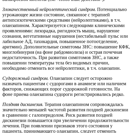
Злокачественный нейролептический синдром.
Потенциально
угрожающее жизни состояние, связанное с терапией
антипсихотическими средствами (нейролептиками), в т.ч.
оланзапином. Характеризуется следующими клиническими
проявлениями: лихорадка, ригидность мышц, нарушение
сознания, вегетативные нарушения (нестабильный пульс или
лабильное АД, тахикардия, повышенное потоотделение,
аритмии). Дополнительные симптомы ЗНС: повышение КФК,
миоглобинурия (на фоне рабдомиолиза) и острая почечная
недостаточность. При развитии симптомов ЗНС, а также
повышении температуры тела без видимых причин,
необходимо отменить все нейролептики, в т.ч. оланзапин.
Судорожный синдром.
Оланзапин следует осторожно
назначать пациентам с судорогами в анамнезе или наличием
факторов, снижающих порог судорожной готовности. На
фоне приема оланзапина судороги регистрировались редко.
Поздняя дискинезия.
Терапия оланзапином сопровождалась
значительно меньшей частотой развития поздней дискинезии
в сравнении с галоперидолом. Риск развития поздней
дискинезии повышается при увеличении продолжительности
лечения. При появлении признаков этого состояния у
пациента, принимающего оланзапин, следует отменить