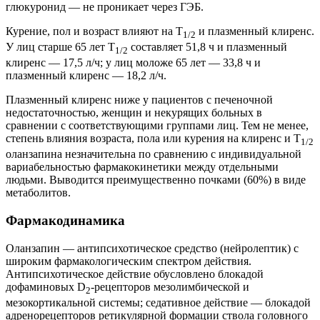
глюкуронид — не проникает через ГЭБ.
Курение, пол и возраст влияют на T
и плазменный клиренс.
1/2
У лиц старше 65 лет T
составляет 51,8 ч и плазменный
1/2
клиренс — 17,5 л/ч; у лиц моложе 65 лет — 33,8 ч и
плазменный клиренс — 18,2 л/ч.
Плазменный клиренс ниже у пациентов с печеночной
недостаточностью, женщин и некурящих больных в
сравнении с соответствующими группами лиц. Тем не менее,
степень влияния возраста, пола или курения на клиренс и T
1/2
оланзапина незначительна по сравнению с индивидуальной
вариабельностью фармакокинетики между отдельными
людьми. Выводится преимущественно почками (60%) в виде
метаболитов.
Фармакодинамика
Оланзапин — антипсихотическое средство (нейролептик) с
широким фармакологическим спектром действия.
Антипсихотическое действие обусловлено блокадой
дофаминовых D
-рецепторов мезолимбической и
2
мезокортикальной системы; седативное действие — блокадой
адренорецепторов ретикулярной формации ствола головного