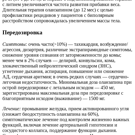
с литием увеличивается частота развития прибавки веса.
Длительная терапия оланзапином (до 12 мес) с целью
профилактики рецидивов у пациентов с биполярным
расстройством сопровождалась увеличением массы тела.
Передозировка
Симптомы:
очень часто(>10%) — тахикардия, возбуждение/
агрессия, дизартрия, различные экстрапирамидные симптомы,
снижение уровня сознания от заторможенности до комы;
менее чем в 2% случаев — делирий, конвульсии, кома,
злокачественный нейролептический синдром (ЗНС),
угнетение дыхания, аспирация, повышение или снижение
АД, сердечная аритмия; в очень редких случаях — сердечно-
легочная недостаточность. Минимальная доза оланзапина при
острой передозировке с летальным исходом — 450 мг,
зарегистрирована максимальная доза при передозировке с
благоприятным исходом (выживание) — 1500 мг.
Лечение:
промывание желудка, прием активированного угля
(снижает биодоступность оланзапина на 60%),
симптоматическое лечение под контролем жизненно важных
функций, включая лечение артериальной гипотензии и
сосудистого коллапса, поддержание функции дыхания.