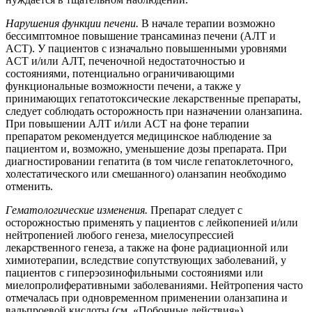
Нарушения функции печени.
В начале терапии возможно
бессимптомное повышение трансаминаз печени (АЛТ и
ACT). У пациентов с изначально повышенными уровнями
ACT и/или АЛТ, печеночной недостаточностью и
состояниями, потенциально ограничивающими
функциональные возможности печени, а также у
принимающих гепатотоксические лекарственные препараты,
следует соблюдать осторожность при назначении оланзапина.
При повышении АЛТ и/или ACT на фоне терапии
препаратом рекомендуется медицинское наблюдение за
пациентом и, возможно, уменьшение дозы препарата. При
диагностировании гепатита (в том числе гепатоклеточного,
холестатического или смешанного) оланзапин необходимо
отменить.
Гематологические изменения.
Препарат следует с
осторожностью применять у пациентов с лейкопенией и/или
нейтропенией любого генеза, миелосупрессией
лекарственного генеза, а также на фоне радиационной или
химиотерапии, вследствие сопутствующих заболеваний, у
пациентов с гиперэозинофильными состояниями или
миелопролиферативными заболеваниями. Нейтропения часто
отмечалась при одновременном применении оланзапина и
вальпроевой кислоты (см. «Побочные действия»).