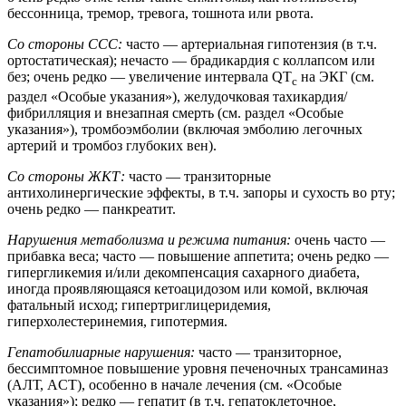
бессонница, тремор, тревога, тошнота или рвота.
Со стороны ССС:
часто — артериальная гипотензия (в т.ч.
ортостатическая); нечасто — брадикардия с коллапсом или
без; очень редко — увеличение интервала QT
на ЭКГ (см.
c
раздел «Особые указания»), желудочковая тахикардия/
фибрилляция и внезапная смерть (см. раздел «Особые
указания»), тромбоэмболии (включая эмболию легочных
артерий и тромбоз глубоких вен).
Со стороны ЖКТ:
часто — транзиторные
антихолинергические эффекты, в т.ч. запоры и сухость во рту;
очень редко — панкреатит.
Нарушения метаболизма и режима питания:
очень часто —
прибавка веса; часто — повышение аппетита; очень редко —
гипергликемия и/или декомпенсация сахарного диабета,
иногда проявляющаяся кетоацидозом или комой, включая
фатальный исход; гипертриглицеридемия,
гиперхолестеринемия, гипотермия.
Гепатобилиарные нарушения:
часто — транзиторное,
бессимптомное повышение уровня печеночных трансаминаз
(АЛТ, ACT), особенно в начале лечения (см. «Особые
указания»); редко — гепатит (в т.ч. гепатоклеточное,