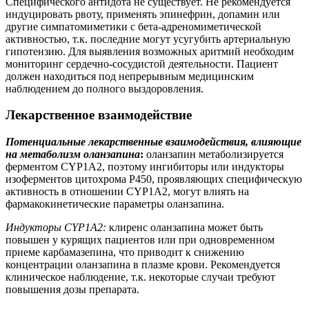
Специфического антидота не существует. Не рекомендуется
индуцировать рвоту, применять эпинефрин, допамин или
другие симпатомиметики с бета-адреномиметической
активностью, т.к. последние могут усугубить артериальную
гипотензию. Для выявления возможных аритмий необходим
мониторинг сердечно-сосудистой деятельности. Пациент
должен находиться под непрерывным медицинским
наблюдением до полного выздоровления.
Лекарственное взаимодействие
Потенциальные лекарственные взаимодействия, влияющие
на метаболизм оланзапина
:
оланзапин метаболизируется
ферментом CYP1A2, поэтому ингибиторы или индукторы
изоферментов цитохрома Р450, проявляющих специфическую
активность в отношении CYP1А2, могут влиять на
фармакокинетические параметры оланзапина.
Индукторы CYP1A2:
клиренс оланзапина может быть
повышен у курящих пациентов или при одновременном
приеме карбамазепина, что приводит к снижению
концентрации оланзапина в плазме крови. Рекомендуется
клиническое наблюдение, т.к. некоторые случаи требуют
повышения дозы препарата.