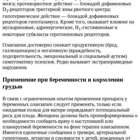
мозга; противорвотное действие — блокадой дофаминовых
D
-рецепторов триггерной зоны рвотного центра;
2
гипотермическое действие — блокадой дофаминовых
рецепторов гипоталамуса. Кроме того, оказывает влияние на
мускариновые, адренергические, Н
-гистаминовые и
1
некоторые субклассы серотониновых рецепторов.
Оланзапин достоверно снижает продуктивную (бред,
галлюцинации) и негативную (враждебность,
подозрительность, эмоциональный и социальный аутизм)
симптоматику психозов. Редко вызывает экстрапирамидные
нарушения.
Применение при беременности и кормлении
грудью
В связи с ограниченным опытом применения препарата у
беременных оланзапин следует применять, только если
ожидаемая польза для матери оправдывает потенциальный
риск для плода. Женщины должны быть проинформированы о
необходимости сообщить врачу о наступившей или
планируемой беременности на фоне терапии оланзапином.
Имеются единичные сообщения о треморе, артериальной
гипертонии, летаргии и сонливости у детей, рожденных от