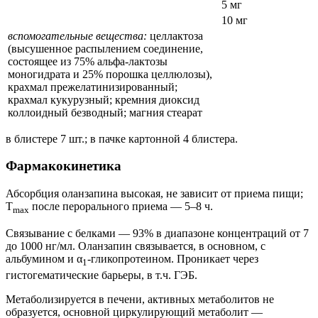
5 мг
10 мг
вспомогательные вещества:
целлактоза
(высушенное распылением соединение,
состоящее из 75% альфа-лактозы
моногидрата и 25% порошка целлюлозы),
крахмал прежелатинизированный;
крахмал кукурузный; кремния диоксид
коллоидный безводный; магния стеарат
в блистере 7 шт.; в пачке картонной 4 блистера.
Фармакокинетика
Абсорбция оланзапина высокая, не зависит от приема пищи;
T
после перорального приема — 5–8 ч.
max
Связывание с белками — 93% в диапазоне концентраций от 7
до 1000 нг/мл. Оланзапин связывается, в основном, с
альбумином и α
-гликопротеином. Проникает через
1
гистогематические барьеры, в т.ч. ГЭБ.
Метаболизируется в печени, активных метаболитов не
образуется, основной циркулирующий метаболит —