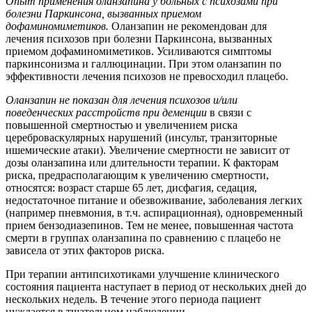
Опыт применения оланзапина у больных с психозами при
болезни Паркинсона, вызванных приемом
дофаминомиметиков.
Оланзапин не рекомендован для
лечения психозов при болезни Паркинсона, вызванных
приемом дофаминомиметиков. Усиливаются симптомы
паркинсонизма и галлюцинации. При этом оланзапин по
эффективности лечения психозов не превосходил плацебо.
Оланзапин не показан для лечения психозов и/или
поведенческих расстройств при деменции
в связи с
повышенной смертностью и увеличением риска
цереброваскулярных нарушений (инсульт, транзиторные
ишемические атаки). Увеличение смертности не зависит от
дозы оланзапина или длительности терапии. К факторам
риска, предрасполагающим к увеличению смертности,
относятся: возраст старше 65 лет, дисфагия, седация,
недостаточное питание и обезвоживание, заболевания легких
(например пневмония, в т.ч. аспирационная), одновременный
прием бензодиазепинов. Тем не менее, повышенная частота
смерти в группах оланзапина по сравнению с плацебо не
зависела от этих факторов риска.
При терапии антипсихотиками улучшение клинического
состояния пациента наступает в период от нескольких дней до
нескольких недель. В течение этого периода пациент
нуждается в тщательном наблюдении.