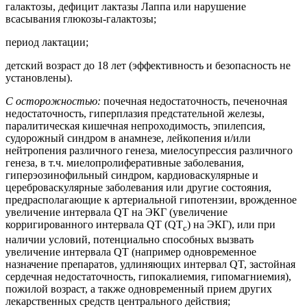
галактозы, дефицит лактазы Лаппа или нарушение
всасывания глюкозы-галактозы;
период лактации;
детский возраст до 18 лет (эффективность и безопасность не
установлены).
С осторожностью:
почечная недостаточность, печеночная
недостаточность, гиперплазия предстательной железы,
паралитическая кишечная непроходимость, эпилепсия,
судорожный синдром в анамнезе, лейкопения и/или
нейтропения различного генеза, миелосупрессия различного
генеза, в т.ч. миелопролиферативные заболевания,
гиперэозинофильный синдром, кардиоваскулярные и
цереброваскулярные заболевания или другие состояния,
предрасполагающие к артериальной гипотензии, врожденное
увеличение интервала QT на ЭКГ (увеличение
корригированного интервала QT (QT
) на ЭКГ), или при
c
наличии условий, потенциально способных вызвать
увеличение интервала QT (например одновременное
назначение препаратов, удлиняющих интервал QT, застойная
сердечная недостаточность, гипокалиемия, гипомагниемия),
пожилой возраст, а также одновременный прием других
лекарственных средств центрального действия;