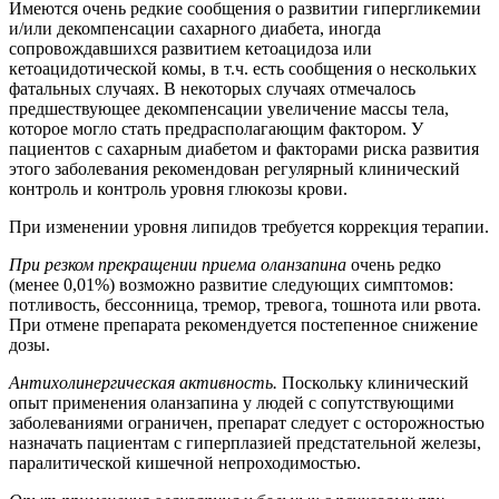
Имеются очень редкие сообщения о развитии гипергликемии
и/или декомпенсации сахарного диабета, иногда
сопровождавшихся развитием кетоацидоза или
кетоацидотической комы, в т.ч. есть сообщения о нескольких
фатальных случаях. В некоторых случаях отмечалось
предшествующее декомпенсации увеличение массы тела,
которое могло стать предрасполагающим фактором. У
пациентов с сахарным диабетом и факторами риска развития
этого заболевания рекомендован регулярный клинический
контроль и контроль уровня глюкозы крови.
При изменении уровня липидов требуется коррекция терапии.
При резком прекращении приема оланзапина
очень редко
(менее 0,01%) возможно развитие следующих симптомов:
потливость, бессонница, тремор, тревога, тошнота или рвота.
При отмене препарата рекомендуется постепенное снижение
дозы.
Антихолинергическая активность.
Поскольку клинический
опыт применения оланзапина у людей с сопутствующими
заболеваниями ограничен, препарат следует с осторожностью
назначать пациентам с гиперплазией предстательной железы,
паралитической кишечной непроходимостью.