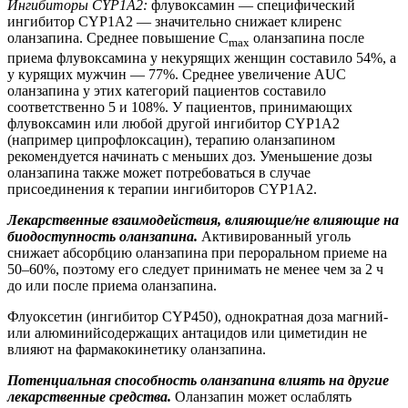
Ингибиторы CYP1A2:
флувоксамин — специфический
ингибитор CYP1A2 — значительно снижает клиренс
оланзапина. Среднее повышение C
оланзапина после
max
приема флувоксамина у некурящих женщин составило 54%, а
у курящих мужчин — 77%. Среднее увеличение AUC
оланзапина у этих категорий пациентов составило
соответственно 5 и 108%. У пациентов, принимающих
флувоксамин или любой другой ингибитор CYP1A2
(например ципрофлоксацин), терапию оланзапином
рекомендуется начинать с меньших доз. Уменьшение дозы
оланзапина также может потребоваться в случае
присоединения к терапии ингибиторов CYP1A2.
Лекарственные взаимодействия, влияющие/не влияющие на
биодоступность оланзапина.
Активированный уголь
снижает абсорбцию оланзапина при пероральном приеме на
50–60%, поэтому его следует принимать не менее чем за 2 ч
до или после приема оланзапина.
Флуоксетин (ингибитор CYP450), однократная доза магний-
или алюминийсодержащих антацидов или циметидин не
влияют на фармакокинетику оланзапина.
Потенциальная способность оланзапина влиять на другие
лекарственные средства.
Оланзапин может ослаблять