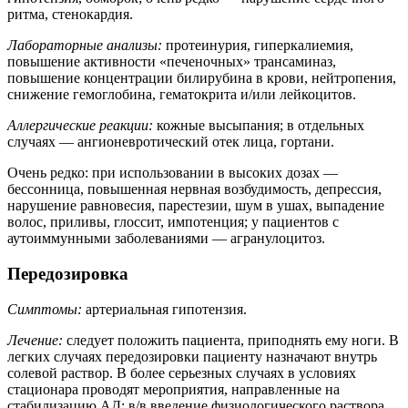
ритма, стенокардия.
Лабораторные анализы:
протеинурия, гиперкалиемия,
повышение активности «печеночных» трансаминаз,
повышение концентрации билирубина в крови, нейтропения,
снижение гемоглобина, гематокрита и/или лейкоцитов.
Аллергические реакции:
кожные высыпания; в отдельных
случаях — ангионевротический отек лица, гортани.
Очень редко: при использовании в высоких дозах —
бессонница, повышенная нервная возбудимость, депрессия,
нарушение равновесия, парестезии, шум в ушах, выпадение
волос, приливы, глоссит, импотенция; у пациентов с
аутоиммунными заболеваниями — агранулоцитоз.
Передозировка
Симптомы:
артериальная гипотензия.
Лечение:
следует положить пациента, приподнять ему ноги. В
легких случаях передозировки пациенту назначают внутрь
солевой раствор. В более серьезных случаях в условиях
стационара проводят мероприятия, направленные на
стабилизацию АД: в/в введение физиологического раствора