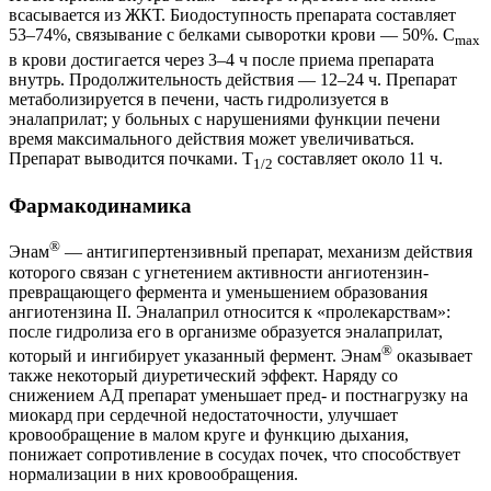
всасывается из ЖКТ. Биодоступность препарата составляет
53–74%, связывание с белками сыворотки крови — 50%. C
max
в крови достигается через 3–4 ч после приема препарата
внутрь. Продолжительность действия — 12–24 ч. Препарат
метаболизируется в печени, часть гидролизуется в
эналаприлат; у больных с нарушениями функции печени
время максимального действия может увеличиваться.
Препарат выводится почками. Т
составляет около 11 ч.
1/2
Фармакодинамика
®
Энам
— антигипертензивный препарат, механизм действия
которого связан с угнетением активности ангиотензин-
превращающего фермента и уменьшением образования
ангиотензина II. Эналаприл относится к «пролекарствам»:
после гидролиза его в организме образуется эналаприлат,
®
который и ингибирует указанный фермент. Энам
оказывает
также некоторый диуретический эффект. Наряду со
снижением АД препарат уменьшает пред- и постнагрузку на
миокард при сердечной недостаточности, улучшает
кровообращение в малом круге и функцию дыхания,
понижает сопротивление в сосудах почек, что способствует
нормализации в них кровообращения.