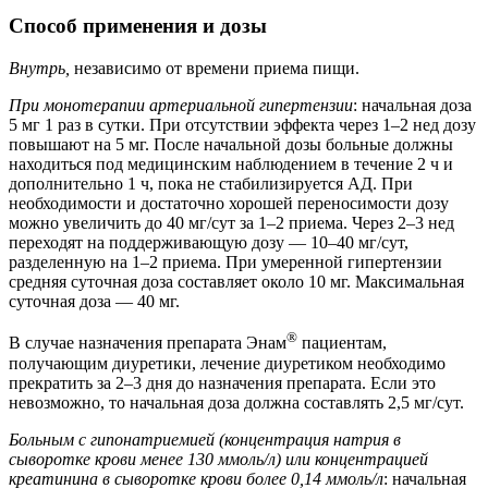
Способ применения и дозы
Внутрь,
независимо от времени приема пищи.
При монотерапии артериальной гипертензии
: начальная доза
5 мг 1 раз в сутки. При отсутствии эффекта через 1–2 нед дозу
повышают на 5 мг. После начальной дозы больные должны
находиться под медицинским наблюдением в течение 2 ч и
дополнительно 1 ч, пока не стабилизируется АД. При
необходимости и достаточно хорошей переносимости дозу
можно увеличить до 40 мг/сут за 1–2 приема. Через 2–3 нед
переходят на поддерживающую дозу — 10–40 мг/сут,
разделенную на 1–2 приема. При умеренной гипертензии
средняя суточная доза составляет около 10 мг. Максимальная
суточная доза — 40 мг.
®
В случае назначения препарата Энам
пациентам,
получающим диуретики, лечение диуретиком необходимо
прекратить за 2–3 дня до назначения препарата. Если это
невозможно, то начальная доза должна составлять 2,5 мг/сут.
Больным с гипонатриемией (концентрация натрия в
сыворотке крови менее 130 ммоль/л) или концентрацией
креатинина в сыворотке крови более 0,14 ммоль/л
: начальная