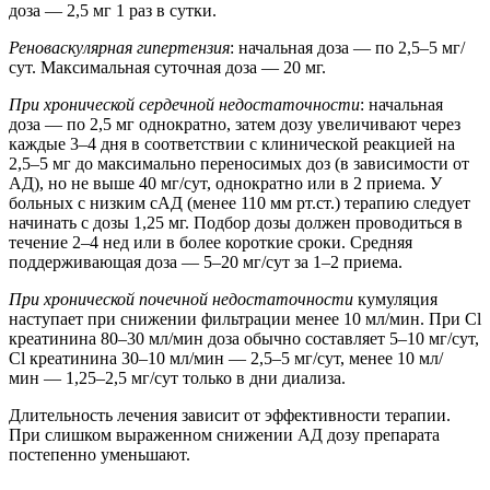
доза — 2,5 мг 1 раз в сутки.
Реноваскулярная гипертензия
: начальная доза — по 2,5–5 мг/
сут. Максимальная суточная доза — 20 мг.
При хронической сердечной недостаточности
: начальная
доза — по 2,5 мг однократно, затем дозу увеличивают через
каждые 3–4 дня в соответствии с клинической реакцией на
2,5–5 мг до максимально переносимых доз (в зависимости от
АД), но не выше 40 мг/сут, однократно или в 2 приема. У
больных с низким сАД (менее 110 мм рт.ст.) терапию следует
начинать с дозы 1,25 мг. Подбор дозы должен проводиться в
течение 2–4 нед или в более короткие сроки. Средняя
поддерживающая доза — 5–20 мг/сут за 1–2 приема.
При хронической почечной недостаточности
кумуляция
наступает при снижении фильтрации менее 10 мл/мин. При Cl
креатинина 80–30 мл/мин доза обычно составляет 5–10 мг/сут,
Cl креатинина 30–10 мл/мин — 2,5–5 мг/сут, менее 10 мл/
мин — 1,25–2,5 мг/сут только в дни диализа.
Длительность лечения зависит от эффективности терапии.
При слишком выраженном снижении АД дозу препарата
постепенно уменьшают.