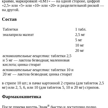
краями, маркировкой «ЕМТ» — на одной стороне, цифрой
«2,5» или «5» или «10» или «20» и разделительной риской —
на другой.
Состав
Таблетки
1 табл.
эналаприла малеат
2,5 мг
5 мг
10 мг
20 мг
вспомогательные вещества:
таблетки 2,5
и 5 мг — лактоза безводная; малеиновая
кислота; цинка стеарат
вспомогательные вещества:
таблетки 10 и
20 мг — лактоза безводная; цинка стеарат
в стрипе 10 шт.; в пачке картонной 2 стрипа (для таблеток 2,5
мг) или 2, 5, 6, или 10 (для таблеток 5, 10 и 20 мг) стрипов.
Фармакокинетика
®
После приема внутрь Энам
быстро и достаточно полно