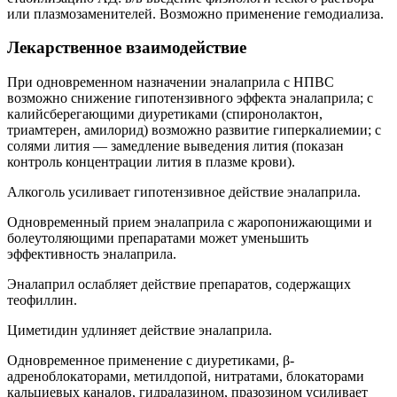
или плазмозаменителей. Возможно применение гемодиализа.
Лекарственное взаимодействие
При одновременном назначении эналаприла с НПВС
возможно снижение гипотензивного эффекта эналаприла; с
калийсберегающими диуретиками (спиронолактон,
триамтерен, амилорид) возможно развитие гиперкалиемии; с
солями лития — замедление выведения лития (показан
контроль концентрации лития в плазме крови).
Алкоголь усиливает гипотензивное действие эналаприла.
Одновременный прием эналаприла с жаропонижающими и
болеутоляющими препаратами может уменьшить
эффективность эналаприла.
Эналаприл ослабляет действие препаратов, содержащих
теофиллин.
Циметидин удлиняет действие эналаприла.
Одновременное применение с диуретиками, β-
адреноблокаторами, метилдопой, нитратами, блокаторами
кальциевых каналов, гидралазином, празозином усиливает