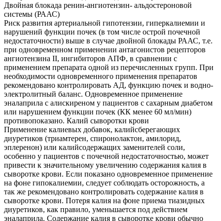
Двойная блокада ренин-ангиотензин- альдостероновой
системы (РААС)
Риск развития артериальной гипотензии, гиперкалиемии и
нарушений функции почек (в том числе острой почечной
недостаточности) выше в случае двойной блокады РААС, т.е.
при одновременном применении антагонистов рецепторов
ангиотензина II, ингибиторов АПФ, в сравнении с
применением препарата одной из перечисленных групп. При
необходимости одновременного применения препаратов
рекомендовано контролировать АД, функцию почек и водно-
электролитный баланс. Одновременное применение
эналаприла с алискиреном у пациентов с сахарным диабетом
или нарушением функции почек (КК менее 60 мл/мин)
противопоказано. Калий сыворотки крови
Применение калиевых добавок, калийсберегающих
диуретиков (триамтерен, спиронолактон, амилорид,
эплеренон) или калийсодержащих заменителей соли,
особенно у пациентов с почечной недостаточностью, может
привести к значительному увеличению содержания калия в
сыворотке крови. Если показано одновременное применение
на фоне гипокалиемии, следует соблюдать осторожность, а
так же рекомендовано контролировать содержание калия в
сыворотке крови. Потеря калия на фоне приема тиазидных
диуретиков, как правило, уменьшается под действием
эналаприла. Содержание калия в сыворотке крови обычно