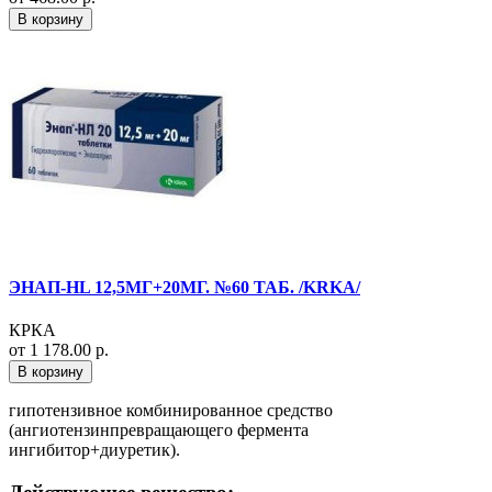
В корзину
ЭНАП-HL 12,5МГ+20МГ. №60 ТАБ. /KRKA/
КРКА
от 1 178.00 р.
В корзину
гипотензивное комбинированное средство
(ангиотензинпревращающего фермента
ингибитор+диуретик).