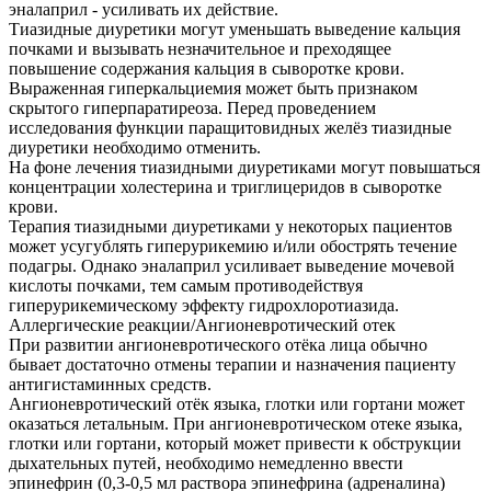
эналаприл - усиливать их действие.
Тиазидные диуретики могут уменьшать выведение кальция
почками и вызывать незначительное и преходящее
повышение содержания кальция в сыворотке крови.
Выраженная гиперкальциемия может быть признаком
скрытого гиперпаратиреоза. Перед проведением
исследования функции паращитовидных желёз тиазидные
диуретики необходимо отменить.
На фоне лечения тиазидными диуретиками могут повышаться
концентрации холестерина и триглицеридов в сыворотке
крови.
Терапия тиазидными диуретиками у некоторых пациентов
может усугублять гиперурикемию и/или обострять течение
подагры. Однако эналаприл усиливает выведение мочевой
кислоты почками, тем самым противодействуя
гиперурикемическому эффекту гидрохлоротиазида.
Аллергические реакции/Ангионевротический отек
При развитии ангионевротического отёка лица обычно
бывает достаточно отмены терапии и назначения пациенту
антигистаминных средств.
Ангионевротический отёк языка, глотки или гортани может
оказаться летальным. При ангионевротическом отеке языка,
глотки или гортани, который может привести к обструкции
дыхательных путей, необходимо немедленно ввести
эпинефрин (0,3-0,5 мл раствора эпинефрина (адреналина)