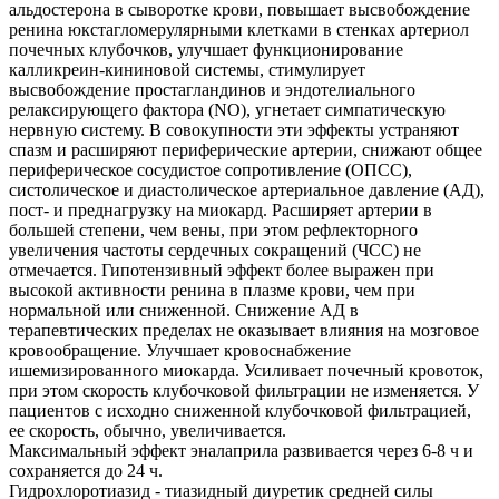
альдостерона в сыворотке крови, повышает высвобождение
ренина юкстагломерулярными клетками в стенках артериол
почечных клубочков, улучшает функционирование
калликреин-кининовой системы, стимулирует
высвобождение простагландинов и эндотелиального
релаксирующего фактора (NО), угнетает симпатическую
нервную систему. В совокупности эти эффекты устраняют
спазм и расширяют периферические артерии, снижают общее
периферическое сосудистое сопротивление (ОПСС),
систолическое и диастолическое артериальное давление (АД),
пост- и преднагрузку на миокард. Расширяет артерии в
большей степени, чем вены, при этом рефлекторного
увеличения частоты сердечных сокращений (ЧСС) не
отмечается. Гипотензивный эффект более выражен при
высокой активности ренина в плазме крови, чем при
нормальной или сниженной. Снижение АД в
терапевтических пределах не оказывает влияния на мозговое
кровообращение. Улучшает кровоснабжение
ишемизированного миокарда. Усиливает почечный кровоток,
при этом скорость клубочковой фильтрации не изменяется. У
пациентов с исходно сниженной клубочковой фильтрацией,
ее скорость, обычно, увеличивается.
Максимальный эффект эналаприла развивается через 6-8 ч и
сохраняется до 24 ч.
Гидрохлоротиазид - тиазидный диуретик средней силы