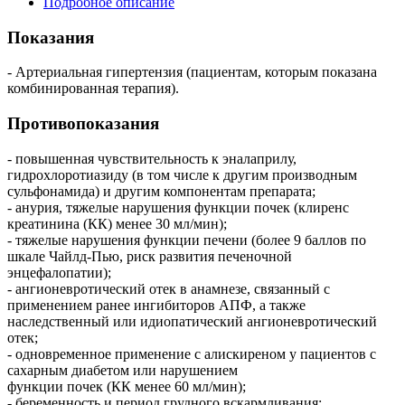
Подробное описание
Показания
- Артериальная гипертензия (пациентам, которым показана
комбинированная терапия).
Противопоказания
- повышенная чувствительность к эналаприлу,
гидрохлоротиазиду (в том числе к другим производным
сульфонамида) и другим компонентам препарата;
- анурия, тяжелые нарушения функции почек (клиренс
креатинина (КК) менее 30 мл/мин);
- тяжелые нарушения функции печени (более 9 баллов по
шкале Чайлд-Пью, риск развития печеночной
энцефалопатии);
- ангионевротический отек в анамнезе, связанный с
применением ранее ингибиторов АПФ, а также
наследственный или идиопатический ангионевротический
отек;
- одновременное применение с алискиреном у пациентов с
сахарным диабетом или нарушением
функции почек (КК менее 60 мл/мин);
- беременность и период грудного вскармливания;