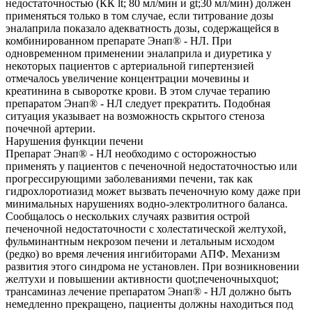
недостаточностью (КК lt; 80 мл/мин и gt;30 мл/мин) должен
применяться только в том случае, если титрование дозы
эналаприла показало адекватность дозы, содержащейся в
комбинированном препарате Энап® - НЛ. При
одновременном применении эналаприла и диуретика у
некоторых пациентов с артериальной гипертензией
отмечалось увеличение концентрации мочевины и
креатинина в сыворотке крови. В этом случае терапию
препаратом Энап® - НЛ следует прекратить. Подобная
ситуация указывает на возможность скрытого стеноза
почечной артерии.
Нарушения функции печени
Препарат Энап® - НЛ необходимо с осторожностью
применять у пациентов с печеночной недостаточностью или
прогрессирующими заболеваниями печени, так как
гидрохлоротиазид может вызвать печеночную кому даже при
минимальных нарушениях водно-электролитного баланса.
Сообщалось о нескольких случаях развития острой
печеночной недостаточности с холестатической желтухой,
фульминантным некрозом печени и летальным исходом
(редко) во время лечения ингибиторами АПФ. Механизм
развития этого синдрома не установлен. При возникновении
желтухи и повышении активности quot;печеночныхquot;
трансаминаз лечение препаратом Энап® - НЛ должно быть
немедленно прекращено, пациенты должны находиться под