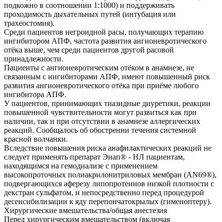
подкожно в соотношении 1:1000) и поддерживать
проходимость дыхательных путей (интубация или
трахеостомия).
Среди пациентов негроидной расы, получающих терапию
ингибитором АПФ, частота развития ангионевротического
отёка выше, чем среди пациентов другой расовой
принадлежности.
Пациенты с ангионевротическим отёком в анамнезе, не
связанным с ингибиторами АПФ, имеют повышенный риск
развития ангионевротического отёка при приёме любого
ингибитора АПФ.
У пациентов, принимающих тиазидные диуретики, реакции
повышенной чувствительности могут развиться как при
наличии, так и при отсутствии в анамнезе аллергических
реакций. Сообщалось об обострении течения системной
красной волчанки.
Вследствие повышения риска анафилактических реакций не
следует применять препарат Энап® - HЛ пациентам,
находящимся на гемодиализе с применением
высокопроточных полиакрилонитриловых мембран (AN69®),
подвергающихся аферезу липопротеинов низкой плотности с
декстран сульфатом, и непосредственно перед процедурой
десенсибилизации к яду перепончатокрылых (гименоптеру).
Хирургические вмешательства/общая анестезия
Перед хирургическим вмешательством (включая