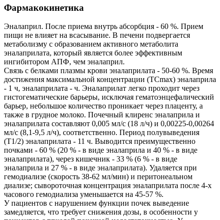
Фармакокинетика
Эналаприл. После приема внутрь абсорбция - 60 %. Прием
пищи не влияет на всасывание. В печени подвергается
метаболизму с образованием активного метаболита
эналаприлата, который является более эффективным
ингибитором АПФ, чем эналаприл.
Связь с белками плазмы крови эналаприлата - 50-60 %. Время
достижения максимальной концентрации (ТСmах) эналаприла
- 1 ч, эналаприлата - ч. Эналаприлат легко проходит через
гистогематические барьеры, исключая гематоэнцефалический
барьер, небольшое количество проникает через плаценту, а
также в грудное молоко. Почечный клиренс эналаприла и
эналаприлата составляют 0,005 мл/с (18 л/ч) и 0,00225-0,00264
мл/с (8,1-9,5 л/ч), соответственно. Период полувыведения
(Т1/2) эналаприлата - 11 ч. Выводится преимущественно
почками - 60 % (20 % - в виде эналаприла и 40 % - в виде
эналаприлата), через кишечник - 33 % (6 % - в виде
эналаприла и 27 % - в виде эналаприлата). Удаляется при
гемодиализе (скорость 38-62 мл/мин) и перитонеальном
диализе; сывороточная концентрация эналаприлата после 4-х
часового гемодиализа уменьшается на 45-57 %.
У пациентов с нарушением функции почек выведение
замедляется, что требует снижения дозы, в особенности у