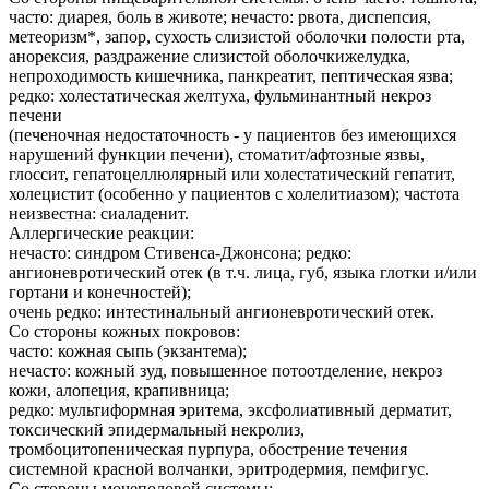
часто: диарея, боль в животе; нечасто: рвота, диспепсия,
метеоризм*, запор, сухость слизистой оболочки полости рта,
анорексия, раздражение слизистой оболочкижелудка,
непроходимость кишечника, панкреатит, пептическая язва;
редко: холестатическая желтуха, фульминантный некроз
печени
(печеночная недостаточность - у пациентов без имеющихся
нарушений функции печени), стоматит/афтозные язвы,
глоссит, гепатоцеллюлярный или холестатический гепатит,
холецистит (особенно у пациентов с холелитиазом); частота
неизвестна: сиаладенит.
Аллергические реакции:
нечасто: синдром Стивенса-Джонсона; редко:
ангионевротический отек (в т.ч. лица, губ, языка глотки и/или
гортани и конечностей);
очень редко: интестинальный ангионевротический отек.
Со стороны кожных покровов:
часто: кожная сыпь (экзантема);
нечасто: кожный зуд, повышенное потоотделение, некроз
кожи, алопеция, крапивница;
редко: мультиформная эритема, эксфолиативный дерматит,
токсический эпидермальный некролиз,
тромбоцитопеническая пурпура, обострение течения
системной красной волчанки, эритродермия, пемфигус.
Со стороны мочеполовой системы: