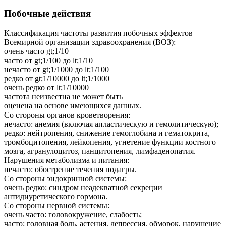
Побочные действия
Классификация частоты развития побочных эффектов
Всемирной организации здравоохранения (ВОЗ):
очень часто gt;1/10
часто от gt;1/100 до lt;1/10
нечасто от gt;1/1000 до lt;1/100
редко от gt;1/10000 до lt;1/1000
очень редко от lt;1/10000
частота неизвестна не может быть
оценена на основе имеющихся данных.
Со стороны органов кроветворения:
нечасто: анемия (включая апластическую и гемолитическую);
редко: нейтропения, снижение гемоглобина и гематокрита,
тромбоцитопения, лейкопения, угнетение функции костного
мозга, агранулоцитоз, панцитопения, лимфаденопатия.
Нарушения метаболизма и питания:
нечасто: обострение течения подагры.
Со стороны эндокринной системы:
очень редко: синдром неадекватной секреции
антидиуретического гормона.
Со стороны нервной системы:
очень часто: головокружение, слабость;
часто: головная боль, астения, депрессия, обморок, нарушение