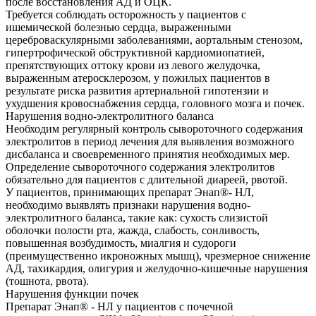
после восстановления АД и ОЦК.
Требуется соблюдать осторожность у пациентов с
ишемической болезнью сердца, выраженными
цереброваскулярными заболеваниями, аортальным стенозом,
гипертрофической обструктивной кардиомиопатией,
препятствующих оттоку крови из левого желудочка,
выраженным атеросклерозом, у пожилых пациентов в
результате риска развития артериальной гипотензии и
ухудшения кровоснабжения сердца, головного мозга и почек.
Нарушения водно-электролитного баланса
Необходим регулярный контроль сывороточного содержания
электролитов в период лечения для выявления возможного
дисбаланса и своевременного принятия необходимых мер.
Определение сывороточного содержания электролитов
обязательно для пациентов с длительной диареей, рвотой.
У пациентов, принимающих препарат Энап®- HЛ,
необходимо выявлять признаки нарушения водно-
электролитного баланса, такие как: сухость слизистой
оболочки полости рта, жажда, слабость, сонливость,
повышенная возбудимость, миалгия и судороги
(преимущественно икроножных мышц), чрезмерное снижение
АД, тахикардия, олигурия и желудочно-кишечные нарушения
(тошнота, рвота).
Нарушения функции почек
Препарат Энап® - НЛ у пациентов с почечной