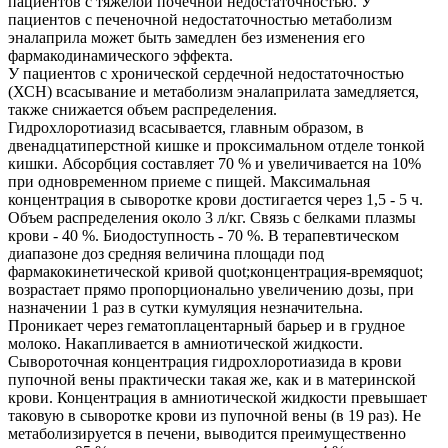
пациентов с тяжелой почечной недостаточностью. У
пациентов с печеночной недостаточностью метаболизм
эналаприла может быть замедлен без изменения его
фармакодинамического эффекта.
У пациентов с хронической сердечной недостаточностью
(ХСН) всасывание и метаболизм эналаприлата замедляется,
также снижается объем распределения.
Гидрохлоротиазид всасывается, главным образом, в
двенадцатиперстной кишке и проксимальном отделе тонкой
кишки. Абсорбция составляет 70 % и увеличивается на 10%
при одновременном приеме с пищей. Максимальная
концентрация в сыворотке крови достигается через 1,5 - 5 ч.
Объем распределения около 3 л/кг. Связь с белками плазмы
крови - 40 %. Биодоступность - 70 %. В терапевтическом
диапазоне доз средняя величина площади под
фармакокинетической кривой quot;концентрация-времяquot;
возрастает прямо пропорционально увеличению дозы, при
назначении 1 раз в сутки кумуляция незначительна.
Проникает через гематоплацентарный барьер и в грудное
молоко. Накапливается в амниотической жидкости.
Сывороточная концентрация гидрохлоротиазида в крови
пупочной вены практически такая же, как и в материнской
крови. Концентрация в амниотической жидкости превышает
таковую в сыворотке крови из пупочной вены (в 19 раз). Не
метаболизируется в печени, выводится преимущественно