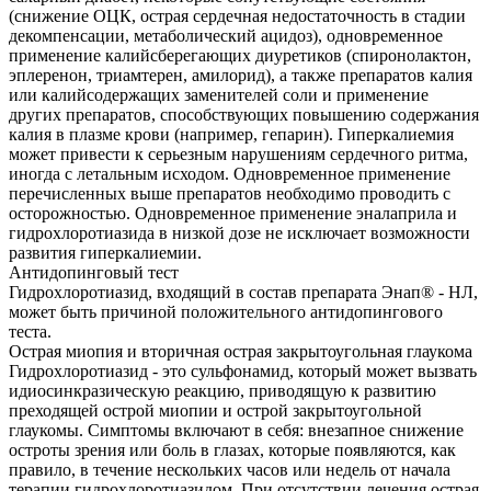
(снижение ОЦК, острая сердечная недостаточность в стадии
декомпенсации, метаболический ацидоз), одновременное
применение калийсберегающих диуретиков (спиронолактон,
эплеренон, триамтерен, амилорид), а также препаратов калия
или калийсодержащих заменителей соли и применение
других препаратов, способствующих повышению содержания
калия в плазме крови (например, гепарин). Гиперкалиемия
может привести к серьезным нарушениям сердечного ритма,
иногда с летальным исходом. Одновременное применение
перечисленных выше препаратов необходимо проводить с
осторожностью. Одновременное применение эналаприла и
гидрохлоротиазида в низкой дозе не исключает возможности
развития гиперкалиемии.
Антидопинговый тест
Гидрохлоротиазид, входящий в состав препарата Энап® - НЛ,
может быть причиной положительного антидопингового
теста.
Острая миопия и вторичная острая закрытоугольная глаукома
Гидрохлоротиазид - это сульфонамид, который может вызвать
идиосинкразическую реакцию, приводящую к развитию
преходящей острой миопии и острой закрытоугольной
глаукомы. Симптомы включают в себя: внезапное снижение
остроты зрения или боль в глазах, которые появляются, как
правило, в течение нескольких часов или недель от начала
терапии гидрохлоротиазидом. При отсутствии лечения острая