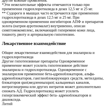
другие кожные проявления.
*Эти нежелательные эффекты отмечаются только при
применении гидрохлоротиазида в дозах 12,5 мг и 25 мг.
** Судороги в мышцах часто встречаются при применении
гидрохлоротиазида в дозах 12,5 мг и 25 мг. При
одновременном применении ингибиторов АПФ и препаратов
золота (натрия ауротиомалат) внутривенно, описан
симптомокомплекс, включающий гиперемию кожи лица,
тошноту, рвоту и артериальную гипотензию.
Лекарственное взаимодействие
Общие лекарственные взаимодействия для эналаприла и
гидрохлоротиазида
Другие гипотензивные препараты Одновременное
применение может усилить гипотензивное действие
эналаприла и гидрохлоротиазида. Одновременное с
эналаприлом применение бета-адреноблокаторов, альфа-
адреноблокаторов, ганглиоблокирующих средств, метилдопы,
блокаторов quot;медленныхquot; кальциевых каналов,
нитроглицерина или других нитратов может дополнительно
снижать АД. Гидрохлоротиазид может усилить
гипергликемический эффект бета- адреноблокаторов и
диазоксида.
Литий