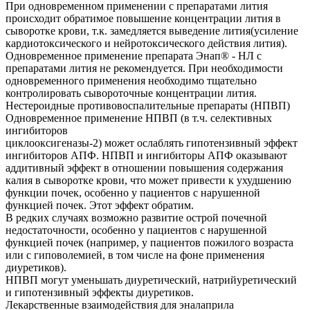
При одновременном применении с препаратами лития
происходит обратимое повышение концентрации лития в
сыворотке крови, т.к. замедляется выведение лития(усиление
кардиотоксического и нейротоксического действия лития).
Одновременное применение препарата Энап® - HЛ с
препаратами лития не рекомендуется. При необходимости
одновременного применения необходимо тщательно
контролировать сывороточные концентрации лития.
Нестероидные противовоспалительные препараты (НПВП)
Одновременное применение НПВП (в т.ч. селективных
ингибиторов
циклооксигеназы-2) может ослаблять гипотензивный эффект
ингибиторов АПФ. НПВП и ингибиторы АПФ оказывают
аддитивный эффект в отношении повышения содержания
калия в сыворотке крови, что может привести к ухудшению
функции почек, особенно у пациентов с нарушенной
функцией почек. Этот эффект обратим.
В редких случаях возможно развитие острой почечной
недостаточности, особенно у пациентов с нарушенной
функцией почек (например, у пациентов пожилого возраста
или с гиповолемией, в том числе на фоне применения
диуретиков).
НПВП могут уменьшать диуретический, натрийуретический
и гипотензивный эффекты диуретиков.
Лекарственные взаимодействия для эналаприла