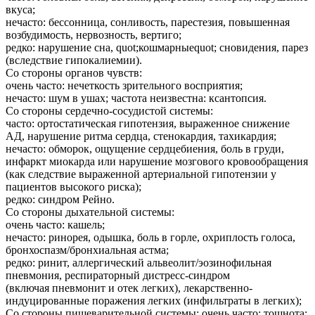
вкуса;
нечасто: бессонница, сонливость, парестезия, повышенная
возбудимость, нервозность, вертиго;
редко: нарушение сна, quot;кошмарныеquot; сновидения, парез
(вследствие гипокалиемии).
Со стороны органов чувств:
очень часто: нечеткость зрительного восприятия;
нечасто: шум в ушах; частота неизвестна: ксантопсия.
Со стороны сердечно-сосудистой системы:
часто: ортостатическая гипотензия, выраженное снижение
АД, нарушение ритма сердца, стенокардия, тахикардия;
нечасто: обморок, ощущение сердцебиения, боль в груди,
инфаркт миокарда или нарушение мозгового кровообращения
(как следствие выраженной артериальной гипотензии у
пациентов высокого риска);
редко: синдром Рейно.
Со стороны дыхательной системы:
очень часто: кашель;
нечасто: ринорея, одышка, боль в горле, охриплость голоса,
бронхоспазм/бронхиальная астма;
редко: ринит, аллергический альвеолит/эозинофильная
пневмония, респираторный дистресс-синдром
(включая пневмонит и отек легких), лекарственно-
индуцированные поражения легких (инфильтраты в легких);
Со стороны пищеварительной системы: очень часто: тошнота;