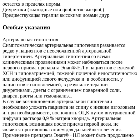
остается в пределах нормы.
Диуретики (тиазидные или quot;петлевыеquot;)
Предшествующая терапия высокими дозами диур
Особые указания
Артериальная гипотензия
Симптоматическая артериальная гипотензия развивается
редко у пациентов с неосложненной артериальной
гипертензией. Артериальная гипотензия со всеми
клиническими проявлениями может наблюдаться после
первого приема препарата Энап®-НЛ у пациентов с тяжелой
ХСН и гипонатриемией, тяжелой почечной недостаточностью
или дисфункцией левого желудочка и, в особенности, у
пациентов с гиповолемией, в результате терапии
диуретиками, диеты с ограничением поваренной соли,
диареи, рвоты или гемодиализа.
В случае возникновения артериальной гипотензии
необходимо уложить пациента на спину с низким изголовьем
и, при необходимости, восполнить ОЦК путем внутривенной
инфузии раствора 0,9 % натрия хлорида. Артериальная
гипотензия, возникшая после приема первой дозы, не
является противопоказанием для дальнейшего лечения.
Применение препарата Энап® - НЛ может быть продолжено