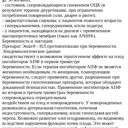
- состояния, сопровождающиеся снижением ОЦК (в
результате терапии диуретиками, при ограничении
потребления поваренной соли, диарее и рвоте);
- закрытоугольная глаукома; у пациентов пожилого возраста;
- гиперкальниемия, гиперурикемия, и/или подагра;
- у пациентов, находящихся на диализе с применением
высокопроточных мембран (таких как AN69®).
Беременность и лактация:
Препарат Энап® - HЛ противопоказан при беременности.
Эпидемиологические данные
свидетельствуют о возможном тератогенном эффекте на плод
ингибиторов АПФ в первом триместре
беременности. Если терапия ингибитором АПФ не является
жизненно необходимым, то женщинам, планирующим
беременность, следует применять другие, разрешенные при
беременности гипотензивные препараты, которые обладают
доказанной безопасностью. Применение ингибиторов АПФ
во втором и третьем триместрах беременности
сопровождалось отрицательным
воздействием на плод и новорожденного. У новорожденных
развивались артериальная гипотензия, почечная
недостаточность, гиперкалиемия, и/или гипоплазия костей
черепа. Возможно развитие олигогидрамниона, по-видимому,
вследствие нарушения функции почек плода. Это может