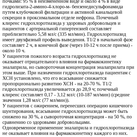
почками: 95 % в неизмененном виде и около 4 % в виде
гидролизата-2-амино-4-хлоро-м- бензенедисульфонамида
путем клубочковой фильтрации и активной канальцевой
секреции в проксимальном отделе нефрона. Почечный
клиренс гидрохлоротиазида у здоровых добровольцев и
пациентов с артериальной гипертензией составляет
приблизительно 5,58 мл/с (335 мл/мин). Гидрохлоротиазид
имеет двухфазный профиль выведения. Т1/2 в начальной фазе
составляет 2 ч, в конечной фазе (через 10-12 ч после приема) -
около 10 ч.
У пациентов пожилого возраста гидрохлоротиазид не
оказывает отрицательного влияния на фармакокинетику
эналаприла, но сывороточная концентрация эналаприлата при
этом выше. При назначении гидрохлоротиазида пациентам с
ХСН установлено, что его всасывание снижается
пропорционально развитию ХСН - на 20-70 %. Т1/2
гидрохлоротиазида увеличивается до 28,9 ч; почечный
клиренс составляет 0,17 - 3,12 мл/с (10-187 мл/мин) (средние
значения 1,28 мл/с (77 мл/мин)).
У пациентов с ожирением, перенесших операцию кишечного
шунтирования, всасывание гидрохлоротиазида может быть
снижено на 30 %, а сывороточная концентрация - на 50 %, по
сравнению со здоровыми добровольцами.
Одновременное применение эналаприла и гидрохлоротиазида
не оказывает влияния на фармакокинетику каждого из них.