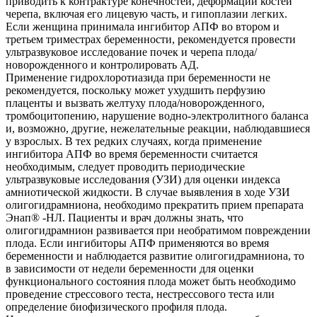
приводить к контрактуре конечностей, деформации костей
черепа, включая его лицевую часть, и гипоплазии легких.
Если женщина принимала ингибитор АПФ во втором и
третьем триместрах беременности, рекомендуется провести
ультразвуковое исследование почек и черепа плода/
новорожденного и контролировать АД.
Применение гидрохлоротиазида при беременности не
рекомендуется, поскольку может ухудшить перфузию
плаценты и вызвать желтуху плода/новорожденного,
тромбоцитопению, нарушение водно-электролитного баланса
и, возможно, другие, нежелательные реакции, наблюдавшиеся
у взрослых. В тех редких случаях, когда применение
ингибитора АПФ во время беременности считается
необходимым, следует проводить периодические
ультразвуковые исследования (УЗИ) для оценки индекса
амниотической жидкости. В случае выявления в ходе УЗИ
олигогидрамниона, необходимо прекратить прием препарата
Энап® -HЛ. Пациенты и врач должны знать, что
олигогидрамнион развивается при необратимом повреждении
плода. Если ингибиторы АПФ применяются во время
беременности и наблюдается развитие олигогидрамниона, то
в зависимости от недели беременности для оценки
функционального состояния плода может быть необходимо
проведение стрессового теста, нестрессового теста или
определение биофизического профиля плода.