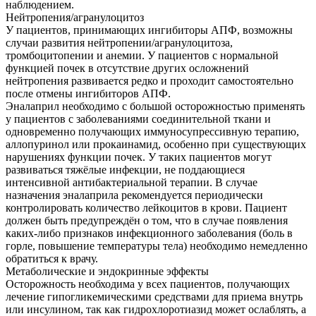
наблюдением.
Нейтропения/агранулоцитоз
У пациентов, принимающих ингибиторы АПФ, возможны
случаи развития нейтропении/агранулоцитоза,
тромбоцитопении и анемии. У пациентов с нормальной
функцией почек в отсутствие других осложнений
нейтропения развивается редко и проходит самостоятельно
после отмены ингибиторов АПФ.
Эналаприл необходимо с большой осторожностью применять
у пациентов с заболеваниями соединительной ткани и
одновременно получающих иммуносупрессивную терапию,
аллопуринол или прокаинамид, особенно при существующих
нарушениях функции почек. У таких пациентов могут
развиваться тяжёлые инфекции, не поддающиеся
интенсивной антибактериальной терапии. В случае
назначения эналаприла рекомендуется периодически
контролировать количество лейкоцитов в крови. Пациент
должен быть предупреждён о том, что в случае появления
каких-либо признаков инфекционного заболевания (боль в
горле, повышение температуры тела) необходимо немедленно
обратиться к врачу.
Метаболические и эндокринные эффекты
Осторожность необходима у всех пациентов, получающих
лечение гипогликемическими средствами для приема внутрь
или инсулином, так как гидрохлоротиазид может ослаблять, а