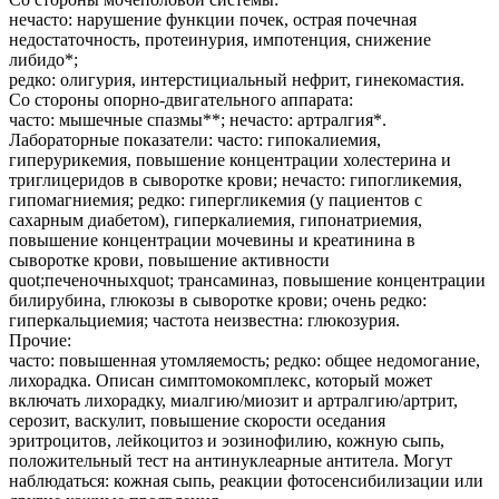
нечасто: нарушение функции почек, острая почечная
недостаточность, протеинурия, импотенция, снижение
либидо*;
редко: олигурия, интерстициальный нефрит, гинекомастия.
Со стороны опорно-двигательного аппарата:
часто: мышечные спазмы**; нечасто: артралгия*.
Лабораторные показатели: часто: гипокалиемия,
гиперурикемия, повышение концентрации холестерина и
триглицеридов в сыворотке крови; нечасто: гипогликемия,
гипомагниемия; редко: гипергликемия (у пациентов с
сахарным диабетом), гиперкалиемия, гипонатриемия,
повышение концентрации мочевины и креатинина в
сыворотке крови, повышение активности
quot;печеночныхquot; трансаминаз, повышение концентрации
билирубина, глюкозы в сыворотке крови; очень редко:
гиперкальциемия; частота неизвестна: глюкозурия.
Прочие:
часто: повышенная утомляемость; редко: общее недомогание,
лихорадка. Описан симптомокомплекс, который может
включать лихорадку, миалгию/миозит и артралгию/артрит,
серозит, васкулит, повышение скорости оседания
эритроцитов, лейкоцитоз и эозинофилию, кожную сыпь,
положительный тест на антинуклеарные антитела. Могут
наблюдаться: кожная сыпь, реакции фотосенсибилизации или