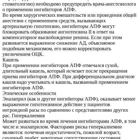
стоматологию) необходимо предупредить врача-анестезиолога
о применении ингибиторов АПФ.
Во время хирургических вмешательств или проведения общей
анестезии с применением средств, вызывающих
артериальную гипотензию, ингибиторы АПФ могут
блокировать образование ангиотензина II в ответ на
компенсаторное высвобождение ренина. Если при этом
развивается выраженное снижение АД, объясняемое
подобным механизмом, его можно корректировать
увеличением ОЦК.
Кашель
При применении ингибиторов АПФ отмечался сухой,
длительный кашель, который исчезает после прекращения
приема ингибиторов АПФ. При дифференциальном диагнозе
кашля надо учитывать и кашель, вызванный применением
ингибиторов АПФ.
Этнические особенности
Эналаприл (как и другие ингибиторы АПФ), оказывает менее
выраженное гипотензивное действие у пациентов
негроидной расы по сравнению с представителями других
рас. Гиперкалиемия
Может развиться во время лечения ингибиторами АПФ, в том
числе и эналаприлом. Факторами риска гиперкалиемии
являются: почечная недостаточность, пожилой возраст,
сахарный диабет, некоторые сопутствующие состояния