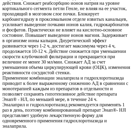
действия. Снижает реабсорбцию ионов натрия на уровне
кортикального сегмента петли Генле, не влияя на ее участок,
проходящий в мозговом слое почки. Блокирует
карбоангидразу в проксимальном отделе извитых канальцев,
усиливает выведение почками ионов калия, гидрокарбонатов
и фосфатов. Практически не влияет на кислотно-основное
состояние. Повышает выведение ионов магния. Задерживает
в организме ионы кальция. Диуретический эффект
развивается через 1-2 ч, достигает максимума через 4 ч,
продолжается 10-12 ч. Действие снижается при уменьшении
скорости клубочковой фильтрации и прекращается при
величине ее менее 30 мл/мин. Снижает АД за счет
уменьшения объема циркулирующей крови (ОЦК), изменения
реактивности сосудистой стенки.
Применение комбинации эналаприла и гидрохлоротиазида
приводит к более выраженному снижению АД в сравнении с
монотерапией каждым из препаратов в отдельности и
позволяет сохранять гипотензивное действие препарата
Энап® - HЛ, по меньшей мере, в течение 24 ч.
Эналаприл и гидрохлоротиазид рекомендуется применять 1
раз в день, поэтому комбинированный препарат Энап®- HJI
представляет удобную лекарственную форму для
одновременного применения гидрохлоротиазида и
эналаприла.