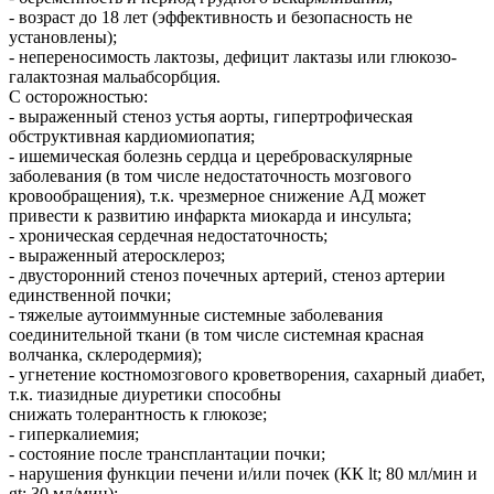
- возраст до 18 лет (эффективность и безопасность не
установлены);
- непереносимость лактозы, дефицит лактазы или глюкозо-
галактозная мальабсорбция.
С осторожностью:
- выраженный стеноз устья аорты, гипертрофическая
обструктивная кардиомиопатия;
- ишемическая болезнь сердца и цереброваскулярные
заболевания (в том числе недостаточность мозгового
кровообращения), т.к. чрезмерное снижение АД может
привести к развитию инфаркта миокарда и инсульта;
- хроническая сердечная недостаточность;
- выраженный атеросклероз;
- двусторонний стеноз почечных артерий, стеноз артерии
единственной почки;
- тяжелые аутоиммунные системные заболевания
соединительной ткани (в том числе системная красная
волчанка, склеродермия);
- угнетение костномозгового кроветворения, сахарный диабет,
т.к. тиазидные диуретики способны
снижать толерантность к глюкозе;
- гиперкалиемия;
- состояние после трансплантации почки;
- нарушения функции печени и/или почек (КК lt; 80 мл/мин и
gt; 30 мл/мин);