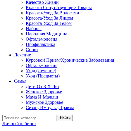
Качество Жизни
Красота Сопутствующие Товары
Красота-Уход За Волосами
Красота-Уход За Лицом
Красота-Уход За Телом
Наборы
Народная Медицина
Офтальмология
Профилактика
Спорт
Лечение
Курсовой Прием/Хронические Заболевания
Офтальмология
Уход (Лечение)
Уход (Предметы)
Семья
Дети От 3-Х Лет
Женское Здоровье
Мама И Малыш
Мужское Здоровье
Сезон, Импульс, Травма
Найти
Личный кабинет