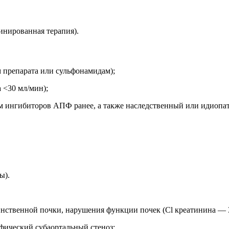
инированная терапия).
м препарата или сульфонамидам);
 <30 мл/мин);
ем ингибиторов АПФ ранее, а также наследственный или идиопа
ы).
инственной почки, нарушения функции почек (Cl креатинина — 
фический субаортальный стеноз;