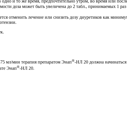
 одно и то же время, предпочтительно утром, во время или пос
мости доза может быть увеличена до 2 табл., принимаемых 1 раз 
тся отменить лечение или снизить дозу диуретиков как минимум
отензии.
к.
®
–75 мл/мин терапия препаратом Энап
-НЛ 20 должна начинаться
®
ате Энап
-НЛ 20.