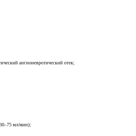
тический ангионевротический отек;
30–75 мл/мин);