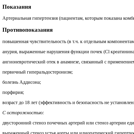
Показания
Артериальная гипертензия (пациентам, которым показана комб
Противопоказания
повышенная чувствительность (в т.ч. к отдельным компонента
анурия, выраженные нарушения функции почек (Cl креатинина
ангионевротический отек в анамнезе, связанный с применени
первичный гиперальдостеронизм;
болезнь Аддисона;
порфирия;
возраст до 18 лет (эффективность и безопасность не установлен
С осторожностью:
двусторонний стеноз почечных артерий или стеноз артерии ед
выраженный стеноз устья аорты или идиопатический гипертро