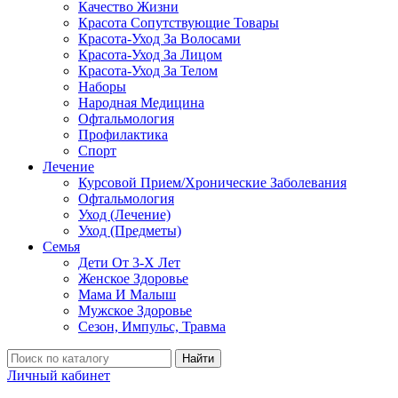
Качество Жизни
Красота Сопутствующие Товары
Красота-Уход За Волосами
Красота-Уход За Лицом
Красота-Уход За Телом
Наборы
Народная Медицина
Офтальмология
Профилактика
Спорт
Лечение
Курсовой Прием/Хронические Заболевания
Офтальмология
Уход (Лечение)
Уход (Предметы)
Семья
Дети От 3-Х Лет
Женское Здоровье
Мама И Малыш
Мужское Здоровье
Сезон, Импульс, Травма
Найти
Личный кабинет