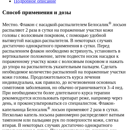
Подробное описание
Способ применения и дозы
®
Местно. Флакон с насадкой-распылителем Белосалик
лосьон
распыляют 2 раза в сутки на пораженные участки кожи
головы с волосяным покровом, с помощью удобной
вытянутой насадки-распылителя. В некоторых случаях
достаточно однократного применения в сутки. Перед
распылением флакон необходимо встряхнуть, установить в
вертикальное положение, затем подвести носик насадки к
пораженному участку кожи с волосяным покровом и нажать
до упора на распылитель указательным пальцем. Сделать
необходимое количество распылений на пораженные участки
кожи головы. Продолжительность курса лечения
индивидуальна, как правило, до исчезновения основных
симптомов заболевания, но обычно ограничивается 3–4 нед.
При необходимости более длительного курса терапии
рекомендуется использовать препарат реже, например через
день, и проконсультироваться со специалистом. Флакон-
®
капельница Белосалик
лосьон применяют 2 раза в сутки.
Несколько капель лосьона равномерно распределяют ватным
тампоном или пальцами рук по поверхности кожи, слегка
втирая. В некоторых случаях достаточно однократного