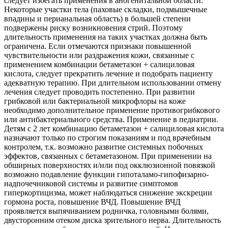
следует избегать применения в аногенитальной области.
Некоторые участки тела (паховые складки, подмышечные
впадины и перианальная область) в большей степени
подвержены риску возникновения стрий. Поэтому
длительность применения на таких участках должна быть
ограничена. Если отмечаются признаки повышенной
чувствительности или раздражения кожи, связанные с
применением комбинации бетаметазон + салициловая
кислота, следует прекратить лечение и подобрать пациенту
адекватную терапию. При длительном использовании отмену
лечения следует проводить постепенно. При развитии
грибковой или бактериальной микрофлоры на коже
необходимо дополнительное применение противогрибкового
или антибактериального средства. Применение в педиатрии.
Детям с 2 лет комбинацию бетаметазон + салициловая кислота
назначают только по строгим показаниям и под врачебным
контролем, т.к. возможно развитие системных побочных
эффектов, связанных с бетаметазоном. При применении на
обширных поверхностях и/или под окклюзионной повязкой
возможно подавление функции гипоталамо-гипофизарно-
надпочечниковой системы и развитие симптомов
гиперкортицизма, может наблюдаться снижение экскреции
гормона роста, повышение ВЧД. Повышение ВЧД
проявляется выпячиванием родничка, головными болями,
двусторонним отеком диска зрительного нерва. Длительность