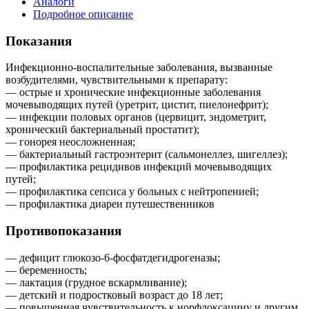
Аналоги
Подробное описание
Показания
Инфекционно-воспалительные заболевания, вызванные
возбудителями, чувствительными к препарату:
— острые и хронические инфекционные заболевания
мочевыводящих путей (уретрит, цистит, пиелонефрит);
— инфекции половых органов (цервицит, эндометрит,
хронический бактериальный простатит);
— гонорея неосложненная;
— бактериальный гастроэнтерит (сальмонеллез, шигеллез);
— профилактика рецидивов инфекций мочевыводящих
путей;
— профилактика сепсиса у больных с нейтропенией;
— профилактика диареи путешественников
Противопоказания
— дефицит глюкозо-6-фосфатдегидрогеназы;
— беременность;
— лактация (грудное вскармливание);
— детский и подростковый возраст до 18 лет;
— повышенная чувствительность к норфлоксацину и другим