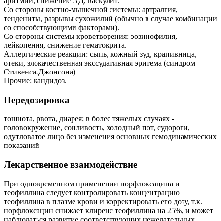
аритмии, снижение АД, васкулит.
Со стороны костно-мышечной системы: артралгия,
тендениты, разрывы сухожилий (обычно в случае комбинации
со способствующими факторами).
Со стороны системы кроветворения: эозинофилия,
лейкопения, снижение гематокрита.
Аллергические реакции: сыпь, кожный зуд, крапивница,
отеки, злокачественная экссудативная эритема (синдром
Стивенса-Джонсона).
Прочие: кандидоз.
Передозировка
тошнота, рвота, диарея; в более тяжелых случаях -
головокружение, сонливость, холодный пот, судороги,
одутловатое лицо без изменения основных гемодинамических
показаний
Лекарственное взаимодействие
При одновременном применении норфлоксацина и
теофиллина следует контролировать концентрацию
теофиллина в плазме крови и корректировать его дозу, т.к.
норфлоксацин снижает клиренс теофиллина на 25%, и может
наблюдаться развитие соответствующих нежелательных