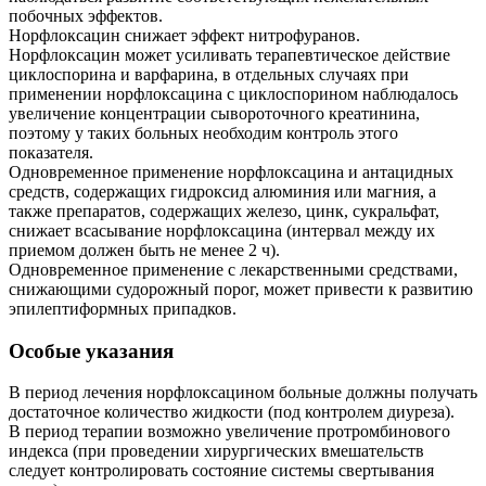
побочных эффектов.
Норфлоксацин снижает эффект нитрофуранов.
Норфлоксацин может усиливать терапевтическое действие
циклоспорина и варфарина, в отдельных случаях при
применении норфлоксацина с циклоспорином наблюдалось
увеличение концентрации сывороточного креатинина,
поэтому у таких больных необходим контроль этого
показателя.
Одновременное применение норфлоксацина и антацидных
средств, содержащих гидроксид алюминия или магния, а
также препаратов, содержащих железо, цинк, сукральфат,
снижает всасывание норфлоксацина (интервал между их
приемом должен быть не менее 2 ч).
Одновременное применение с лекарственными средствами,
снижающими судорожный порог, может привести к развитию
эпилептиформных припадков.
Особые указания
В период лечения норфлоксацином больные должны получать
достаточное количество жидкости (под контролем диуреза).
В период терапии возможно увеличение протромбинового
индекса (при проведении хирургических вмешательств
следует контролировать состояние системы свертывания