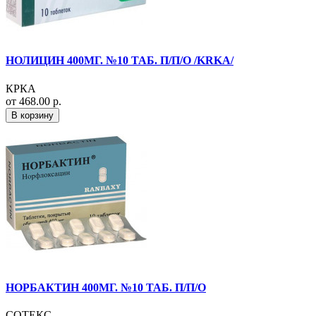
НОЛИЦИН 400МГ. №10 ТАБ. П/П/О /KRKA/
КРКА
от 468.00 р.
В корзину
НОРБАКТИН 400МГ. №10 ТАБ. П/П/О
СОТЕКС