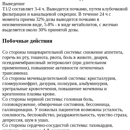
Выведение
T1/2 составляет 3-4 ч. Выводится почками, путем клубочковой
фильтрации и канальцевой секреции. В течение 24 ч с
момента приема 32% дозы выводится почками в
неизмененном виде, 5-8% - в виде метаболитов, с желчью
выделяется около 30% принятой дозы.
Побочные действия
Со стороны пищеварительной системы: снижение аппетита,
горечь во рту, тошнота, рвота, боль в животе, диарея,
псевдомембранозный энтероколит (при длительном
применении), повышение активности печеночных
трансаминаз.
Со стороны мочевыделительной системы: кристаллурия,
гломерулонефрит, дизурия, полиурия, альбуминурия,
уретральные кровотечения, повышение мочевины и
креатинина плазмы крови.
Со стороны нервной системы: головная боль,
головокружение, обморочные состояния, бессонница,
галлюцинации. У пожилых пациентов возможны усталость,
сонливость, беспокойство, раздражительность, чувство страха,
депрессия, шум в ушах.
Со стороны сердечно-сосудистой системы: тахикардия,