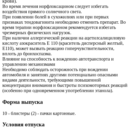
крови).
Во время лечения норфлоксацином следует избегать
воздействия прямого солнечного света.
При появлении болей в сухожилиях или при первых
признаках тендовагинита необходимо отменить препарат. Во
время терапии норфлоксацином рекомендуется избегать
чрезмерных физических нагрузок.
При наличии аллергической реакции на ацетилсалициловую
кислоту азокраситель Е 110 (краситель дисперсный желтый,
Е110), может вызвать реакцию гиперчувствительности,
вплоть до бронхоспазма.
Влияние на способность к вождению автотранспорта и
управлению механизмами
Необходимо соблюдать осторожность при вождении
автомобиля и занятиях другими потенциально опасными
видами деятельности, требующими повышенной
концентрации внимания и быстроты психомоторных реакций
(особенно при одновременном употреблении этанола).
Форма выпуска
10 - блистеры (2) - пачки картонные.
Условия отпуска