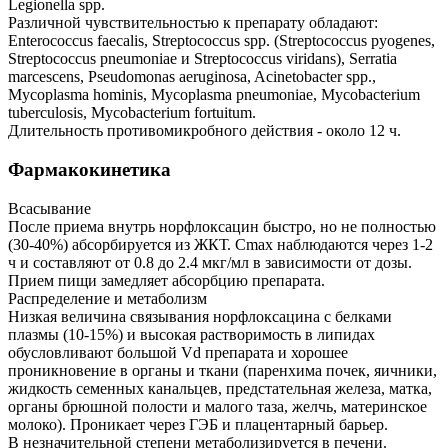
Legionella spp.
Различной чувствительностью к препарату обладают:
Enterococcus faecalis, Streptococcus spp. (Streptococcus pyogenes,
Streptococcus pneumoniae и Streptococcus viridans), Serratia
marcescens, Pseudomonas aeruginosa, Acinetobacter spp.,
Mycoplasma hominis, Mycoplasma pneumoniae, Mycobacterium
tuberculosis, Mycobacterium fortuitum.
Длительность противомикробного действия - около 12 ч.
Фармакокинетика
Всасывание
После приема внутрь норфлоксацин быстро, но не полностью
(30-40%) абсорбируется из ЖКТ. Cmax наблюдаются через 1-2
ч и составляют от 0.8 до 2.4 мкг/мл в зависимости от дозы.
Прием пищи замедляет абсорбцию препарата.
Распределение и метаболизм
Низкая величина связывания норфлоксацина с белками
плазмы (10-15%) и высокая растворимость в липидах
обусловливают большой Vd препарата и хорошее
проникновение в органы и ткани (паренхима почек, яичники,
жидкость семенных канальцев, предстательная железа, матка,
органы брюшной полости и малого таза, желчь, материнское
молоко). Проникает через ГЭБ и плацентарный барьер.
В незначительной степени метаболизируется в печени.