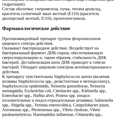
гидратации).
Состав оболочки: гипромелоза, тальк, титана диоксид,
краситель солнечный закат желтый (Е110) (краситель
дисперсный желтый, Е110), пропиленгликоль.
Фармакологическое действие
Противомикробный препарат группы фторхинолонов
широкого спектра действия.
Оказывает бактерицидное действие. Воздействует на
бактериальный фермент ДНК-гиразу, обеспечивающую
сверхспирализацию и, таким образом, стабильность ДНК
бактерий. Дестабилизация цепи ДНК приводит к гибели
бактерий. Обладает широким спектром антибактериального
действия.
К препарату чувствительны Staphylococcus aureus (включая
штаммы Staphylococcus spp., резистентные к метициллину),
Staphylococcus epidermidis, Neisseria gonorrhoeae, Neisseria
meningitidis, Escherichia coli, Citrobacter spp., Klebsiella spp.,
Enterobacter spp., Hafhia alvei, Proteus spp. (индол-
положительные и индол-отрицательные штаммы), Salmonella
spp., Shigella spp., Yersinia enterocolitica, Campylobacter jejuni,
Aeromonas spp., Plesiomonas spp., Vibrio cholerae, Vibrio
parahaemolyticus, Haemophilus influenzae, Chlamydia spp.,