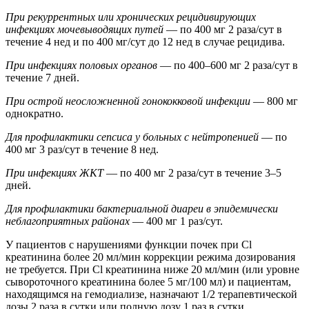
При рекуррентных или хронических рецидивирующих
инфекциях мочевыводящих путей
— по 400 мг 2 раза/сут в
течение 4 нед и по 400 мг/сут до 12 нед в случае рецидива.
При инфекциях половых органов
— по 400–600 мг 2 раза/сут в
течение 7 дней.
При острой неосложненной гонококковой инфекции
— 800 мг
однократно.
Для профилактики сепсиса у больных с нейтропенией
— по
400 мг 3 раз/сут в течение 8 нед.
При инфекциях ЖКТ
— по 400 мг 2 раза/сут в течение 3–5
дней.
Для профилактики бактериальной диареи в эпидемически
неблагоприятных районах
— 400 мг 1 раз/сут.
У пациентов с нарушениями функции почек при Cl
креатинина более 20 мл/мин коррекции режима дозирования
не требуется. При Cl креатинина ниже 20 мл/мин (или уровне
сывороточного креатинина более 5 мг/100 мл) и пациентам,
находящимся на гемодиализе, назначают 1/2 терапевтической
дозы 2 раза в сутки или полную дозу 1 раз в сутки.