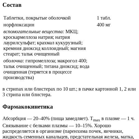
Состав
Таблетки, покрытые оболочкой
1 табл.
норфлоксацин
400 мг
вспомогательные вещества:
МКЦ;
кроскармеллоза натрия; натрия
лаурилсульфат; крахмал кукурузный;
кремния диоксид коллоидный; магния
стеарат; тальк очищенный
оболочка:
гипромеллоза; макрогол 400;
тальк очищенный; титана диоксид; вода
очищенная (теряется в процессе
производства)
в стрипах или блистерах по 10 шт.; в пачке картонной 1, 2 или
3 стрипа или блистера.
Фармакокинетика
Абсорбция — 20–40% (пища замедляет). T
в плазме — 1 ч.
max
Связывание с белками плазмы — 10–15%. Хорошо
распределяется в организме (паренхима почек, яичники,
жидкость семенных канальцев, предстательная железа, матка,