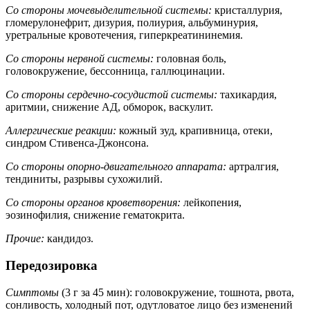
Со стороны мочевыделительной системы:
кристаллурия,
гломерулонефрит, дизурия, полиурия, альбуминурия,
уретральные кровотечения, гиперкреатининемия.
Со стороны нервной системы:
головная боль,
головокружение, бессонница, галлюцинации.
Со стороны сердечно-сосудистой системы:
тахикардия,
аритмии, снижение АД, обморок, васкулит.
Аллергические реакции:
кожный зуд, крапивница, отеки,
синдром Стивенса-Джонсона.
Со стороны опорно-двигательного аппарата:
артралгия,
тендиниты, разрывы сухожилий.
Со стороны органов кроветворения:
лейкопения,
эозинофилия, снижение гематокрита.
Прочие:
кандидоз.
Передозировка
Симптомы
(3 г за 45 мин): головокружение, тошнота, рвота,
сонливость, холодный пот, одутловатое лицо без изменений