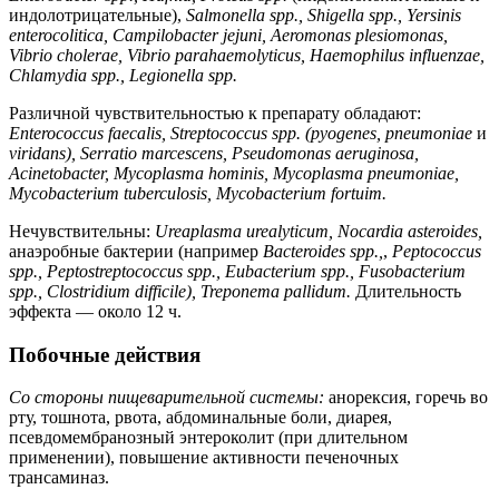
индолотрицательные),
Salmonella spp., Shigella spp., Yersinis
enterocolitica, Campilobacter jejuni, Aeromonas plesiomonas,
Vibrio cholerae, Vibrio parahaemolyticus, Haemophilus influenzae,
Chlamydia spp., Legionella spp.
Различной чувствительностью к препарату обладают:
Enterococcus faecalis, Streptococcus spp. (pyogenes, pneumoniae
и
viridans), Serratio marcescens, Pseudomonas aeruginosa,
Acinetobacter, Mycoplasma hominis, Mycoplasma pneumoniae,
Mycobacterium tuberculosis, Mycobacterium fortuim.
Нечувствительны:
Ureaplasma urealyticum, Nocardia asteroides,
анаэробные бактерии (например
Bacteroides spp.,
,
Peptococcus
spp., Peptostreptococcus spp., Eubacterium spp., Fusobacterium
spp., Clostridium difficile), Treponema pallidum.
Длительность
эффекта — около 12 ч.
Побочные действия
Со стороны пищеварительной системы:
анорексия, горечь во
рту, тошнота, рвота, абдоминальные боли, диарея,
псевдомембранозный энтероколит (при длительном
применении), повышение активности печеночных
трансаминаз.