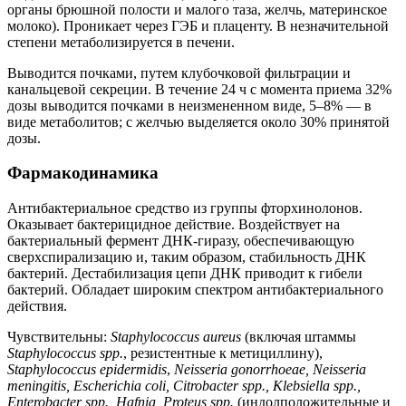
органы брюшной полости и малого таза, желчь, материнское
молоко). Проникает через ГЭБ и плаценту. В незначительной
степени метаболизируется в печени.
Выводится почками, путем клубочковой фильтрации и
канальцевой секреции. В течение 24 ч с момента приема 32%
дозы выводится почками в неизмененном виде, 5–8% — в
виде метаболитов; с желчью выделяется около 30% принятой
дозы.
Фармакодинамика
Антибактериальное средство из группы фторхинолонов.
Оказывает бактерицидное действие. Воздействует на
бактериальный фермент ДНК-гиразу, обеспечивающую
сверхспирализацию и, таким образом, стабильность ДНК
бактерий. Дестабилизация цепи ДНК приводит к гибели
бактерий. Обладает широким спектром антибактериального
действия.
Чувствительны:
Staphylococcus aureus
(включая штаммы
Staphylococcus spp.
, резистентные к метициллину),
Staphylococcus epidermidis
,
Neisseria gonorrhoeae,
Neisseria
meningitis, Escherichia coli, Citrobacter spp., Klebsiella spp.,
Enterobacter spp., Hafnia, Proteus spp.
(индолположительные и