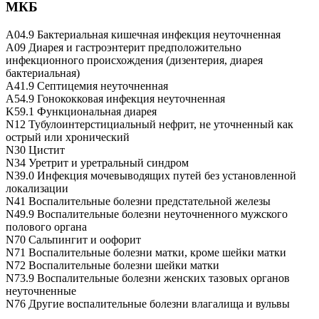
МКБ
A04.9 Бактериальная кишечная инфекция неуточненная
A09 Диарея и гастроэнтерит предположительно
инфекционного происхождения (дизентерия, диарея
бактериальная)
A41.9 Септицемия неуточненная
A54.9 Гонококковая инфекция неуточненная
K59.1 Функциональная диарея
N12 Тубулоинтерстициальный нефрит, не уточненный как
острый или хронический
N30 Цистит
N34 Уретрит и уретральный синдром
N39.0 Инфекция мочевыводящих путей без установленной
локализации
N41 Воспалительные болезни предстательной железы
N49.9 Воспалительные болезни неуточненного мужского
полового органа
N70 Сальпингит и оофорит
N71 Воспалительные болезни матки, кроме шейки матки
N72 Воспалительные болезни шейки матки
N73.9 Воспалительные болезни женских тазовых органов
неуточненные
N76 Другие воспалительные болезни влагалища и вульвы