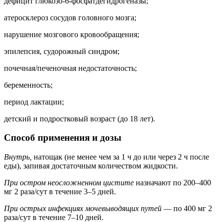
дефицит глюкозо-6-фосфатдегидрогеназы;
атеросклероз сосудов головного мозга;
нарушение мозгового кровообращения;
эпилепсия, судорожный синдром;
почечная/печеночная недостаточность;
беременность;
период лактации;
детский и подростковый возраст (до 18 лет).
Способ применения и дозы
Внутрь,
натощак (не менее чем за 1 ч до или через 2 ч после
еды), запивая достаточным количеством жидкости.
При остром неосложненном цистите
назначают по 200–400
мг 2 раза/сут в течение 3–5 дней.
При острых инфекциях мочевыводящих путей
— по 400 мг 2
раза/сут в течение 7–10 дней.