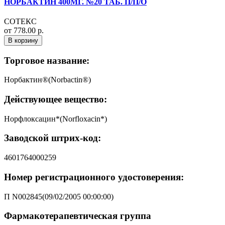
НОРБАКТИН 400МГ. №20 ТАБ. П/П/О
СОТЕКС
от 778.00 р.
В корзину
Торговое название:
Норбактин®(Norbactin®)
Действующее вещество:
Норфлоксацин*(Norfloxacin*)
Заводской штрих-код:
4601764000259
Номер регистрационного удостоверения:
П N002845(09/02/2005 00:00:00)
Фармакотерапевтическая группа