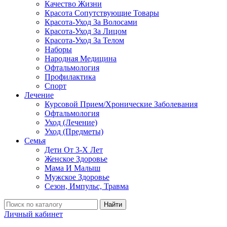
Качество Жизни
Красота Сопутствующие Товары
Красота-Уход За Волосами
Красота-Уход За Лицом
Красота-Уход За Телом
Наборы
Народная Медицина
Офтальмология
Профилактика
Спорт
Лечение
Курсовой Прием/Хронические Заболевания
Офтальмология
Уход (Лечение)
Уход (Предметы)
Семья
Дети От 3-Х Лет
Женское Здоровье
Мама И Малыш
Мужское Здоровье
Сезон, Импульс, Травма
Найти
Личный кабинет