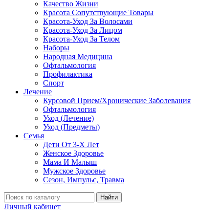
Качество Жизни
Красота Сопутствующие Товары
Красота-Уход За Волосами
Красота-Уход За Лицом
Красота-Уход За Телом
Наборы
Народная Медицина
Офтальмология
Профилактика
Спорт
Лечение
Курсовой Прием/Хронические Заболевания
Офтальмология
Уход (Лечение)
Уход (Предметы)
Семья
Дети От 3-Х Лет
Женское Здоровье
Мама И Малыш
Мужское Здоровье
Сезон, Импульс, Травма
Найти
Личный кабинет