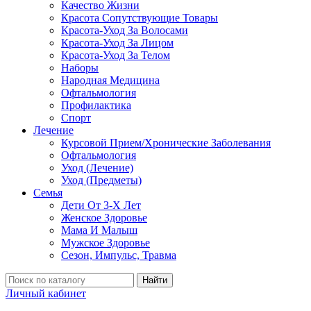
Качество Жизни
Красота Сопутствующие Товары
Красота-Уход За Волосами
Красота-Уход За Лицом
Красота-Уход За Телом
Наборы
Народная Медицина
Офтальмология
Профилактика
Спорт
Лечение
Курсовой Прием/Хронические Заболевания
Офтальмология
Уход (Лечение)
Уход (Предметы)
Семья
Дети От 3-Х Лет
Женское Здоровье
Мама И Малыш
Мужское Здоровье
Сезон, Импульс, Травма
Найти
Личный кабинет