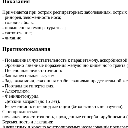
Показания
Применяется при острых респираторных заболеваниях, остры
- ринорея, заложенность носа;
- головная боль;
- повышенная температура тела;
- слезотечение;
- чихание
Противопоказания
- Повышенная чувствительность к парацетамолу, аскорбиновой
- Эрозивно-язвенные поражения желудочно-кишечного тракта (в
- Печеночная недостаточность
- Закрытоугольная глаукома
- Задержка мочи, связанная с заболеваниями предстательной 
- Портальная гипертензия.
- Алкоголизм.
- Фенилкетонурия.
- Детский возраст (до 15 лет).
- Беременность и период лактации (безопасность не изучена).
С осторожностью:
почечная недостаточность, врожденные гипербилирубинемии (
Беременность и лактация:
Адекватных и хорошо контролируемых исследований препарат