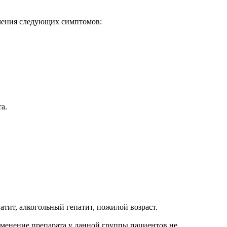
гчения следующих симптомов:
а.
ит, алкогольный гепатит, пожилой возраст.
менение препарата у данной группы пациентов не