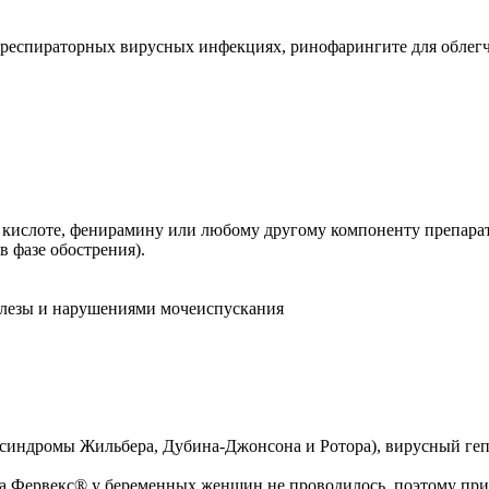
х респираторных вирусных инфекциях, ринофарингите для обле
 кислоте, фенирамину или любому другому компоненту препарат
 фазе обострения).
железы и нарушениями мочеиспускания
синдромы Жильбера, Дубина-Джонсона и Ротора), вирусный гепат
а Фервекс® у беременных женщин не проводилось, поэтому при