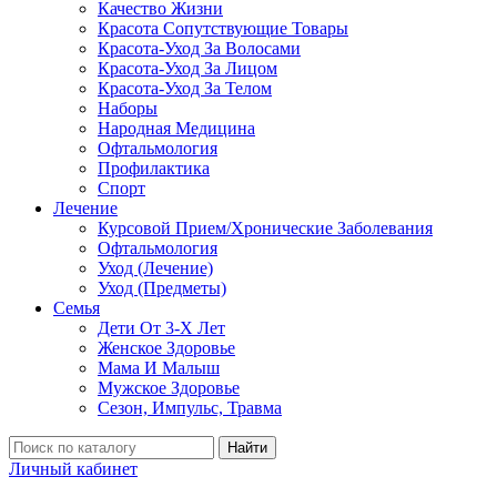
Качество Жизни
Красота Сопутствующие Товары
Красота-Уход За Волосами
Красота-Уход За Лицом
Красота-Уход За Телом
Наборы
Народная Медицина
Офтальмология
Профилактика
Спорт
Лечение
Курсовой Прием/Хронические Заболевания
Офтальмология
Уход (Лечение)
Уход (Предметы)
Семья
Дети От 3-Х Лет
Женское Здоровье
Мама И Малыш
Мужское Здоровье
Сезон, Импульс, Травма
Найти
Личный кабинет