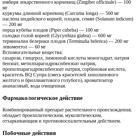
имбиря лекарственного корневищ (Zingiber officinale) — 100
мг
куркумы длинной корневищ (Curcuma longa) — 500 мг
паслена индийского корней, плодов, семян (Solanum indicum)
— 200 мг
перца кубебы плодов (Piper cubeba) — 100 мг
солодки голой корней (Glycyrrhiza glabra) — 600 мг
терминалии белерики плодов (Terminalia belerica) — 200 мг
левоментол — 60 мг
Вспомогательные вещества:
сахароза, глицерол, лимонной кислоты моногидрат, натрия
бензоат, метилпарагидроксибензоат натрия,
пропилпарагидроксибензоат натрия, сорбиновая кислота,
краситель ВQ Супра (смесь красителей хинолинового
желтого и бриллиантового голубого), ароматизатор
ананасовый, вода очищенная.
Фармакологическое действие
Комбинированный препарат растительного происхождения;
обладает бронхолитическим, муколитическим,
отхаркивающим и противовоспалительным действием.
Побочные действия