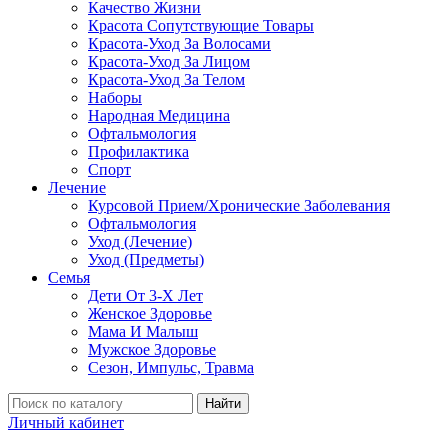
Качество Жизни
Красота Сопутствующие Товары
Красота-Уход За Волосами
Красота-Уход За Лицом
Красота-Уход За Телом
Наборы
Народная Медицина
Офтальмология
Профилактика
Спорт
Лечение
Курсовой Прием/Хронические Заболевания
Офтальмология
Уход (Лечение)
Уход (Предметы)
Семья
Дети От 3-Х Лет
Женское Здоровье
Мама И Малыш
Мужское Здоровье
Сезон, Импульс, Травма
Найти
Личный кабинет