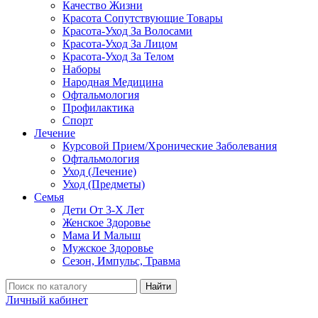
Качество Жизни
Красота Сопутствующие Товары
Красота-Уход За Волосами
Красота-Уход За Лицом
Красота-Уход За Телом
Наборы
Народная Медицина
Офтальмология
Профилактика
Спорт
Лечение
Курсовой Прием/Хронические Заболевания
Офтальмология
Уход (Лечение)
Уход (Предметы)
Семья
Дети От 3-Х Лет
Женское Здоровье
Мама И Малыш
Мужское Здоровье
Сезон, Импульс, Травма
Найти
Личный кабинет