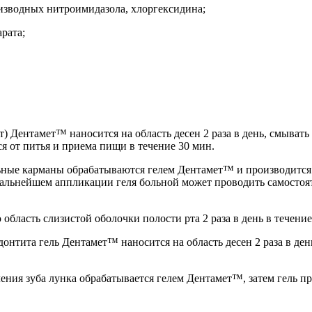
изводных нитроимидазола, хлоргексидина;
рата;
) Дентамет™ наносится на область десен 2 раза в день, смывать 
ся от питья и приема пищи в течение 30 мин.
ьные карманы обрабатываются гелем Дентамет™ и производится 
дальнейшем аппликации геля больной может проводить самостояте
ласть слизистой оболочки полости рта 2 раза в день в течение
нтита гель Дентамет™ наносится на область десен 2 раза в ден
ния зуба лунка обрабатывается гелем Дентамет™, затем гель при