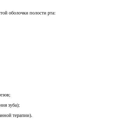
той оболочки полости рта:
езов;
ия зуба);
анной терапии).