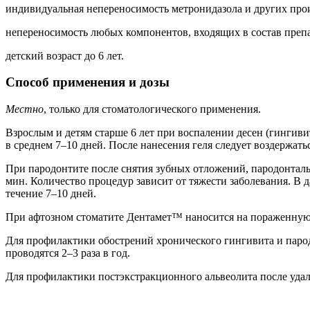
индивидуальная непереносимость метронидазола и других про
непереносимость любых компонентов, входящих в состав препа
детский возраст до 6 лет.
Способ применения и дозы
Местно
, только для стоматологического применения.
Взрослым и детям старше 6 лет при воспалении десен (гингивит
в среднем 7–10 дней. После нанесения геля следует воздержать
При пародонтите после снятия зубных отложений, пародонтал
мин. Количество процедур зависит от тяжести заболевания. В 
течение 7–10 дней.
При афтозном стоматите Дентамет™ наносится на пораженную об
Для профилактики обострений хронического гингивита и пародо
проводятся 2–3 раза в год.
Для профилактики постэкстракционного альвеолита после удале