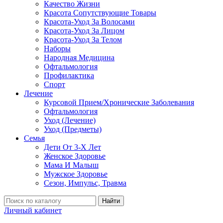
Качество Жизни
Красота Сопутствующие Товары
Красота-Уход За Волосами
Красота-Уход За Лицом
Красота-Уход За Телом
Наборы
Народная Медицина
Офтальмология
Профилактика
Спорт
Лечение
Курсовой Прием/Хронические Заболевания
Офтальмология
Уход (Лечение)
Уход (Предметы)
Семья
Дети От 3-Х Лет
Женское Здоровье
Мама И Малыш
Мужское Здоровье
Сезон, Импульс, Травма
Найти
Личный кабинет