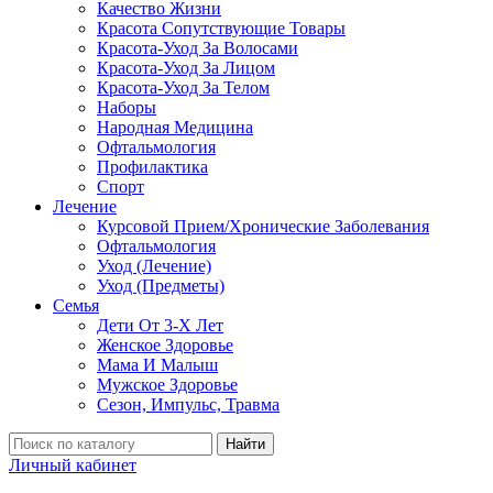
Качество Жизни
Красота Сопутствующие Товары
Красота-Уход За Волосами
Красота-Уход За Лицом
Красота-Уход За Телом
Наборы
Народная Медицина
Офтальмология
Профилактика
Спорт
Лечение
Курсовой Прием/Хронические Заболевания
Офтальмология
Уход (Лечение)
Уход (Предметы)
Семья
Дети От 3-Х Лет
Женское Здоровье
Мама И Малыш
Мужское Здоровье
Сезон, Импульс, Травма
Найти
Личный кабинет