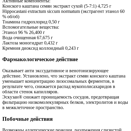
Активные компоненты:
Конского каштана семян экстракт сухой (5-7:1) 4,725 г
Hippocastani extractum siccum normatum (экстрагент этанол 60
% об/об)
Тиамина гидрохлорид 0,50 г
Вспомогательные вещества:
Этанол 96 % 26,400 г
Вода очищенная 67,675 г
Лактоза моногидрат 0,432 г
Кремния диоксид коллоидный 0,243 г
Фармакологическое действие
Оказывает анти экссудативное и венотонизирующее
действие. Установлено, что экстракт семян конского каштана
уменьшает концентрацию лизосомальных ферментов, в
результате чего, снижается распад мукополисахаридов в
области стенок капилляров.
Эскузан® снижает проницаемость сосудов, предотвращая
фильтрацию низкомолекулярных белков, электролитов и воды
в межклеточное пространство.
Побочные действия
Возможны аллергические реакции, раздражения слизистой