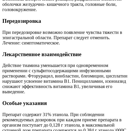
оболочки желудочно- кишечного тракта, головные боли,
головокружение.
Передозировка
При передозировке возможно появление чувства тяжести в
эпигастральной области. Препарат следует отменить.
Лечение: симптоматическое.
Лекарственное взаимодействие
Действие тиамина уменьшается при одновременном
применении с сульфитосодержащими инфузионными
растворами. Фторурацил, винбластин, блеомицин, цисплатин
нарушают усвоение витамина В1. Пеницилламин, изониазид
снижают эффективность витамина В1, увеличивая его
выведение.
Особые указания
Препарат содержит 31% этанола. При соблюдении
рекомендуемых дозировок при каждом приеме препарата в
организм поступает до 0,128 г этанола, в максимальной
суточной дозе препарата содержится до 0,384 г этанола.\000C