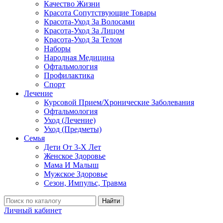
Качество Жизни
Красота Сопутствующие Товары
Красота-Уход За Волосами
Красота-Уход За Лицом
Красота-Уход За Телом
Наборы
Народная Медицина
Офтальмология
Профилактика
Спорт
Лечение
Курсовой Прием/Хронические Заболевания
Офтальмология
Уход (Лечение)
Уход (Предметы)
Семья
Дети От 3-Х Лет
Женское Здоровье
Мама И Малыш
Мужское Здоровье
Сезон, Импульс, Травма
Найти
Личный кабинет