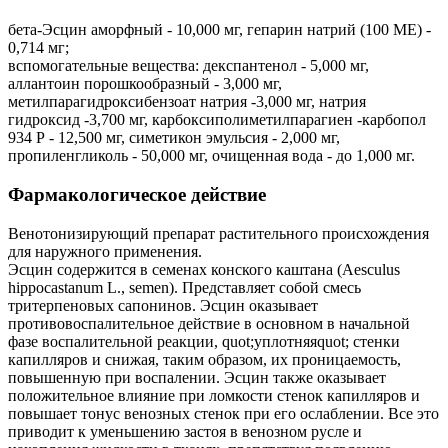
бета-Эсцин аморфный - 10,000 мг, гепарин натрий (100 ME) -
0,714 мг;
вспомогательные вещества: декспантенол - 5,000 мг,
аллантоин порошкообразный - 3,000 мг,
метилпарагидроксибензоат натрия -3,000 мг, натрия
гидроксид -3,700 мг, карбоксиполиметилпарагиен -карбопол
934 Р - 12,500 мг, симетикон эмульсия - 2,000 мг,
пропиленгликоль - 50,000 мг, очищенная вода - до 1,000 мг.
Фармакологическое действие
Венотонизирующий препарат растительного происхождения
для наружного применения.
Эсцин содержится в семенах конского каштана (Aesculus
hippocastanum L., semen). Представляет собой смесь
тритерпеновых сапонинов. Эсцин оказывает
противовоспалительное действие в основном в начальной
фазе воспалительной реакции, quot;уплотняяquot; стенки
капилляров и снижая, таким образом, их проницаемость,
повышенную при воспалении. Эсцин также оказывает
положительное влияние при ломкости стенок капилляров и
повышает тонус венозных стенок при его ослаблении. Все это
приводит к уменьшению застоя в венозном русле и