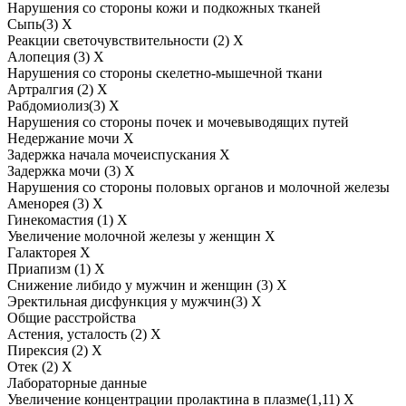
Нарушения со стороны кожи и подкожных тканей
Сыпь(3) Х
Реакции светочувствительности (2) Х
Алопеция (3) Х
Нарушения со стороны скелетно-мышечной ткани
Артралгия (2) Х
Рабдомиолиз(3) Х
Нарушения со стороны почек и мочевыводящих путей
Недержание мочи Х
Задержка начала мочеиспускания Х
Задержка мочи (3) Х
Нарушения со стороны половых органов и молочной железы
Аменорея (3) Х
Гинекомастия (1) Х
Увеличение молочной железы у женщин Х
Галакторея Х
Приапизм (1) Х
Снижение либидо у мужчин и женщин (3) Х
Эректильная дисфункция у мужчин(3) Х
Общие расстройства
Астения, усталость (2) Х
Пирексия (2) Х
Отек (2) Х
Лабораторные данные
Увеличение концентрации пролактина в плазме(1,11) Х