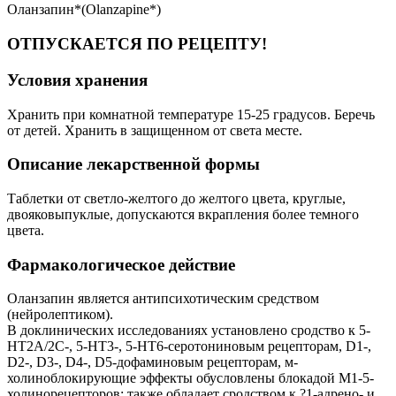
Оланзапин*(Olanzapine*)
ОТПУСКАЕТСЯ ПО РЕЦЕПТУ!
Условия хранения
Хранить при комнатной температуре 15-25 градусов. Беречь
от детей. Хранить в защищенном от света месте.
Описание лекарственной формы
Таблетки от светло-желтого до желтого цвета, круглые,
двояковыпуклые, допускаются вкрапления более темного
цвета.
Фармакологическое действие
Оланзапин является антипсихотическим средством
(нейролептиком).
В доклинических исследованиях установлено сродство к 5-
НТ2А/2С-, 5-НТ3-, 5-НТ6-серотониновым рецепторам, D1-,
D2-, D3-, D4-, D5-дофаминовым рецепторам, м-
холиноблокирующие эффекты обусловлены блокадой М1-5-
холинорецепторов; также обладает сродством к ?1-адрено- и