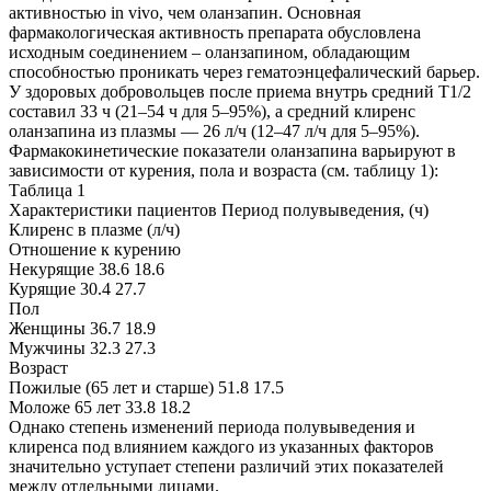
активностью in vivo, чем оланзапин. Основная
фармакологическая активность препарата обусловлена
исходным соединением – оланзапином, обладающим
способностью проникать через гематоэнцефалический барьер.
У здоровых добровольцев после приема внутрь средний T1/2
составил 33 ч (21–54 ч для 5–95%), а средний клиренс
оланзапина из плазмы — 26 л/ч (12–47 л/ч для 5–95%).
Фармакокинетические показатели оланзапина варьируют в
зависимости от курения, пола и возраста (см. таблицу 1):
Таблица 1
Характеристики пациентов Период полувыведения, (ч)
Клиренс в плазме (л/ч)
Отношение к курению
Некурящие 38.6 18.6
Курящие 30.4 27.7
Пол
Женщины 36.7 18.9
Мужчины 32.3 27.3
Возраст
Пожилые (65 лет и старше) 51.8 17.5
Моложе 65 лет 33.8 18.2
Однако степень изменений периода полувыведения и
клиренса под влиянием каждого из указанных факторов
значительно уступает степени различий этих показателей
между отдельными лицами.