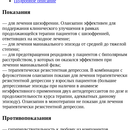
Подробное описание
Показания
— для лечения шизофрении. Оланзапин эффективен для
поддержания клинического улучшения в рамках
продолжающейся терапии пациентов с шизофренией,
ответивших на исходное лечение;
— для лечения маниакального эпизода от средней до тяжелой
степени;
— для предотвращения рецидивов у пациентов с биполярным
расстройством, у которых он оказался эффективен при
лечении маниакальной фазы;
— терапевтически резистентная депрессия. В комбинации с
флуоксетином оланзапин показан для лечения терапевтически
резистентной депрессии у взрослых пациентов (большие
депрессивные эпизоды при наличии в анамнезе
неэффективного применения двух антидепрессантов по дозе и
продолжительности курса терапии, адекватных данному
эпизоду). Оланзапин в монотерапии не показан для лечения
терапевтически резистентной депрессии.
Противопоказания
— гиперчувствительность к любому из компонентов