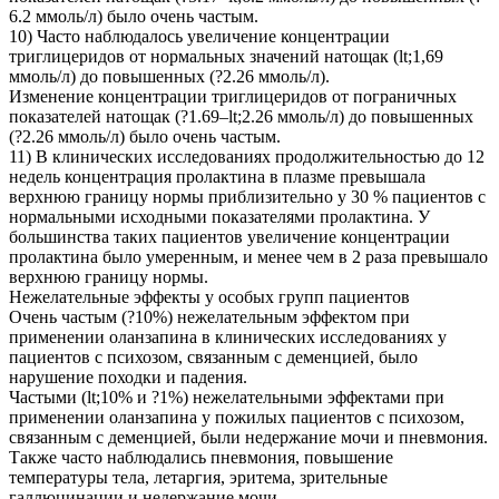
6.2 ммоль/л) было очень частым.
10) Часто наблюдалось увеличение концентрации
триглицеридов от нормальных значений натощак (lt;1,69
ммоль/л) до повышенных (?2.26 ммоль/л).
Изменение концентрации триглицеридов от пограничных
показателей натощак (?1.69–lt;2.26 ммоль/л) до повышенных
(?2.26 ммоль/л) было очень частым.
11) В клинических исследованиях продолжительностью до 12
недель концентрация пролактина в плазме превышала
верхнюю границу нормы приблизительно у 30 % пациентов с
нормальными исходными показателями пролактина. У
большинства таких пациентов увеличение концентрации
пролактина было умеренным, и менее чем в 2 раза превышало
верхнюю границу нормы.
Нежелательные эффекты у особых групп пациентов
Очень частым (?10%) нежелательным эффектом при
применении оланзапина в клинических исследованиях у
пациентов с психозом, связанным с деменцией, было
нарушение походки и падения.
Частыми (lt;10% и ?1%) нежелательными эффектами при
применении оланзапина у пожилых пациентов с психозом,
связанным с деменцией, были недержание мочи и пневмония.
Также часто наблюдались пневмония, повышение
температуры тела, летаргия, эритема, зрительные
галлюцинации и недержание мочи.