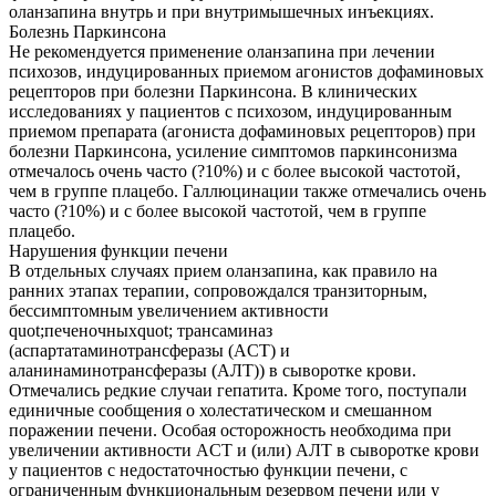
оланзапина внутрь и при внутримышечных инъекциях.
Болезнь Паркинсона
Не рекомендуется применение оланзапина при лечении
психозов, индуцированных приемом агонистов дофаминовых
рецепторов при болезни Паркинсона. В клинических
исследованиях у пациентов с психозом, индуцированным
приемом препарата (агониста дофаминовых рецепторов) при
болезни Паркинсона, усиление симптомов паркинсонизма
отмечалось очень часто (?10%) и с более высокой частотой,
чем в группе плацебо. Галлюцинации также отмечались очень
часто (?10%) и с более высокой частотой, чем в группе
плацебо.
Нарушения функции печени
В отдельных случаях прием оланзапина, как правило на
ранних этапах терапии, сопровождался транзиторным,
бессимптомным увеличением активности
quot;печеночныхquot; трансаминаз
(аспартатаминотрансферазы (ACT) и
аланинаминотрансферазы (АЛТ)) в сыворотке крови.
Отмечались редкие случаи гепатита. Кроме того, поступали
единичные сообщения о холестатическом и смешанном
поражении печени. Особая осторожность необходима при
увеличении активности ACT и (или) АЛТ в сыворотке крови
у пациентов с недостаточностью функции печени, с
ограниченным функциональным резервом печени или у