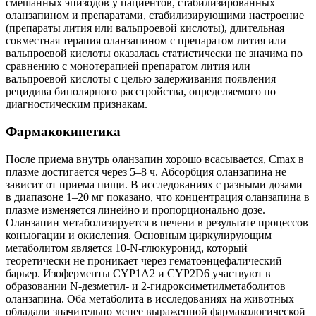
смешанных эпизодов у пациентов, стабилизированных
оланзапином и препаратами, стабилизирующими настроение
(препараты лития или вальпроевой кислоты), длительная
совместная терапия оланзапином с препаратом лития или
вальпроевой кислоты оказалась статистически не значима по
сравнению с монотерапией препаратом лития или
вальпроевой кислоты с целью задерживания появления
рецидива биполярного расстройства, определяемого по
диагностическим признакам.
Фармакокинетика
После приема внутрь оланзапин хорошо всасывается, Cmax в
плазме достигается через 5–8 ч. Абсорбция оланзапина не
зависит от приема пищи. В исследованиях с разными дозами
в диапазоне 1–20 мг показано, что концентрация оланзапина в
плазме изменяется линейно и пропорционально дозе.
Оланзапин метаболизируется в печени в результате процессов
конъюгации и окисления. Основным циркулирующим
метаболитом является 10-N-глюкуронид, который
теоретически не проникает через гематоэнцефалический
барьер. Изоферменты CYP1A2 и CYP2D6 участвуют в
образовании N-дезметил- и 2-гидроксиметилметаболитов
оланзапина. Оба метаболита в исследованиях на животных
обладали значительно менее выраженной фармакологической