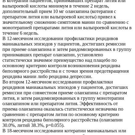
В котерапии пациентов, принимавших препарат лития или
вальпроевой кислоты минимум в течение 2 недель,
дополнительный прием 10 мг оланзапина (котерапия с
препаратом лития или вальпроевой кислоты) привел к
значительному снижению симптомов мании по сравнению с
монотерапией препаратами лития или вальпроевой кислоты в
течение 6 недель.
В 12-месячном исследовании профилактики рецидивов
маниакальных эпизодов у пациентов, достигших ремиссии
при приеме оланзапина и затем рандомизированных в группу
принимавших препарат оланзапин, установлено
статистически значимое преимущество над плацебо по
основному критерию контроля возникновения рецидива
биполярного расстройства и с точки зрения предотвращения
рецидива мании либо рецидива депрессии.
Во втором 12-месячном исследовании профилактики
рецидивов маниакальных эпизодов у пациентов, достигших
ремиссии при совместном приеме оланзапина с препаратом
лития, и затем рандомизированных в группу монотерапии
оланзапином или препаратом лития. Эффективность от
приема оланзапина оказалась статистически незначима по
сравнению с препаратом лития по основному критерию
контроля рецидива биполярного расстройства (оланзапин
30.0%, литий 38.3%, р=0.055).
В 18-месячном исследовании котерапии маниакальных или