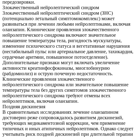
передозировки.
Злокачественный нейролептический синдром
Злокачественный нейролептический синдром (ЗНС)
(потенциально летальный симптомокомплекс) может
развиваться при лечении любыми нейролептиками, включая
оланзапин. Клинические проявления злокачественного
нейролептического синдрома включают значительное
повышение температуры тела, ригидность мускулатуры,
изменение психического статуса и вегетативные нарушения
(нестабильный пульс или артериальное давление, тахикардия,
сердечные аритмии, повышенное потоотделение).
Дополнительные признаки могут включать увеличение
активности креатинфосфокиназы, миоглобинурию
(рабдомиолиз) и острую почечную недостаточность.
Клинические проявления злокачественного
нейролептического синдрома или значительное повышение
температуры тела без других симптомов злокачественного
нейролептического синдрома требуют отмены всех
нейролептиков, включая оланзапин.
Поздняя дискинезия
В сравнительных исследованиях лечение оланзапином
достоверно реже сопровождалось развитием дискинезий,
требующих медикаментозной коррекции, чем применение
типичных и иных атипичных нейролептиков. Однако следует
учитывать риск поздней дискинезий при длительной терапии