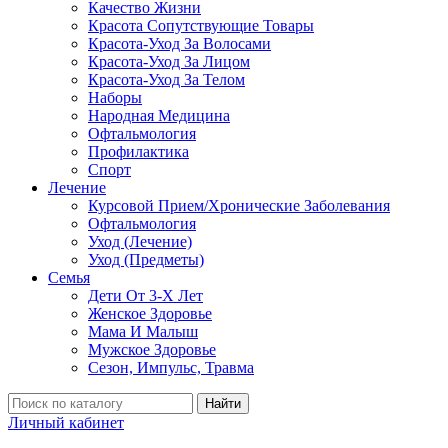
Качество Жизни
Красота Сопутствующие Товары
Красота-Уход За Волосами
Красота-Уход За Лицом
Красота-Уход За Телом
Наборы
Народная Медицина
Офтальмология
Профилактика
Спорт
Лечение
Курсовой Прием/Хронические Заболевания
Офтальмология
Уход (Лечение)
Уход (Предметы)
Семья
Дети От 3-Х Лет
Женское Здоровье
Мама И Малыш
Мужское Здоровье
Сезон, Импульс, Травма
Найти
Личный кабинет