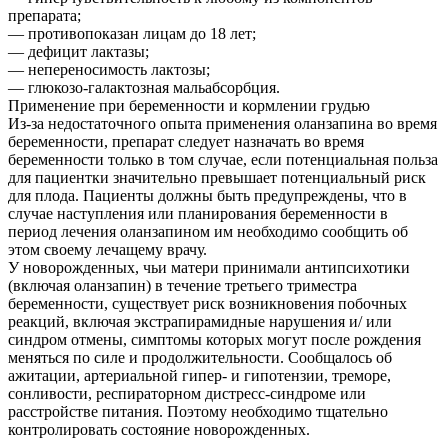
препарата;
— противопоказан лицам до 18 лет;
— дефицит лактазы;
— непереносимость лактозы;
— глюкозо-галактозная мальабсорбция.
Применение при беременности и кормлении грудью
Из-за недостаточного опыта применения оланзапина во время
беременности, препарат следует назначать во время
беременности только в том случае, если потенциальная польза
для пациентки значительно превышает потенциальный риск
для плода. Пациенты должны быть предупреждены, что в
случае наступления или планирования беременности в
период лечения оланзапином им необходимо сообщить об
этом своему лечащему врачу.
У новорожденных, чьи матери принимали антипсихотики
(включая оланзапин) в течение третьего триместра
беременности, существует риск возникновения побочных
реакций, включая экстрапирамидные нарушения и/ или
синдром отмены, симптомы которых могут после рождения
меняться по силе и продолжительности. Сообщалось об
ажитации, артериальной гипер- и гипотензии, треморе,
сонливости, респираторном дистресс-синдроме или
расстройстве питания. Поэтому необходимо тщательно
контролировать состояние новорожденных.