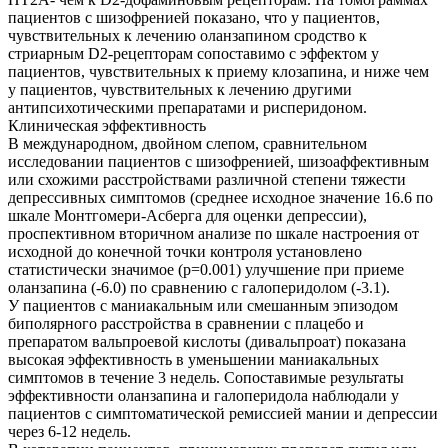
пациентов с шизофренией показано, что у пациентов,
чувствительных к лечению оланзапином сродство к
стриарным D2-рецепторам сопоставимо с эффектом у
пациентов, чувствительных к приему клозапина, и ниже чем
у пациентов, чувствительных к лечению другими
антипсихотическими препаратами и рисперидоном.
Клиническая эффективность
В международном, двойном слепом, сравнительном
исследовании пациентов с шизофренией, шизоаффективным
или схожими расстройствами различной степени тяжести
депрессивных симптомов (среднее исходное значение 16.6 по
шкале Монтгомери-Асберга для оценки депрессии),
проспективном вторичном анализе по шкале настроения от
исходной до конечной точки контроля установлено
статистически значимое (р=0.001) улучшение при приеме
оланзапина (-6.0) по сравнению с галоперидолом (-3.1).
У пациентов с маниакальным или смешанным эпизодом
биполярного расстройства в сравнении с плацебо и
препаратом вальпроевой кислоты (дивальпроат) показана
высокая эффективность в уменьшении маниакальных
симптомов в течение 3 недель. Сопоставимые результаты
эффективности оланзапина и галоперидола наблюдали у
пациентов с симптоматической ремиссией мании и депрессии
через 6-12 недель.