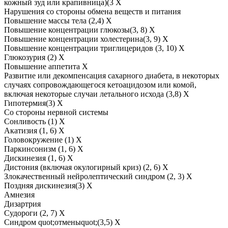
кожный зуд или крапивница)(3 Х
Нарушения со стороны обмена веществ и питания
Повышение массы тела (2,4) Х
Повышение концентрации глюкозы(3, 8) Х
Повышение концентрации холестерина(3, 9) Х
Повышение концентрации триглицеридов (3, 10) Х
Глюкозурия (2) Х
Повышение аппетита Х
Развитие или декомпенсация сахарного диабета, в некоторых
случаях сопровождающегося кетоацидозом или комой,
включая некоторые случаи летального исхода (3,8) Х
Гипотермия(3) Х
Со стороны нервной системы
Сонливость (1) Х
Акатизия (1, 6) Х
Головокружение (1) Х
Паркинсонизм (1, 6) Х
Дискинезия (1, 6) Х
Дистония (включая окулогирный криз) (2, 6) Х
Злокачественный нейролептический синдром (2, 3) Х
Поздняя дискинезия(3) Х
Амнезия
Дизартрия
Судороги (2, 7) Х
Синдром quot;отменыquot;(3,5) Х