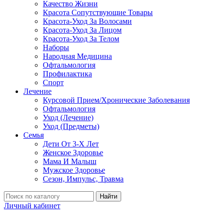
Качество Жизни
Красота Сопутствующие Товары
Красота-Уход За Волосами
Красота-Уход За Лицом
Красота-Уход За Телом
Наборы
Народная Медицина
Офтальмология
Профилактика
Спорт
Лечение
Курсовой Прием/Хронические Заболевания
Офтальмология
Уход (Лечение)
Уход (Предметы)
Семья
Дети От 3-Х Лет
Женское Здоровье
Мама И Малыш
Мужское Здоровье
Сезон, Импульс, Травма
Найти
Личный кабинет