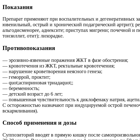
Показания
Препарат применяют при воспалительных и дегенеративных за
ювенильный, острый и хронический подагрический артрит); р
альгодисменорее, аднексите; приступах мигрени; почечной и
тонзиллит, отит); лихорадке.
Противопоказания
— эрозивно-язвенные поражения ЖКТ в фазе обострения;
— кровотечения из ЖКТ, ректальные кровотечения;
— нарушение кроветворения неясного генеза;
— геморрой, проктит;
— quot;аспириновая триадаquot;;
— беременность;
— детский возраст до 6 лет;
— повышенная чувствительность к диклофенаку натрия, ацет
С осторожностью назначают при индуцируемой острой печеноч
вскармливания).
Способ применения и дозы
Суппозиторий вводят в прямую кишку после самопроизвольног