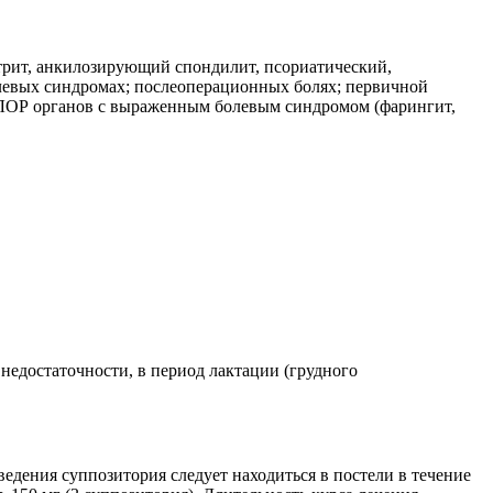
трит, анкилозирующий спондилит, псориатический,
левых синдромах; послеоперационных болях; первичной
х ЛОР органов с выраженным болевым синдромом (фарингит,
едостаточности, в период лактации (грудного
дения суппозитория следует находиться в постели в течение