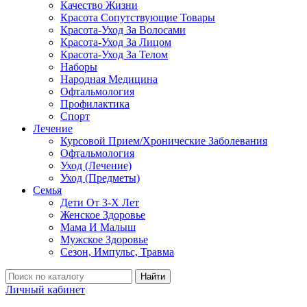
Качество Жизни
Красота Сопутствующие Товары
Красота-Уход За Волосами
Красота-Уход За Лицом
Красота-Уход За Телом
Наборы
Народная Медицина
Офтальмология
Профилактика
Спорт
Лечение
Курсовой Прием/Хронические Заболевания
Офтальмология
Уход (Лечение)
Уход (Предметы)
Семья
Дети От 3-Х Лет
Женское Здоровье
Мама И Малыш
Мужское Здоровье
Сезон, Импульс, Травма
Найти
Личный кабинет