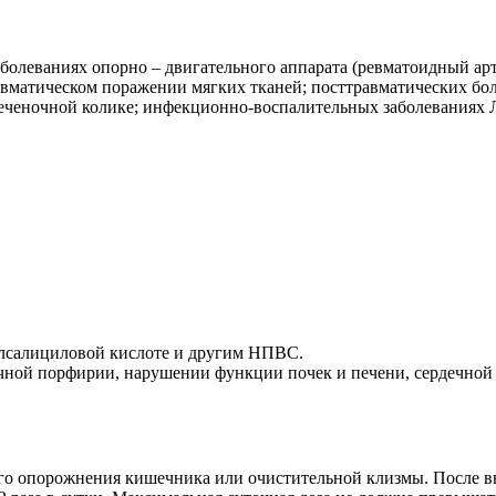
болеваниях опорно – двигательного аппарата (ревматоидный ар
евматическом поражении мягких тканей; посттравматических бо
 печеночной колике; инфекционно-воспалительных заболевания
илсалициловой кислоте и другим НПВС.
ной порфирии, нарушении функции почек и печени, сердечной н
о опорожнения кишечника или очистительной клизмы. После вве