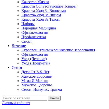
Качество Жизни
Красота Сопутствующие Товары
Красота-Уход За Волосами
Красота-Уход За Лицом
Красота-Уход За Телом
Наборы
Народная Медицина
Офтальмология
Профилактика
Спорт
Лечение
Курсовой Прием/Хронические Заболевания
Офтальмология
Уход (Лечение)
Уход (Предметы)
Семья
Дети От 3-Х Лет
Женское Здоровье
Мама И Малыш
Мужское Здоровье
Сезон, Импульс, Травма
Найти
Личный кабинет