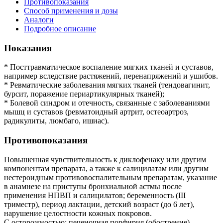
Противопоказания
Способ применения и дозы
Аналоги
Подробное описание
Показания
* Посттравматическое воспаление мягких тканей и суставов,
например вследствие растяжений, перенапряжений и ушибов.
* Ревматические заболевания мягких тканей (тендовагинит,
бурсит, поражение периартикулярных тканей);
* Болевой синдром и отечность, связанные с заболеваниями
мышц и суставов (ревматоидный артрит, остеоартроз,
радикулиты, люмбаго, ишиас).
Противопоказания
Повышенная чувствительность к диклофенаку или другим
компонентам препарата, а также к салицилатам или другим
нестероидным противовоспалительным препаратам, указание
в анамнезе на приступы бронхиальной астмы после
применения НПВП и салицилатов; беременность (III
триместр), период лактации, детский возраст (до 6 лет),
нарушение целостности кожных покровов.
С осторожностью: печеночная порфирия (обострение),