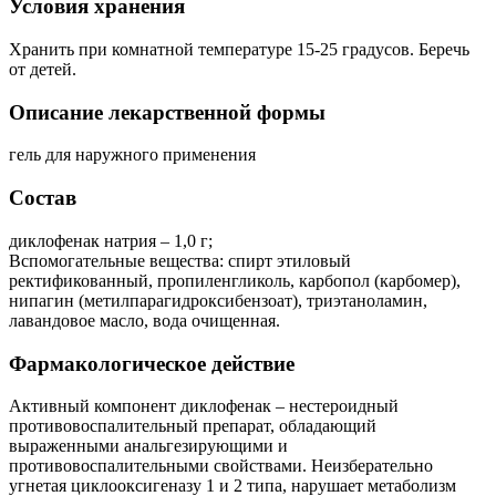
Условия хранения
Хранить при комнатной температуре 15-25 градусов. Беречь
от детей.
Описание лекарственной формы
гель для наружного применения
Состав
диклофенак натрия – 1,0 г;
Вспомогательные вещества: спирт этиловый
ректификованный, пропиленгликоль, карбопол (карбомер),
нипагин (метилпарагидроксибензоат), триэтаноламин,
лавандовое масло, вода очищенная.
Фармакологическое действие
Активный компонент диклофенак – нестероидный
противовоспалительный препарат, обладающий
выраженными анальгезирующими и
противовоспалительными свойствами. Неизберательно
угнетая циклооксигеназу 1 и 2 типа, нарушает метаболизм