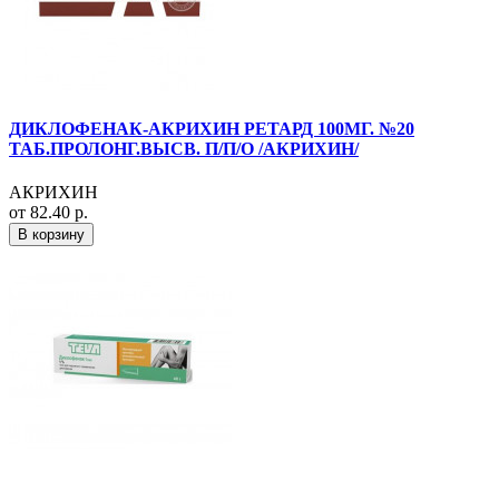
ДИКЛОФЕНАК-АКРИХИН РЕТАРД 100МГ. №20
ТАБ.ПРОЛОНГ.ВЫСВ. П/П/О /АКРИХИН/
АКРИХИН
от 82.40 р.
В корзину