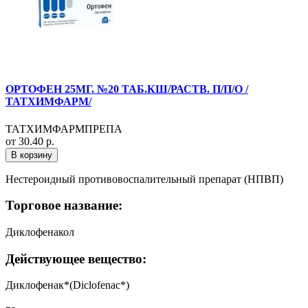
ОРТОФЕН 25МГ. №20 ТАБ.КШ/РАСТВ. П/П/О /
ТАТХИМФАРМ/
ТАТХИМФАРМПРЕПА
от 30.40 р.
В корзину
Нестероидный противовоспалительный препарат (НПВП)
Торговое название:
Диклофенакол
Действующее вещество:
Диклофенак*(Diclofenac*)