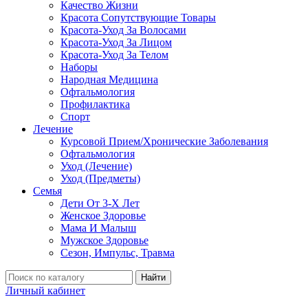
Качество Жизни
Красота Сопутствующие Товары
Красота-Уход За Волосами
Красота-Уход За Лицом
Красота-Уход За Телом
Наборы
Народная Медицина
Офтальмология
Профилактика
Спорт
Лечение
Курсовой Прием/Хронические Заболевания
Офтальмология
Уход (Лечение)
Уход (Предметы)
Семья
Дети От 3-Х Лет
Женское Здоровье
Мама И Малыш
Мужское Здоровье
Сезон, Импульс, Травма
Найти
Личный кабинет