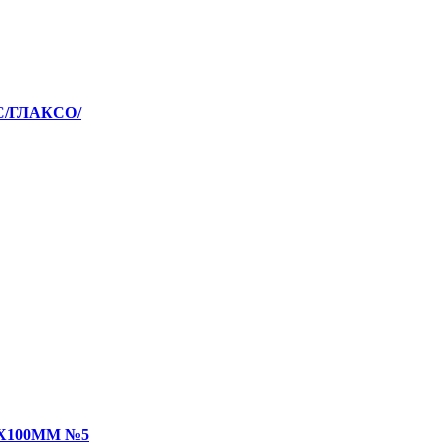
С/ГЛАКСО/
Х100ММ №5