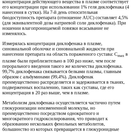
концентрация действующего вещества в плазме соответствует
его концентрации при использовании 1% геля диклофенака (4
нанесения в сутки). На 7-й день относительная
биодоступность препарата (отношение AUC) составляет 4,5%
(для эквивалентной дозы натриевой соли диклофенака). При
ношении влагопроницаемой повязки всасывание не
изменялось.
Измерялась концентрация диклофенака в плазме,
синовиальной оболочке и синовиальной жидкости при
нанесении препарата на область пораженного сустава: C
в
max
плазме были приблизительно в 100 раз ниже, чем после
перорального введения такого же количества диклофенака.
99,7% диклофенака связывается белками плазмы, главным
образом с альбуминами (99,4%). Диклофенак
преимущественно распределяется и задерживается в тканях,
подверженных воспалению, таких как суставы, где его
концентрация в 20 раз выше, чем в плазме.
Метаболизм диклофенака осуществляется частично путем
глюкуронизации неизмененной молекулы, но
преимущественно посредством однократного и
многократного гидроксилирования, что приводит к
образованию нескольких фенольных метаболитов,
большинство из которых превращается в глюкуронидные