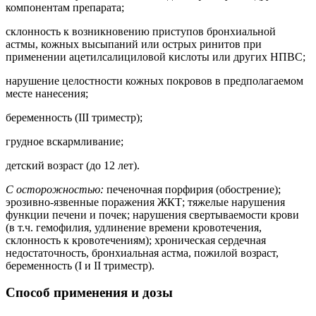
компонентам препарата;
склонность к возникновению приступов бронхиальной
астмы, кожных высыпаний или острых ринитов при
применении ацетилсалициловой кислоты или других НПВС;
нарушение целостности кожных покровов в предполагаемом
месте нанесения;
беременность (III триместр);
грудное вскармливание;
детский возраст (до 12 лет).
С осторожностью:
печеночная порфирия (обострение);
эрозивно-язвенные поражения ЖКТ; тяжелые нарушения
функции печени и почек; нарушения свертываемости крови
(в т.ч. гемофилия, удлинение времени кровотечения,
склонность к кровотечениям); хроническая сердечная
недостаточность, бронхиальная астма, пожилой возраст,
беременность (I и II триместр).
Способ применения и дозы