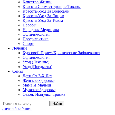
Качество Жизни
Красота Сопутствующие Товары
Красота-Уход За Волосами
Красота-Уход За Лицом
Красота-Уход За Телом
Наборы
Народная Медицина
Офтальмология
Профилактика
Спорт
Лечение
Курсовой Прием/Хронические Заболевания
Офтальмология
Уход (Лечение)
Уход (Предметы)
Семья
Дети От 3-Х Лет
Женское Здоровье
Мама И Малыш
Мужское Здоровье
Сезон, Импульс, Травма
Найти
Личный кабинет