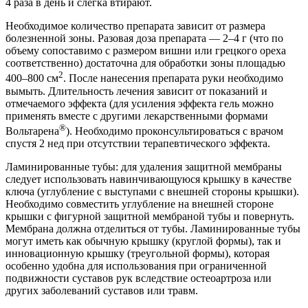
4 раза в день и слегка втирают.
Необходимое количество препарата зависит от размера
болезненной зоны. Разовая доза препарата — 2–4 г (что по
объему сопоставимо с размером вишни или грецкого ореха
соответственно) достаточна для обработки зоны площадью
2
400–800 см
. После нанесения препарата руки необходимо
вымыть. Длительность лечения зависит от показаний и
отмечаемого эффекта (для усиления эффекта гель можно
применять вместе с другими лекарственными формами
®
Вольтарена
). Необходимо проконсультироваться с врачом
спустя 2 нед при отсутствии терапевтического эффекта.
Ламинированные тубы: для удаления защитной мембраны
следует использовать навинчивающуюся крышку в качестве
ключа (углубление с выступами с внешней стороны крышки).
Необходимо совместить углубление на внешней стороне
крышки с фигурной защитной мембраной тубы и повернуть.
Мембрана должна отделиться от тубы. Ламинированные тубы
могут иметь как обычную крышку (круглой формы), так и
инновационную крышку (треугольной формы), которая
особенно удобна для использования при ограниченной
подвижности суставов рук вследствие остеоартроза или
других заболеваний суставов или травм.