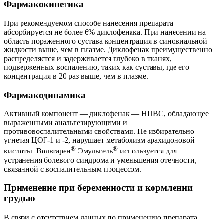
Фармакокинетика
При рекомендуемом способе нанесения препарата
абсорбируется не более 6% диклофенака. При нанесении на
область пораженного сустава концентрация в синовиальной
жидкости выше, чем в плазме. Диклофенак преимущественно
распределяется и задерживается глубоко в тканях,
подверженных воспалению, таких как суставы, где его
концентрация в 20 раз выше, чем в плазме.
Фармакодинамика
Активный компонент — диклофенак — НПВС, обладающее
выраженными анальгезирующими и
противовоспалительными свойствами. Не избирательно
угнетая ЦОГ-1 и -2, нарушает метаболизм арахидоновой
®
®
кислоты. Вольтарен
Эмульгель
используется для
устранения болевого синдрома и уменьшения отечности,
связанной с воспалительным процессом.
Применение при беременности и кормлении
грудью
В связи с отсутствием данных по применению препарата