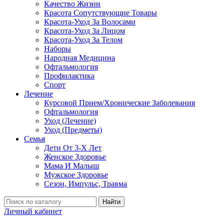
Качество Жизни
Красота Сопутствующие Товары
Красота-Уход За Волосами
Красота-Уход За Лицом
Красота-Уход За Телом
Наборы
Народная Медицина
Офтальмология
Профилактика
Спорт
Лечение
Курсовой Прием/Хронические Заболевания
Офтальмология
Уход (Лечение)
Уход (Предметы)
Семья
Дети От 3-Х Лет
Женское Здоровье
Мама И Малыш
Мужское Здоровье
Сезон, Импульс, Травма
Найти
Личный кабинет