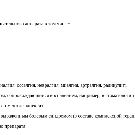
ательного аппарата в том числе:
гия, оссалгия, невралгия, миалгия, артралгия, радикулит).
, сопровождающийся воспалением, например, в стоматологии 
 том числе аднексит.
раженным болевым синдромом (в составе комплексной терапии)
ю препарата.