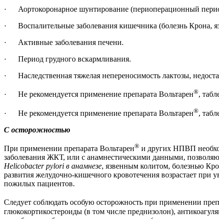
· Аортокоронарное шунтирование (периоперационный перио
· Воспалительные заболевания кишечника (болезнь Крона, яз
· Активные заболевания печени.
· Период грудного вскармливания.
· Наследственная тяжелая непереносимость лактозы, недостато
®
· Не рекомендуется применение препарата Вольтарен
, таб
®
· Не рекомендуется применение препарата Вольтарен
, таб
С осторожностью
®
При применении препарата Вольтарен
и других НПВП необхо
заболевания ЖКТ, или с анамнестическими данными, позволяю
Helicobacter pylori в анамнезе
, язвенным колитом, болезнью Кр
развития желудочно-кишечного кровотечения возрастает при 
пожилых пациентов.
Следует соблюдать особую осторожность при применении преп
глюкокортикостероиды (в том числе преднизолон), антикоагуля