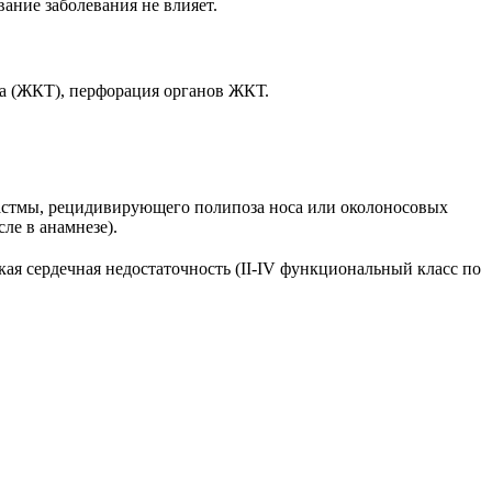
ание заболевания не влияет.
а (ЖКТ), перфорация органов ЖКТ.
астмы, рецидивирующего полипоза носа или околоносовых
ле в анамнезе).
ская сердечная недостаточность (II-IV функциональный класс по