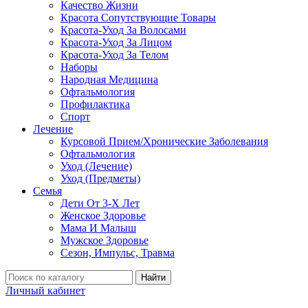
Качество Жизни
Красота Сопутствующие Товары
Красота-Уход За Волосами
Красота-Уход За Лицом
Красота-Уход За Телом
Наборы
Народная Медицина
Офтальмология
Профилактика
Спорт
Лечение
Курсовой Прием/Хронические Заболевания
Офтальмология
Уход (Лечение)
Уход (Предметы)
Семья
Дети От 3-Х Лет
Женское Здоровье
Мама И Малыш
Мужское Здоровье
Сезон, Импульс, Травма
Найти
Личный кабинет