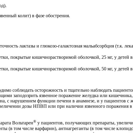
д).
венный колит) в фазе обострения.
чность лактазы и глюкозо-галактозная мальабсорбция (т.к. лека
летки, покрытые кишечнорастворимой оболочкой, 25 мг, у детей в 
летки, покрытые кишечнорастворимой оболочкой, 50 мг, у детей в 
димо соблюдать осторожность и тщательно наблюдать пациенто
щими заподозрить язвенное поражение желудка или кишечника,
она, с нарушением функции печени в анамнезе, и у пациентов с
увеличении дозы НПВП или при наличии язвенного поражения в 
®
арата Вольтарен
у пациентов, получающих препараты, увелич
нты (в том числе варфарин), антиагреганты (в том числе клопид