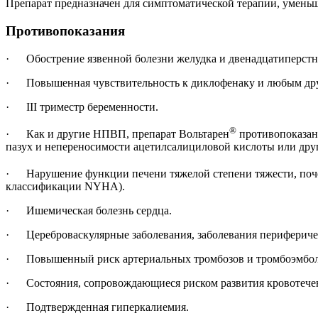
Препарат предназначен для симптоматической терапии, уменьш
Противопоказания
· Обострение язвенной болезни желудка и двенадцатиперстно
· Повышенная чувствительность к диклофенаку и любым дру
· III триместр беременности.
®
· Как и другие НПВП, препарат Вольтарен
противопоказан
пазух и непереносимости ацетилсалициловой кислоты или друг
· Нарушение функции печени тяжелой степени тяжести, почеч
классификации NYHA).
· Ишемическая болезнь сердца.
· Цереброваскулярные заболевания, заболевания перифериче
· Повышенный риск артериальных тромбозов и тромбоэмболий
· Состояния, сопровождающиеся риском развития кровотече
· Подтвержденная гиперкалиемия.