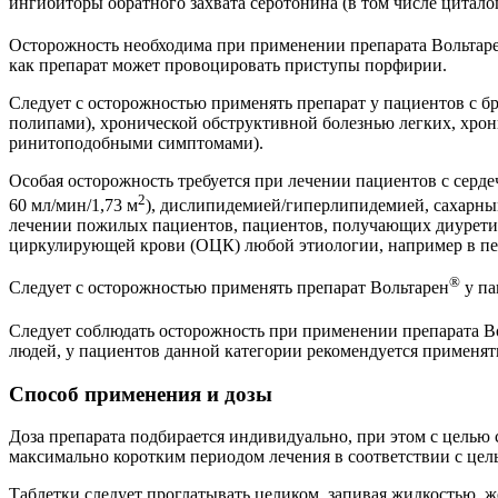
ингибиторы обратного захвата серотонина (в том числе циталоп
Осторожность необходима при применении препарата Вольтар
как препарат может провоцировать приступы порфирии.
Следует с осторожностью применять препарат у пациентов с б
полипами), хронической обструктивной болезнью легких, хр
ринитоподобными симптомами).
Особая осторожность требуется при лечении пациентов с сер
2
60 мл/мин/1,73 м
), дислипидемией/гиперлипидемией, сахарны
лечении пожилых пациентов, пациентов, получающих диуретик
циркулирующей крови (ОЦК) любой этиологии, например в пе
®
Следует с осторожностью применять препарат Вольтарен
у па
Следует соблюдать осторожность при применении препарата В
людей, у пациентов данной категории рекомендуется применят
Способ применения и дозы
Доза препарата подбирается индивидуально, при этом с цель
максимально коротким периодом лечения в соответствии с цел
Таблетки следует проглатывать целиком, запивая жидкостью, ж