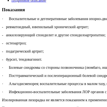
Подробное описание
Показания
· Воспалительные и дегенеративные заболевания опорно-двиг
- ревматоидный, ювенильный хронический артрит;
- анкилозирующий спондилит и другие спондилоартропатии;
- остеоартроз;
- подагрический артрит;
- бурсит, тендовагинит.
· Болевые синдромы со стороны позвоночника (люмбаго, ишиал
· Посттравматический и послеоперационный болевой синдром
· Альгодисменорея; воспалительные процессы в малом тазу, в
· Инфекционно-воспалительные заболевания ЛОР органов с вы
Изолированная лихорадка не является показанием к применени