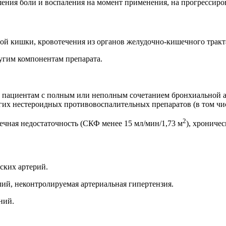
ения боли и воспаления на момент применения, на прогрессиров
й кишки, кровотечения из органов желудочно-кишечного тракт
гим компонентам препарата.
 пациентам с полным или неполным сочетанием бронхиальной 
их нестероидных противовоспалительных препаратов (в том чис
2
ная недостаточность (СКФ менее 15 мл/мин/1,73 м
), хрониче
ских артерий.
, неконтролируемая артериальная гипертензия.
ний.