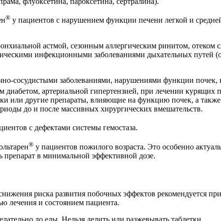
рама, флуоксетина, пароксетина, сертралина).
®
ен
у пациентов с нарушением функции печени легкой и средней 
ронхиальной астмой, сезонным аллергическим ринитом, отеком с
оническими инфекционными заболеваниями дыхательных путей (
дечно-сосудистыми заболеваниями, нарушениями функции почек,
м диабетом, артериальной гипертензией, при лечении курящих 
и или другие препараты, влияющие на функцию почек, а также
риоды до и после массивных хирургических вмешательств.
циентов с дефектами системы гемостаза.
®
ольтарен
у пациентов пожилого возраста. Это особенно актуа
ь препарат в минимальной эффективной дозе.
ю снижения риска развития побочных эффектов рекомендуется п
ью лечения и состоянием пациента.
елательно до еды. Нельзя делить или разжевывать таблетки.