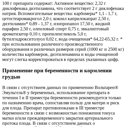
100 г препарата содержат: Активное вещество: 2,32 г
диклофенака диэтиламина, что соответствует 2 г диклофенака
натрия. Вспомогательные вещества: карбомеры* 1,1 - 1,7 г,
цетостеаромакрогол 2,0 г, кокоил каприлокапрат 2,50 г,
диэтиламин* 0,89 - 1,37 г, изопропанол 17,50 г, жидкий
парафин 2,50 г, олеиловый спирт 0,75 г, эвкалиптовый
ароматизатор 0,10 г, пропиленгликоль 5,0 г,
бутилгидрокситолуол 0,02 г, вода очищенная* 64,22-65,32 г. *
при использовании различного производственного
оборудования и различных размеров серий (1000 кг и 2500 кг)
количества карбомеров, диэтиленамина и воды очищенной
могут слегка корректироваться в пределах указанных цифр.
Применение при беременности и кормлении
грудью
В связи с отсутствием данных по применению Вольтарен®
Эмульгель® у беременных, использование препарата в
течении I и II триместра беременности рекомендуется только
по назначению врача, сопоставляя пользу для матери и риск
для плода. Препарат противопоказан в III триместре
беременности в связи с возможностью понижения тонуса
матки и/или преждевременного закрытия артериального
протока плода. В связи с отсутствием данных о