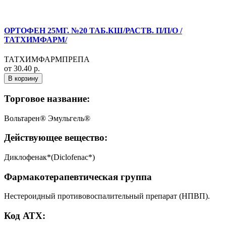
ОРТОФЕН 25МГ. №20 ТАБ.КШ/РАСТВ. П/П/О /
ТАТХИМФАРМ/
ТАТХИМФАРМПРЕПА
от 30.40 р.
В корзину
Торговое название:
Вольтарен® Эмульгель®
Действующее вещество:
Диклофенак*(Diclofenac*)
Фармакотерапевтическая группа
Нестероидный противовоспалительный препарат (НПВП).
Код АТХ: