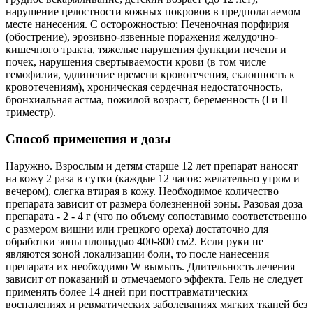
нарушение целостности кожных покровов в предполагаемом
месте нанесения. С осторожностью: Печеночная порфирия
(обострение), эрозивно-язвенные поражения желудочно-
кишечного тракта, тяжелые нарушения функции печени и
почек, нарушения свертываемости крови (в том числе
гемофилия, удлинение времени кровотечения, склонность к
кровотечениям), хроническая сердечная недостаточность,
бронхиальная астма, пожилой возраст, беременность (I и II
триместр).
Способ применения и дозы
Наружно. Взрослым и детям старше 12 лет препарат наносят
на кожу 2 раза в сутки (каждые 12 часов: желательно утром и
вечером), слегка втирая в кожу. Необходимое количество
препарата зависит от размера болезненной зоны. Разовая доза
препарата - 2 - 4 г (что по объему сопоставимо соответственно
с размером вишни или грецкого ореха) достаточно для
обработки зоны площадью 400-800 см2. Если руки не
являются зоной локализации боли, то после нанесения
препарата их необходимо W вымыть. Длительность лечения
зависит от показаний и отмечаемого эффекта. Гель не следует
применять более 14 дней при посттравматических
воспалениях и ревматических заболеваниях мягких тканей без