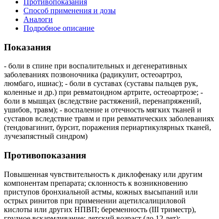
Противопоказания
Способ применения и дозы
Аналоги
Подробное описание
Показания
- боли в спине при воспалительных и дегенеративных
заболеваниях позвоночника (радикулит, остеоартроз,
люмбаго, ишиас); - боли в суставах (суставы пальцев рук,
коленные и др.) при ревматоидном артрите, остеоартрозе; -
боли в мышцах (вследствие растяжений, перенапряжений,
ушибов, травм); - воспаление и отечность мягких тканей и
суставов вследствие травм и при ревматических заболеваниях
(тендовагинит, бурсит, поражения периартикулярных тканей,
лучезапястный синдром)
Противопоказания
Повышенная чувствительность к диклофенаку или другим
компонентам препарата; склонность к возникновению
приступов бронхиальной астмы, кожных высыпаний или
острых ринитов при применении ацетилсалициловой
кислоты или других НПВП; беременность (III триместр),
грудное вскармливание; детский возраст (до 12 лет);