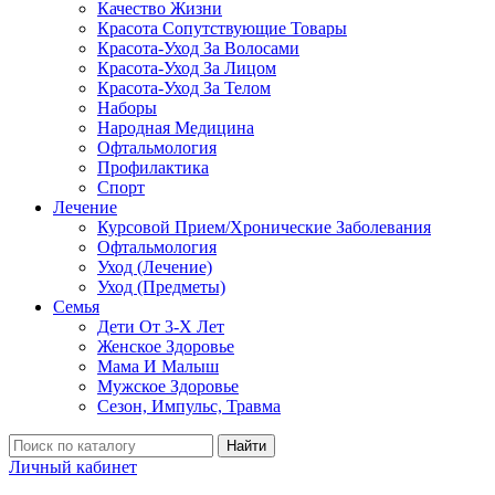
Качество Жизни
Красота Сопутствующие Товары
Красота-Уход За Волосами
Красота-Уход За Лицом
Красота-Уход За Телом
Наборы
Народная Медицина
Офтальмология
Профилактика
Спорт
Лечение
Курсовой Прием/Хронические Заболевания
Офтальмология
Уход (Лечение)
Уход (Предметы)
Семья
Дети От 3-Х Лет
Женское Здоровье
Мама И Малыш
Мужское Здоровье
Сезон, Импульс, Травма
Найти
Личный кабинет