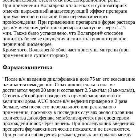
При применении Вольтарена в таблетках и суппозиториях
отмечен выраженный анальгезирующий эффект препарата
при умеренной и сильной боли неревматического
происхождения. При применении препарата в форме раствора
для в/м введения действие препарата наступает через 1-15
мин. Также было установлено, что Вольтарен® способен
понижать болевые ощущения и снижать кровопотерю при
первичной дисменорее.
Кроме того, Вольтарен® облегчает приступы мигрени (при
применении в суппозиториях).
Фармакокинетика
' После в/м введения диклофенака в дозе 75 мг его всасывание
начинается немедленно. Сmax диклофенака в плазме
достигается через 20 мин и составляет 2.5 мкг/мл (8 мкмоль/л).
Степень абсорбции находится в прямой зависимости от
величины дозы. АUC после в/м ведения примерно в 2 раза
больше, чем после его перорального или ректального
применения, поскольку в последних случаях около половины
количества диклофенака метаболизируется при quot;первом
прохожденииquot; через печень. При последующих введениях
препарата фармакокинетические показатели не изменяются.
При условии соблюдения рекомендуемых интервалов между