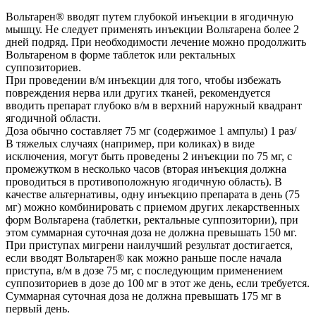
Вольтарен® вводят путем глубокой инъекции в ягодичную
мышцу. Не следует применять инъекции Вольтарена более 2
дней подряд. При необходимости лечение можно продолжить
Вольтареном в форме таблеток или ректальных
суппозиториев.
При проведении в/м инъекции для того, чтобы избежать
повреждения нерва или других тканей, рекомендуется
вводить препарат глубоко в/м в верхний наружный квадрант
ягодичной области.
Доза обычно составляет 75 мг (содержимое 1 ампулы) 1 раз/
В тяжелых случаях (например, при коликах) в виде
исключения, могут быть проведены 2 инъекции по 75 мг, с
промежутком в несколько часов (вторая инъекция должна
проводиться в противоположную ягодичную область). В
качестве альтернативы, одну инъекцию препарата в день (75
мг) можно комбинировать с приемом других лекарственных
форм Вольтарена (таблетки, ректальные суппозитории), при
этом суммарная суточная доза не должна превышать 150 мг.
При приступах мигрени наилучший результат достигается,
если вводят Вольтарен® как можно раньше после начала
приступа, в/м в дозе 75 мг, с последующим применением
суппозиториев в дозе до 100 мг в этот же день, если требуется.
Суммарная суточная доза не должна превышать 175 мг в
первый день.