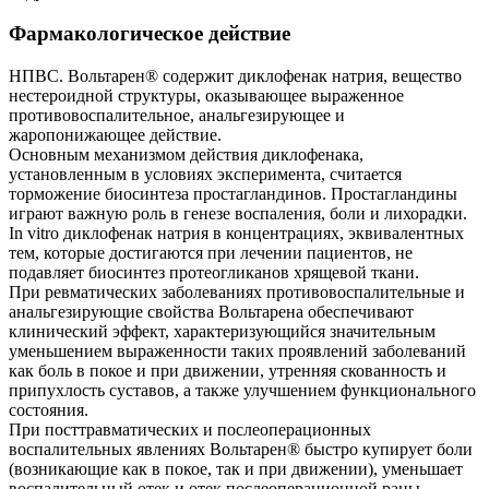
Фармакологическое действие
НПВС. Вольтарен® содержит диклофенак натрия, вещество
нестероидной структуры, оказывающее выраженное
противовоспалительное, анальгезирующее и
жаропонижающее действие.
Основным механизмом действия диклофенака,
установленным в условиях эксперимента, считается
торможение биосинтеза простагландинов. Простагландины
играют важную роль в генезе воспаления, боли и лихорадки.
In vitro диклофенак натрия в концентрациях, эквивалентных
тем, которые достигаются при лечении пациентов, не
подавляет биосинтез протеогликанов хрящевой ткани.
При ревматических заболеваниях противовоспалительные и
анальгезирующие свойства Вольтарена обеспечивают
клинический эффект, характеризующийся значительным
уменьшением выраженности таких проявлений заболеваний
как боль в покое и при движении, утренняя скованность и
припухлость суставов, а также улучшением функционального
состояния.
При посттравматических и послеоперационных
воспалительных явлениях Вольтарен® быстро купирует боли
(возникающие как в покое, так и при движении), уменьшает
воспалительный отек и отек послеоперационной раны.