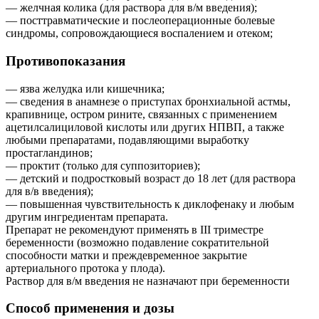
— желчная колика (для раствора для в/м введения);
— посттравматические и послеоперационные болевые
синдромы, сопровождающиеся воспалением и отеком;
Противопоказания
— язва желудка или кишечника;
— сведения в анамнезе о приступах бронхиальной астмы,
крапивнице, остром рините, связанных с применением
ацетилсалициловой кислоты или других НПВП, а также
любыми препаратами, подавляющими выработку
простагландинов;
— проктит (только для суппозиториев);
— детский и подростковый возраст до 18 лет (для раствора
для в/в введения);
— повышенная чувствительность к диклофенаку и любым
другим ингредиентам препарата.
Препарат не рекомендуют применять в III триместре
беременности (возможно подавление сократительной
способности матки и преждевременное закрытие
артериального протока у плода).
Раствор для в/м введения не назначают при беременности
Способ применения и дозы