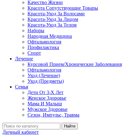
Качество Жизни
Красота Сопутствующие Товары
Красота-Уход За Волосами
Красота-Уход За Лицом
Красота-Уход За Телом
Наборы
Народная Медицина
Офтальмология
Профилактика
Спорт
Лечение
Курсовой Прием/Хронические Заболевания
Офтальмология
Уход (Лечение)
Уход (Предметы)
Семья
Дети От 3-Х Лет
Женское Здоровье
Мама И Малыш
Мужское Здоровье
Сезон, Импульс, Травма
Найти
Личный кабинет