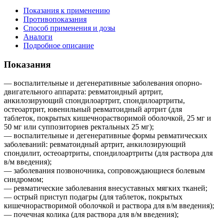
Показания к применению
Противопоказания
Способ применения и дозы
Аналоги
Подробное описание
Показания
— воспалительные и дегенеративные заболевания опорно-
двигательного аппарата: ревматоидный артрит,
анкилозирующий спондилоартрит, спондилоартриты,
остеоартрит, ювенильный ревматоидный артрит (для
таблеток, покрытых кишечнорастворимой оболочкой, 25 мг и
50 мг или суппозиториев ректальных 25 мг);
— воспалительные и дегенеративные формы ревматических
заболеваний: ревматоидный артрит, анкилозирующий
спондилит, остеоартриты, спондилоартриты (для раствора для
в/м введения);
— заболевания позвоночника, сопровождающиеся болевым
синдромом;
— ревматические заболевания внесуставных мягких тканей;
— острый приступ подагры (для таблеток, покрытых
кишечнорастворимой оболочкой и раствора для в/м введения);
— почечная колика (для раствора для в/м введения);